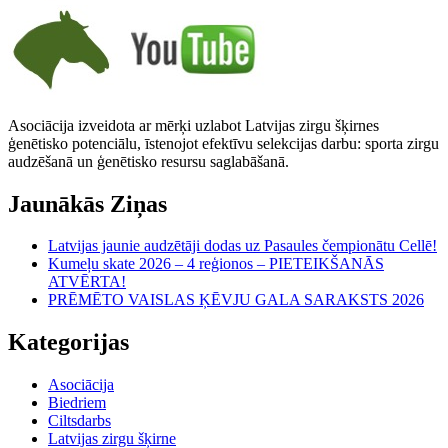
Asociācija izveidota ar mērķi uzlabot Latvijas zirgu šķirnes
ģenētisko potenciālu, īstenojot efektīvu selekcijas darbu: sporta zirgu
audzēšanā un ģenētisko resursu saglabāšanā.
Jaunākās Ziņas
Latvijas jaunie audzētāji dodas uz Pasaules čempionātu Cellē!
Kumeļu skate 2026 – 4 reģionos – PIETEIKŠANĀS
ATVĒRTA!
PRĒMĒTO VAISLAS ĶĒVJU GALA SARAKSTS 2026
Kategorijas
Asociācija
Biedriem
Ciltsdarbs
Latvijas zirgu šķirne