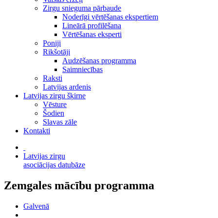
Zirgu snieguma pārbaude
Noderīgi vērtēšanas ekspertiem
Lineārā profilēšana
Vērtēšanas eksperti
Poniji
Rikšotāji
Audzēšanas programma
Saimniecības
Raksti
Latvijas ardenis
Latvijas zirgu šķirne
Vēsture
Šodien
Slavas zāle
Kontakti
Latvijas zirgu
asociācijas datubāze
Zemgales mācību programma
Galvenā