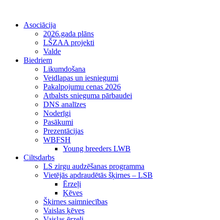
Asociācija
2026.gada plāns
LŠZAA projekti
Valde
Biedriem
Likumdošana
Veidlapas un iesniegumi
Pakalpojumu cenas 2026
Atbalsts snieguma pārbaudei
DNS analīzes
Noderīgi
Pasākumi
Prezentācijas
WBFSH
Young breeders LWB
Ciltsdarbs
LS zirgu audzēšanas programma
Vietējās apdraudētās šķirnes – LSB
Ērzeļi
Ķēves
Šķirnes saimniecības
Vaislas ķēves
Vaislas ērzeļi