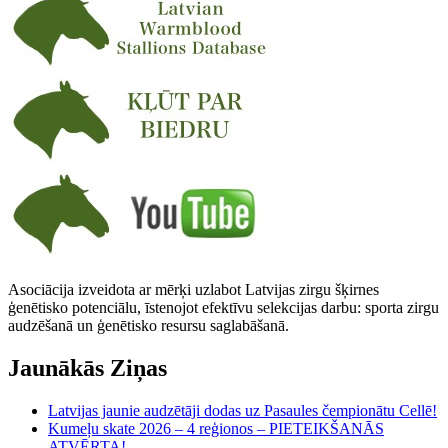
Asociācija izveidota ar mērķi uzlabot Latvijas zirgu šķirnes
ģenētisko potenciālu, īstenojot efektīvu selekcijas darbu: sporta zirgu
audzēšanā un ģenētisko resursu saglabāšanā.
Jaunākās Ziņas
Latvijas jaunie audzētāji dodas uz Pasaules čempionātu Cellē!
Kumeļu skate 2026 – 4 reģionos – PIETEIKŠANĀS
ATVĒRTA!