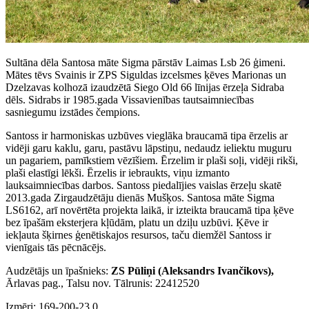
Sultāna dēla Santosa māte Sigma pārstāv Laimas Lsb 26 ģimeni.
Mātes tēvs Svainis ir ZPS Siguldas izcelsmes ķēves Marionas un
Dzelzavas kolhozā izaudzētā Siego Old 66 līnijas ērzeļa Sidraba
dēls. Sidrabs ir 1985.gada Vissavienības tautsaimniecības
sasniegumu izstādes čempions.
Santoss ir harmoniskas uzbūves vieglāka braucamā tipa ērzelis ar
vidēji garu kaklu, garu, pastāvu lāpstiņu, nedaudz ieliektu muguru
un pagariem, pamīkstiem vēzīšiem. Ērzelim ir plaši soļi, vidēji rikši,
plaši elastīgi lēkši. Ērzelis ir iebraukts, viņu izmanto
lauksaimniecības darbos. Santoss piedalījies vaislas ērzeļu skatē
2013.gada Zirgaudzētāju dienās Mušķos. Santosa māte Sigma
LS6162, arī novērtēta projekta laikā, ir izteikta braucamā tipa ķēve
bez īpašām eksterjera kļūdām, platu un dziļu uzbūvi. Ķēve ir
iekļauta šķirnes ģenētiskajos resursos, taču diemžēl Santoss ir
vienīgais tās pēcnācējs.
Audzētājs un īpašnieks:
ZS Pūliņi (Aleksandrs Ivančikovs),
Ārlavas pag., Talsu nov. Tālrunis:
22412520
Izmēri: 169-200-23.0