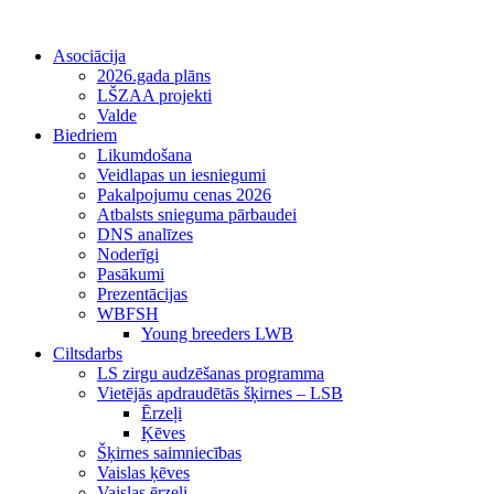
Asociācija
2026.gada plāns
LŠZAA projekti
Valde
Biedriem
Likumdošana
Veidlapas un iesniegumi
Pakalpojumu cenas 2026
Atbalsts snieguma pārbaudei
DNS analīzes
Noderīgi
Pasākumi
Prezentācijas
WBFSH
Young breeders LWB
Ciltsdarbs
LS zirgu audzēšanas programma
Vietējās apdraudētās šķirnes – LSB
Ērzeļi
Ķēves
Šķirnes saimniecības
Vaislas ķēves
Vaislas ērzeļi