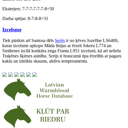
Eksterjers: 7-7-7-7-7-7-8=50
Darba spējas: 8-7-8-8=31
Izcelsme
Tiek pārdots arī Santosa dēls
Serijs
ir no ķēves Jozefīne LS6400,
kuras izcelsme apkopo Māda līnijas ar ērzeli Jokeru L774 un
Smiltenes izcilā konkūra zirga Franta L951 izcelsmi, kā arī nelielu
Traķēnes šķirnes asinību. Serijs ir braucamā tipa ērzelītis ar pagaru
kaklu un izteiktu skaustu, aktīvu temperamentu.