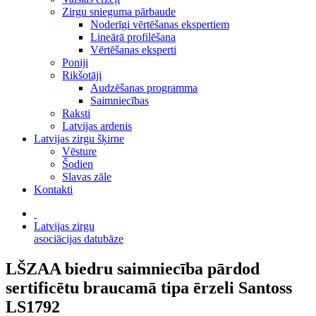
Zirgu snieguma pārbaude
Noderīgi vērtēšanas ekspertiem
Lineārā profilēšana
Vērtēšanas eksperti
Poniji
Rikšotāji
Audzēšanas programma
Saimniecības
Raksti
Latvijas ardenis
Latvijas zirgu šķirne
Vēsture
Šodien
Slavas zāle
Kontakti
Latvijas zirgu
asociācijas datubāze
LŠZAA biedru saimniecība pārdod
sertificētu braucamā tipa ērzeli Santoss
LS1792