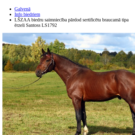
Galvenā
Info biedriem
LŠZAA biedru saimniecība pārdod sertificētu braucamā tipa
ērzeli Santoss LS1792