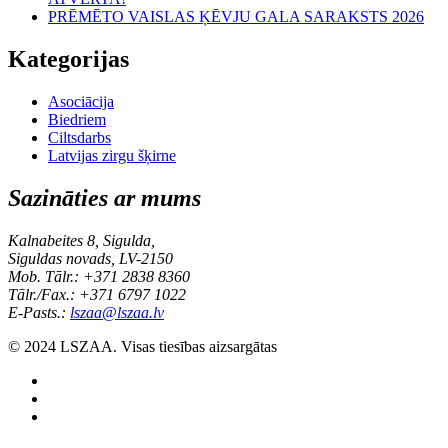
PRĒMĒTO VAISLAS ĶĒVJU GALA SARAKSTS 2026
Kategorijas
Asociācija
Biedriem
Ciltsdarbs
Latvijas zirgu šķirne
Sazināties ar mums
Kalnabeites 8, Sigulda,
Siguldas novads, LV-2150
Mob. Tālr.: +371 2838 8360
Tālr./Fax.: +371 6797 1022
E-Pasts.:
lszaa@lszaa.lv
© 2024 LSZAA. Visas tiesības aizsargātas