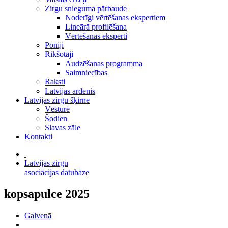
Zirgu snieguma pārbaude
Noderīgi vērtēšanas ekspertiem
Lineārā profilēšana
Vērtēšanas eksperti
Poniji
Rikšotāji
Audzēšanas programma
Saimniecības
Raksti
Latvijas ardenis
Latvijas zirgu šķirne
Vēsture
Šodien
Slavas zāle
Kontakti
Latvijas zirgu
asociācijas datubāze
kopsapulce 2025
Galvenā