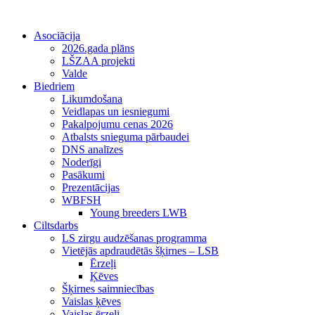
Asociācija
2026.gada plāns
LŠZAA projekti
Valde
Biedriem
Likumdošana
Veidlapas un iesniegumi
Pakalpojumu cenas 2026
Atbalsts snieguma pārbaudei
DNS analīzes
Noderīgi
Pasākumi
Prezentācijas
WBFSH
Young breeders LWB
Ciltsdarbs
LS zirgu audzēšanas programma
Vietējās apdraudētās šķirnes – LSB
Ērzeļi
Ķēves
Šķirnes saimniecības
Vaislas ķēves
Vaislas ērzeļi