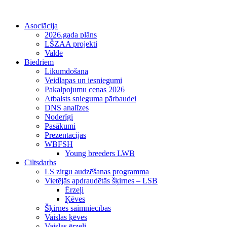
Asociācija
2026.gada plāns
LŠZAA projekti
Valde
Biedriem
Likumdošana
Veidlapas un iesniegumi
Pakalpojumu cenas 2026
Atbalsts snieguma pārbaudei
DNS analīzes
Noderīgi
Pasākumi
Prezentācijas
WBFSH
Young breeders LWB
Ciltsdarbs
LS zirgu audzēšanas programma
Vietējās apdraudētās šķirnes – LSB
Ērzeļi
Ķēves
Šķirnes saimniecības
Vaislas ķēves
Vaislas ērzeļi