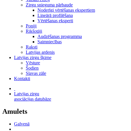
Zirgu snieguma pārbaude
Noderīgi vērtēšanas ekspertiem
Lineārā profilēšana
Vērtēšanas eksperti
Poniji
Rikšotāji
Audzēšanas programma
Saimniecības
Raksti
Latvijas ardenis
Latvijas zirgu šķirne
Vēsture
Šodien
Slavas zāle
Kontakti
Latvijas zirgu
asociācijas datubāze
Amulets
Galvenā