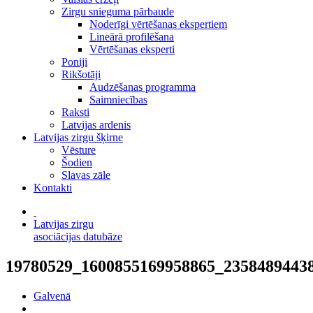
Zirgu snieguma pārbaude
Noderīgi vērtēšanas ekspertiem
Lineārā profilēšana
Vērtēšanas eksperti
Poniji
Rikšotāji
Audzēšanas programma
Saimniecības
Raksti
Latvijas ardenis
Latvijas zirgu šķirne
Vēsture
Šodien
Slavas zāle
Kontakti
Latvijas zirgu
asociācijas datubāze
19780529_1600855169958865_2358489443
Galvenā