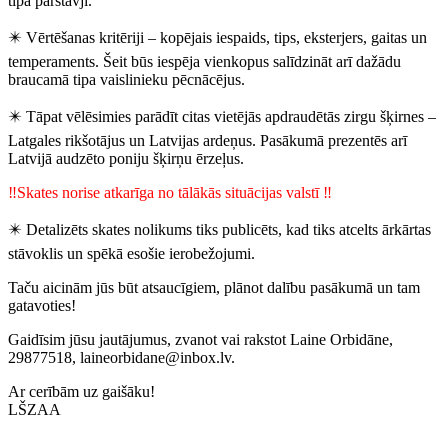
tipa pārstāvji.
✴️
Vērtēšanas kritēriji – kopējais iespaids, tips, eksterjers, gaitas un
temperaments. Šeit būs iespēja vienkopus salīdzināt arī dažādu
braucamā tipa vaislinieku pēcnācējus.
✴️
Tāpat vēlēsimies parādīt citas vietējās apdraudētās zirgu šķirnes –
Latgales rikšotājus un Latvijas ardeņus. Pasākumā prezentēs arī
Latvijā audzēto poniju šķirņu ērzeļus.
‼️
Skates norise atkarīga no tālākās situācijas valstī
‼️
✴️
Detalizēts skates nolikums tiks publicēts, kad tiks atcelts ārkārtas
stāvoklis un spēkā esošie ierobežojumi.
Taču aicinām jūs būt atsaucīgiem, plānot dalību pasākumā un tam
gatavoties!
Gaidīsim jūsu jautājumus, zvanot vai rakstot Laine Orbidāne,
29877518,
laineorbidane@inbox.lv
.
Ar cerībām uz gaišāku!
LŠZAA