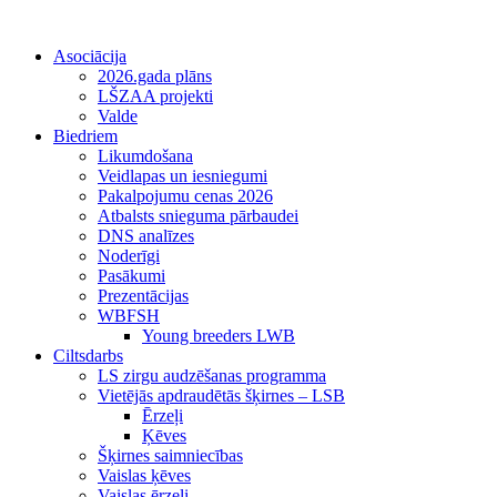
Asociācija
2026.gada plāns
LŠZAA projekti
Valde
Biedriem
Likumdošana
Veidlapas un iesniegumi
Pakalpojumu cenas 2026
Atbalsts snieguma pārbaudei
DNS analīzes
Noderīgi
Pasākumi
Prezentācijas
WBFSH
Young breeders LWB
Ciltsdarbs
LS zirgu audzēšanas programma
Vietējās apdraudētās šķirnes – LSB
Ērzeļi
Ķēves
Šķirnes saimniecības
Vaislas ķēves
Vaislas ērzeļi