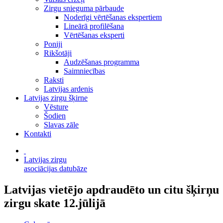
Zirgu snieguma pārbaude
Noderīgi vērtēšanas ekspertiem
Lineārā profilēšana
Vērtēšanas eksperti
Poniji
Rikšotāji
Audzēšanas programma
Saimniecības
Raksti
Latvijas ardenis
Latvijas zirgu šķirne
Vēsture
Šodien
Slavas zāle
Kontakti
Latvijas zirgu
asociācijas datubāze
Latvijas vietējo apdraudēto un citu šķirņu
zirgu skate 12.jūlijā