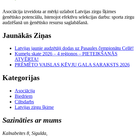
Asociācija izveidota ar mērķi uzlabot Latvijas zirgu šķirnes
ģenētisko potenciālu, īstenojot efektīvu selekcijas darbu: sporta zirgu
audzēšanā un ģenētisko resursu saglabāšanā.
Jaunākās Ziņas
Latvijas jaunie audzētāji dodas uz Pasaules čempionātu Cellē!
Kumeļu skate 2026 – 4 reģionos – PIETEIKŠANĀS
ATVĒRTA!
PRĒMĒTO VAISLAS ĶĒVJU GALA SARAKSTS 2026
Kategorijas
Asociācija
Biedriem
Ciltsdarbs
Latvijas zirgu šķirne
Sazināties ar mums
Kalnabeites 8, Sigulda,