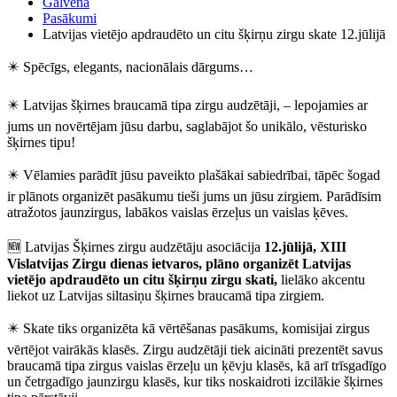
Galvenā
Pasākumi
Latvijas vietējo apdraudēto un citu šķirņu zirgu skate 12.jūlijā
✴️
Spēcīgs, elegants, nacionālais dārgums…
✴️
Latvijas šķirnes braucamā tipa zirgu audzētāji, – lepojamies ar
jums un novērtējam jūsu darbu, saglabājot šo unikālo, vēsturisko
šķirnes tipu!
✴️
Vēlamies parādīt jūsu paveikto plašākai sabiedrībai, tāpēc šogad
ir plānots organizēt pasākumu tieši jums un jūsu zirgiem. Parādīsim
atražotos jaunzirgus, labākos vaislas ērzeļus un vaislas ķēves.
🆕
Latvijas Šķirnes zirgu audzētāju asociācija
12.jūlijā, XIII
Vislatvijas Zirgu dienas ietvaros, plāno organizēt Latvijas
vietējo apdraudēto un citu šķirņu zirgu skati,
lielāko akcentu
liekot uz Latvijas siltasiņu šķirnes braucamā tipa zirgiem.
✴️
Skate tiks organizēta kā vērtēšanas pasākums, komisijai zirgus
vērtējot vairākās klasēs. Zirgu audzētāji tiek aicināti prezentēt savus
braucamā tipa zirgus vaislas ērzeļu un ķēvju klasēs, kā arī trīsgadīgo
un četrgadīgo jaunzirgu klasēs, kur tiks noskaidroti izcilākie šķirnes