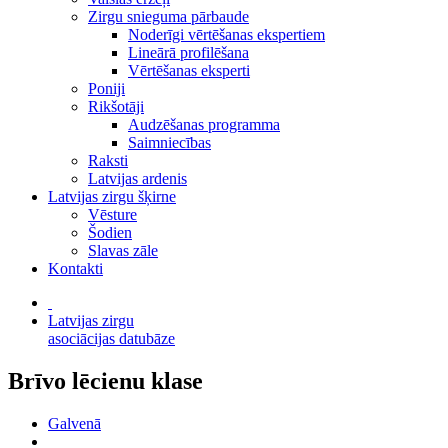
Zirgu snieguma pārbaude
Noderīgi vērtēšanas ekspertiem
Lineārā profilēšana
Vērtēšanas eksperti
Poniji
Rikšotāji
Audzēšanas programma
Saimniecības
Raksti
Latvijas ardenis
Latvijas zirgu šķirne
Vēsture
Šodien
Slavas zāle
Kontakti
Latvijas zirgu
asociācijas datubāze
Brīvo lēcienu klase
Galvenā