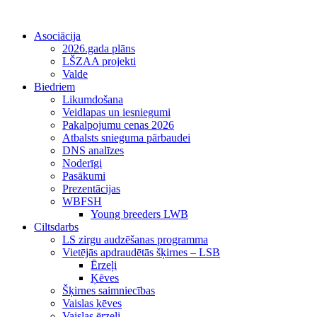
Asociācija
2026.gada plāns
LŠZAA projekti
Valde
Biedriem
Likumdošana
Veidlapas un iesniegumi
Pakalpojumu cenas 2026
Atbalsts snieguma pārbaudei
DNS analīzes
Noderīgi
Pasākumi
Prezentācijas
WBFSH
Young breeders LWB
Ciltsdarbs
LS zirgu audzēšanas programma
Vietējās apdraudētās šķirnes – LSB
Ērzeļi
Ķēves
Šķirnes saimniecības
Vaislas ķēves
Vaislas ērzeļi