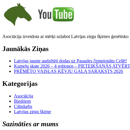
Asociācija izveidota ar mērķi uzlabot Latvijas zirgu šķirnes ģenētisko
Jaunākās Ziņas
Latvijas jaunie audzētāji dodas uz Pasaules čempionātu Cellē!
Kumeļu skate 2026 – 4 reģionos – PIETEIKŠANĀS ATVĒR
PRĒMĒTO VAISLAS ĶĒVJU GALA SARAKSTS 2026
Kategorijas
Asociācija
Biedriem
Ciltsdarbs
Latvijas zirgu šķirne
Sazināties ar mums