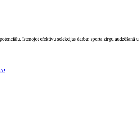
 potenciālu, īstenojot efektīvu selekcijas darbu: sporta zirgu audzēšanā 
TA!