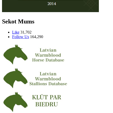
Sekot Mums
Like
31,702
Follow Us
164,290