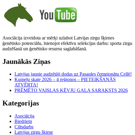
Asociācija izveidota ar mērķi uzlabot Latvijas zirgu šķirnes
ģenētisko potenciālu, īstenojot efektīvu selekcijas darbu: sporta zirgu
audzēšanā un ģenētisko resursu saglabāšanā.
Jaunākās Ziņas
Latvijas jaunie audzētāji dodas uz Pasaules čempionātu Cellē!
Kumeļu skate 2026 – 4 reģionos – PIETEIKŠANĀS
ATVĒRTA!
PRĒMĒTO VAISLAS ĶĒVJU GALA SARAKSTS 2026
Kategorijas
Asociācija
Biedriem
Ciltsdarbs
Latvijas zirgu šķirne