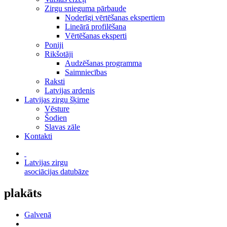
Zirgu snieguma pārbaude
Noderīgi vērtēšanas ekspertiem
Lineārā profilēšana
Vērtēšanas eksperti
Poniji
Rikšotāji
Audzēšanas programma
Saimniecības
Raksti
Latvijas ardenis
Latvijas zirgu šķirne
Vēsture
Šodien
Slavas zāle
Kontakti
Latvijas zirgu
asociācijas datubāze
plakāts
Galvenā