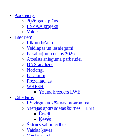
Asociācija
2026.gada plāns
LŠZAA projekti
Valde
Biedriem
Likumdošana
Veidlapas un iesniegumi
Pakalpojumu cenas 2026
Atbalsts snieguma pārbaudei
DNS analīzes
Noderīgi
Pasākumi
Prezentācijas
WBFSH
Young breeders LWB
Ciltsdarbs
LS zirgu audzēšanas programma
Vietējās apdraudētās šķirnes – LSB
Ērzeļi
Ķēves
Šķirnes saimniecības
Vaislas ķēves
Vaislas ērzeļi