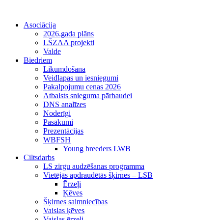
Asociācija
2026.gada plāns
LŠZAA projekti
Valde
Biedriem
Likumdošana
Veidlapas un iesniegumi
Pakalpojumu cenas 2026
Atbalsts snieguma pārbaudei
DNS analīzes
Noderīgi
Pasākumi
Prezentācijas
WBFSH
Young breeders LWB
Ciltsdarbs
LS zirgu audzēšanas programma
Vietējās apdraudētās šķirnes – LSB
Ērzeļi
Ķēves
Šķirnes saimniecības
Vaislas ķēves
Vaislas ērzeļi