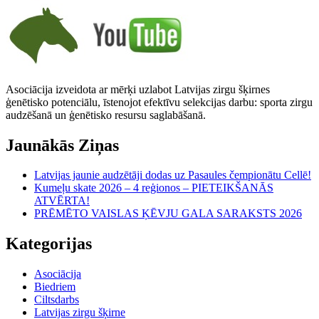
Asociācija izveidota ar mērķi uzlabot Latvijas zirgu šķirnes
ģenētisko potenciālu, īstenojot efektīvu selekcijas darbu: sporta zirgu
audzēšanā un ģenētisko resursu saglabāšanā.
Jaunākās Ziņas
Latvijas jaunie audzētāji dodas uz Pasaules čempionātu Cellē!
Kumeļu skate 2026 – 4 reģionos – PIETEIKŠANĀS
ATVĒRTA!
PRĒMĒTO VAISLAS ĶĒVJU GALA SARAKSTS 2026
Kategorijas
Asociācija
Biedriem
Ciltsdarbs
Latvijas zirgu šķirne