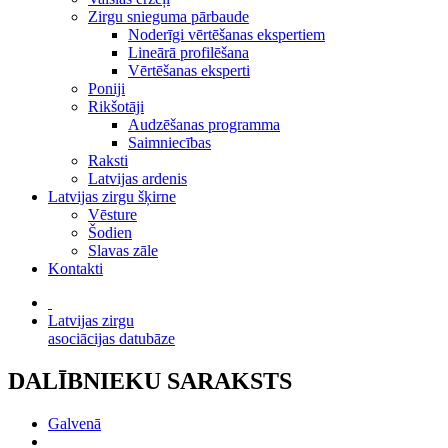
Zirgu snieguma pārbaude
Noderīgi vērtēšanas ekspertiem
Lineārā profilēšana
Vērtēšanas eksperti
Poniji
Rikšotāji
Audzēšanas programma
Saimniecības
Raksti
Latvijas ardenis
Latvijas zirgu šķirne
Vēsture
Šodien
Slavas zāle
Kontakti
Latvijas zirgu
asociācijas datubāze
DALĪBNIEKU SARAKSTS
Galvenā