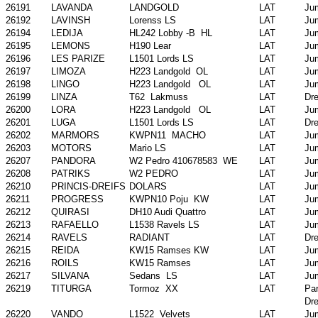
26191
LAVANDA
LANDGOLD
LAT
Ju
26192
LAVINSH
Lorenss LS
LAT
Ju
26194
LEDIJA
HL242 Lobby -B HL
LAT
Ju
26195
LEMONS
H190 Lear
LAT
Ju
26196
LES PARIZE
L1501 Lords LS
LAT
Ju
26197
LIMOZA
H223 Landgold OL
LAT
Ju
26198
LINGO
H223 Landgold OL
LAT
Ju
26199
LINZA
T62 Lakmuss
LAT
Dr
26200
LORA
H223 Landgold OL
LAT
Ju
26201
LUGA
L1501 Lords LS
LAT
Dr
26202
MARMORS
KWPN11 MACHO
LAT
Ju
26203
MOTORS
Mario LS
LAT
Ju
26207
PANDORA
W2 Pedro 410678583 WE
LAT
Ju
26208
PATRIKS
W2 PEDRO
LAT
Ju
26210
PRINCIS-DREIFS
DOLARS
LAT
Ju
26211
PROGRESS
KWPN10 Poju KW
LAT
Ju
26212
QUIRASI
DH10 Audi Quattro
LAT
Ju
26213
RAFAELLO
L1538 Ravels LS
LAT
Ju
26214
RAVELS
RADIANT
LAT
Dr
26215
REIDA
KW15 Ramses KW
LAT
Ju
26216
ROILS
KW15 Ramses
LAT
Ju
26217
SILVANA
Sedans LS
LAT
Ju
26219
TITURGA
Tormoz XX
LAT
Par
Dr
26220
VANDO
L1522 Velvets
LAT
Ju