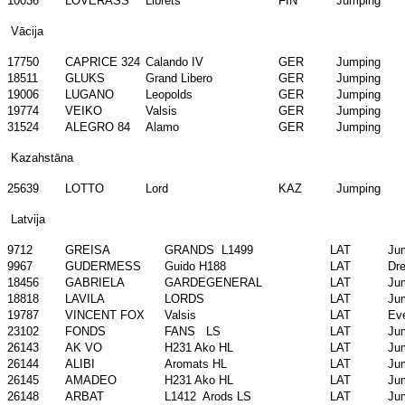
10036
LOVERASS
Librets
FIN
Jumping
Vācija
17750
CAPRICE 324
Calando IV
GER
Jumping
18511
GLUKS
Grand Libero
GER
Jumping
19006
LUGANO
Leopolds
GER
Jumping
19774
VEIKO
Valsis
GER
Jumping
31524
ALEGRO 84
Alamo
GER
Jumping
Kazahstāna
25639
LOTTO
Lord
KAZ
Jumping
Latvija
9712
GREISA
GRANDS L1499
LAT
Ju
9967
GUDERMESS
Guido H188
LAT
Dr
18456
GABRIELA
GARDEGENERAL
LAT
Ju
18818
LAVILA
LORDS
LAT
Ju
19787
VINCENT FOX
Valsis
LAT
Ev
23102
FONDS
FANS LS
LAT
Ju
26143
AK VO
H231 Ako HL
LAT
Ju
26144
ALIBI
Aromats HL
LAT
Ju
26145
AMADEO
H231 Ako HL
LAT
Ju
26148
ARBAT
L1412 Arods LS
LAT
Ju