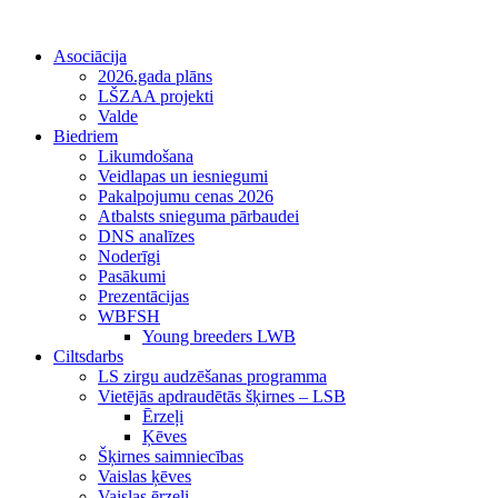
Asociācija
2026.gada plāns
LŠZAA projekti
Valde
Biedriem
Likumdošana
Veidlapas un iesniegumi
Pakalpojumu cenas 2026
Atbalsts snieguma pārbaudei
DNS analīzes
Noderīgi
Pasākumi
Prezentācijas
WBFSH
Young breeders LWB
Ciltsdarbs
LS zirgu audzēšanas programma
Vietējās apdraudētās šķirnes – LSB
Ērzeļi
Ķēves
Šķirnes saimniecības
Vaislas ķēves
Vaislas ērzeļi