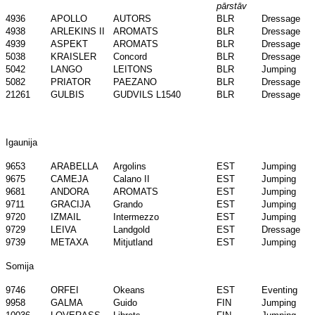
pārstāv
4936
APOLLO
AUTORS
BLR
Dressage
4938
ARLEKINS II
AROMATS
BLR
Dressage
4939
ASPEKT
AROMATS
BLR
Dressage
5038
KRAISLER
Concord
BLR
Dressage
5042
LANGO
LEITONS
BLR
Jumping
5082
PRIATOR
PAEZANO
BLR
Dressage
21261
GULBIS
GUDVILS L1540
BLR
Dressage
Igaunija
9653
ARABELLA
Argolins
EST
Jumping
9675
CAMEJA
Calano II
EST
Jumping
9681
ANDORA
AROMATS
EST
Jumping
9711
GRACIJA
Grando
EST
Jumping
9720
IZMAIL
Intermezzo
EST
Jumping
9729
LEIVA
Landgold
EST
Dressage
9739
METAXA
Mitjutland
EST
Jumping
Somija
9746
ORFEI
Okeans
EST
Eventing
9958
GALMA
Guido
FIN
Jumping