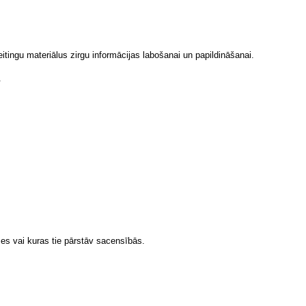
tingu materiālus zirgu informācijas labošanai un papildināšanai.
.
ses vai kuras tie pārstāv sacensībās.