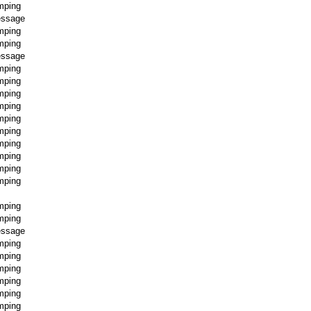
mping
essage
mping
mping
essage
mping
mping
mping
mping
mping
mping
mping
mping
mping
mping
mping
mping
essage
mping
mping
mping
mping
mping
mping