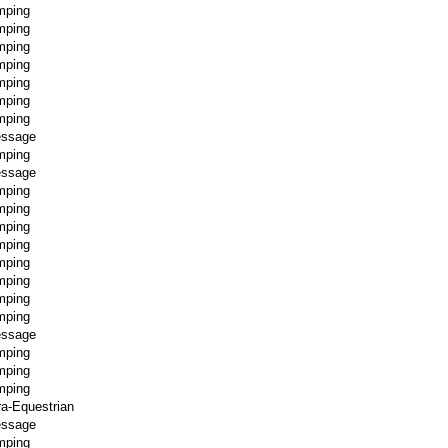
mping
mping
mping
mping
mping
mping
mping
essage
mping
essage
mping
mping
mping
mping
mping
mping
mping
mping
essage
mping
mping
mping
a-Equestrian
essage
mping