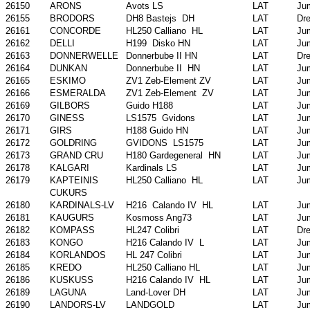
26150
ARONS
Avots LS
LAT
Ju
26155
BRODORS
DH8 Bastejs DH
LAT
Dr
26161
CONCORDE
HL250 Calliano HL
LAT
Ju
26162
DELLI
H199 Disko HN
LAT
Ju
26163
DONNERWELLE
Donnerbube II HN
LAT
Dr
26164
DUNKAN
Donnerbube II HN
LAT
Ju
26165
ESKIMO
ZV1 Zeb-Element ZV
LAT
Ju
26166
ESMERALDA
ZV1 Zeb-Element ZV
LAT
Ju
26169
GILBORS
Guido H188
LAT
Ju
26170
GINESS
LS1575 Gvidons
LAT
Ju
26171
GIRS
H188 Guido HN
LAT
Ju
26172
GOLDRING
GVIDONS LS1575
LAT
Ju
26173
GRAND CRU
H180 Gardegeneral HN
LAT
Ju
26178
KALGARI
Kardinals LS
LAT
Ju
26179
KAPTEINIS
HL250 Calliano HL
LAT
Ju
CUKURS
26180
KARDINALS-LV
H216 Calando IV HL
LAT
Ju
26181
KAUGURS
Kosmoss Ang73
LAT
Ju
26182
KOMPASS
HL247 Colibri
LAT
Dr
26183
KONGO
H216 Calando IV L
LAT
Ju
26184
KORLANDOS
HL 247 Colibri
LAT
Ju
26185
KREDO
HL250 Calliano HL
LAT
Ju
26186
KUSKUSS
H216 Calando IV HL
LAT
Ju
26189
LAGUNA
Land-Lover DH
LAT
Ju
26190
LANDORS-LV
LANDGOLD
LAT
Ju