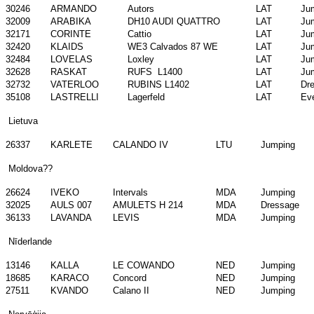
30246
ARMANDO
Autors
LAT
Ju
32009
ARABIKA
DH10 AUDI QUATTRO
LAT
Ju
32171
CORINTE
Cattio
LAT
Ju
32420
KLAIDS
WE3 Calvados 87 WE
LAT
Ju
32484
LOVELAS
Loxley
LAT
Ju
32628
RASKAT
RUFS L1400
LAT
Ju
32732
VATERLOO
RUBINS L1402
LAT
Dr
35108
LASTRELLI
Lagerfeld
LAT
Ev
Lietuva
26337
KARLETE
CALANDO IV
LTU
Jumping
Moldova??
26624
IVEKO
Intervals
MDA
Jumping
32025
AULS 007
AMULETS H 214
MDA
Dressage
36133
LAVANDA
LEVIS
MDA
Jumping
Nīderlande
13146
KALLA
LE COWANDO
NED
Jumping
18685
KARACO
Concord
NED
Jumping
27511
KVANDO
Calano II
NED
Jumping