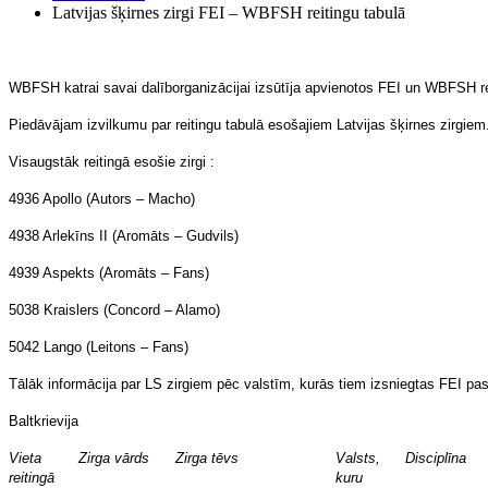
Latvijas šķirnes zirgi FEI – WBFSH reitingu tabulā
WBFSH katrai savai dalīborganizācijai izsūtīja apvienotos FEI un WBFSH rei
Piedāvājam izvilkumu par reitingu tabulā esošajiem Latvijas šķirnes zirgiem
Visaugstāk reitingā esošie zirgi :
4936 Apollo (Autors – Macho)
4938 Arlekīns II (Aromāts – Gudvils)
4939 Aspekts (Aromāts – Fans)
5038 Kraislers (Concord – Alamo)
5042 Lango (Leitons – Fans)
Tālāk informācija par LS zirgiem pēc valstīm, kurās tiem izsniegtas FEI pa
Baltkrievija
Vieta
Zirga vārds
Zirga tēvs
Valsts,
Disciplīna
reitingā
kuru