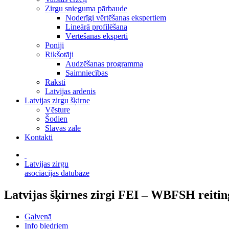
Zirgu snieguma pārbaude
Noderīgi vērtēšanas ekspertiem
Lineārā profilēšana
Vērtēšanas eksperti
Poniji
Rikšotāji
Audzēšanas programma
Saimniecības
Raksti
Latvijas ardenis
Latvijas zirgu šķirne
Vēsture
Šodien
Slavas zāle
Kontakti
Latvijas zirgu
asociācijas datubāze
Latvijas šķirnes zirgi FEI – WBFSH reitin
Galvenā
Info biedriem