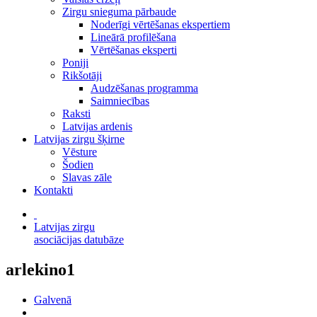
Zirgu snieguma pārbaude
Noderīgi vērtēšanas ekspertiem
Lineārā profilēšana
Vērtēšanas eksperti
Poniji
Rikšotāji
Audzēšanas programma
Saimniecības
Raksti
Latvijas ardenis
Latvijas zirgu šķirne
Vēsture
Šodien
Slavas zāle
Kontakti
Latvijas zirgu
asociācijas datubāze
arlekino1
Galvenā