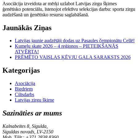
Asociācija izveidota ar mērķi uzlabot Latvijas zirgu šķirnes
ģenētisko potenciālu, īstenojot efektīvu selekcijas darbu: sporta zirgu
audzēšanā un ģenētisko resursu saglabāšanā.
Jaunākās Ziņas
Latvijas jaunie audzētāji dodas uz Pasaules čempionātu Cellē!
Kumeļu skate 2026 – 4 reģionos – PIETEIKŠANĀS
ATVĒRTA!
PRĒMĒTO VAISLAS ĶĒVJU GALA SARAKSTS 2026
Kategorijas
Asociācija
Biedriem
Ciltsdarbs
Latvijas zirgu šķirne
Sazināties ar mums
Kalnabeites 8, Sigulda,
Siguldas novads, LV-2150
Mob. Tālr.: +371 2838 8360