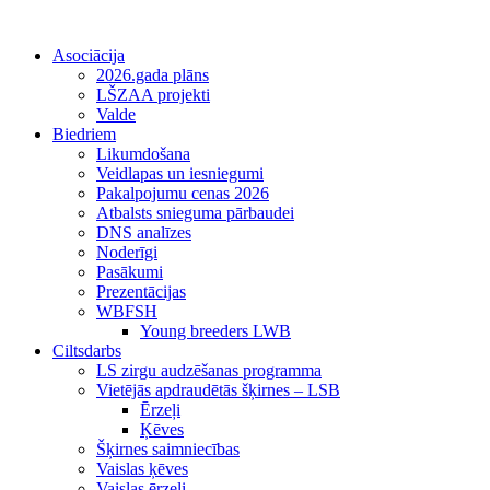
Asociācija
2026.gada plāns
LŠZAA projekti
Valde
Biedriem
Likumdošana
Veidlapas un iesniegumi
Pakalpojumu cenas 2026
Atbalsts snieguma pārbaudei
DNS analīzes
Noderīgi
Pasākumi
Prezentācijas
WBFSH
Young breeders LWB
Ciltsdarbs
LS zirgu audzēšanas programma
Vietējās apdraudētās šķirnes – LSB
Ērzeļi
Ķēves
Šķirnes saimniecības
Vaislas ķēves
Vaislas ērzeļi