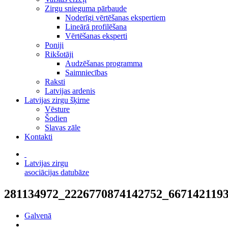
Zirgu snieguma pārbaude
Noderīgi vērtēšanas ekspertiem
Lineārā profilēšana
Vērtēšanas eksperti
Poniji
Rikšotāji
Audzēšanas programma
Saimniecības
Raksti
Latvijas ardenis
Latvijas zirgu šķirne
Vēsture
Šodien
Slavas zāle
Kontakti
Latvijas zirgu
asociācijas datubāze
281134972_2226770874142752_667142119
Galvenā