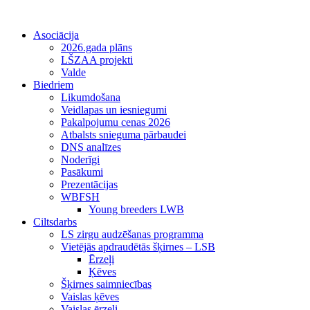
Asociācija
2026.gada plāns
LŠZAA projekti
Valde
Biedriem
Likumdošana
Veidlapas un iesniegumi
Pakalpojumu cenas 2026
Atbalsts snieguma pārbaudei
DNS analīzes
Noderīgi
Pasākumi
Prezentācijas
WBFSH
Young breeders LWB
Ciltsdarbs
LS zirgu audzēšanas programma
Vietējās apdraudētās šķirnes – LSB
Ērzeļi
Ķēves
Šķirnes saimniecības
Vaislas ķēves
Vaislas ērzeļi