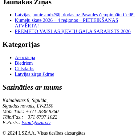
Jaunākās Ziņas
Latvijas jaunie audzētāji dodas uz Pasaules čempionātu Cellē!
Kumeļu skate 2026 – 4 reģionos – PIETEIKŠANĀS
ATVĒRTA!
PRĒMĒTO VAISLAS ĶĒVJU GALA SARAKSTS 2026
Kategorijas
Asociācija
Biedriem
Ciltsdarbs
Latvijas zirgu šķirne
Sazināties ar mums
Kalnabeites 8, Sigulda,
Siguldas novads, LV-2150
Mob. Tālr.: +371 2838 8360
Tālr./Fax.: +371 6797 1022
E-Pasts.:
lszaa@lszaa.lv
© 2024 LSZAA. Visas tiesības aizsargātas