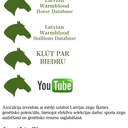
Asociācija izveidota ar mērķi uzlabot Latvijas zirgu šķirnes
ģenētisko potenciālu, īstenojot efektīvu selekcijas darbu: sporta zirgu
audzēšanā un ģenētisko resursu saglabāšanā.