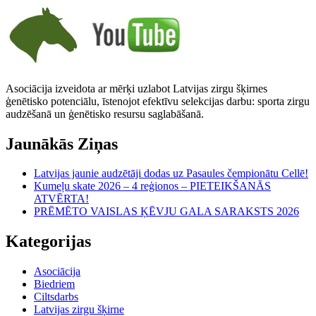
Asociācija izveidota ar mērķi uzlabot Latvijas zirgu šķirnes
ģenētisko potenciālu, īstenojot efektīvu selekcijas darbu: sporta zirgu
audzēšanā un ģenētisko resursu saglabāšanā.
Jaunākās Ziņas
Latvijas jaunie audzētāji dodas uz Pasaules čempionātu Cellē!
Kumeļu skate 2026 – 4 reģionos – PIETEIKŠANĀS
ATVĒRTA!
PRĒMĒTO VAISLAS ĶĒVJU GALA SARAKSTS 2026
Kategorijas
Asociācija
Biedriem
Ciltsdarbs
Latvijas zirgu šķirne