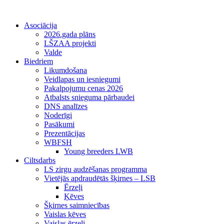
Asociācija
2026.gada plāns
LŠZAA projekti
Valde
Biedriem
Likumdošana
Veidlapas un iesniegumi
Pakalpojumu cenas 2026
Atbalsts snieguma pārbaudei
DNS analīzes
Noderīgi
Pasākumi
Prezentācijas
WBFSH
Young breeders LWB
Ciltsdarbs
LS zirgu audzēšanas programma
Vietējās apdraudētās šķirnes – LSB
Ērzeļi
Ķēves
Šķirnes saimniecības
Vaislas ķēves
Vaislas ērzeļi