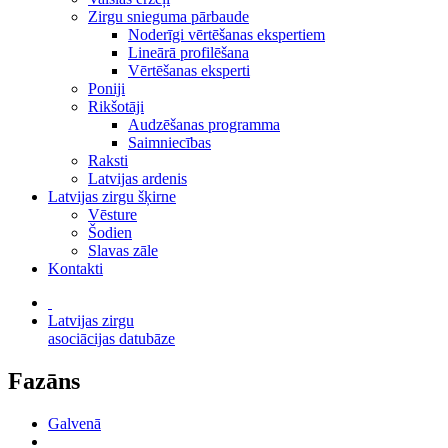
Zirgu snieguma pārbaude
Noderīgi vērtēšanas ekspertiem
Lineārā profilēšana
Vērtēšanas eksperti
Poniji
Rikšotāji
Audzēšanas programma
Saimniecības
Raksti
Latvijas ardenis
Latvijas zirgu šķirne
Vēsture
Šodien
Slavas zāle
Kontakti
Latvijas zirgu
asociācijas datubāze
Fazāns
Galvenā