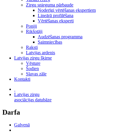
Zirgu snieguma pārbaude
Noderīgi vērtēšanas ekspertiem
Lineārā profilēšana
Vērtēšanas eksperti
Poniji
Rikšotāji
Audzēšanas programma
Saimniecības
Raksti
Latvijas ardenis
Latvijas zirgu šķirne
Vēsture
Šodien
Slavas zāle
Kontakti
Latvijas zirgu
asociācijas datubāze
Darfa
Galvenā