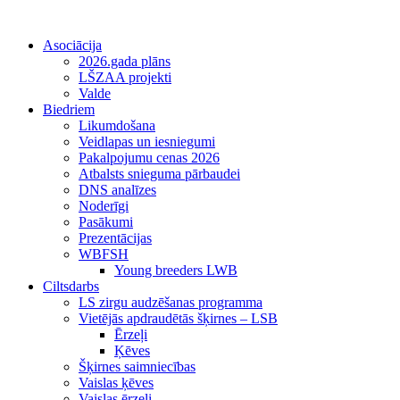
Asociācija
2026.gada plāns
LŠZAA projekti
Valde
Biedriem
Likumdošana
Veidlapas un iesniegumi
Pakalpojumu cenas 2026
Atbalsts snieguma pārbaudei
DNS analīzes
Noderīgi
Pasākumi
Prezentācijas
WBFSH
Young breeders LWB
Ciltsdarbs
LS zirgu audzēšanas programma
Vietējās apdraudētās šķirnes – LSB
Ērzeļi
Ķēves
Šķirnes saimniecības
Vaislas ķēves
Vaislas ērzeļi