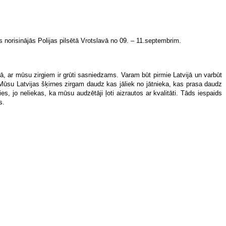
 norisinājās Polijas pilsētā Vrotslavā no 09. – 11.septembrim.
kā, ar mūsu zirgiem ir grūti sasniedzams. Varam būt pirmie Latvijā un varbūt
ot. Mūsu Latvijas šķirnes zirgam daudz kas jāliek no jātnieka, kas prasa daudz
s, jo neliekas, ka mūsu audzētāji ļoti aizrautos ar kvalitāti. Tāds iespaids
s.