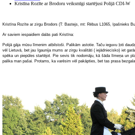
Kristīna Rozīte ar Brodoru veiksmīgi startējusi Polijā CDI-W
Kristīna Rozīte ar zirgu Brodors (T: Bastejs, mt: Rēbus L1065, īpašnieks Bu
Ar saviem iespaidiem dalās pati Kristīna:
Polijā gāja mūsu līmenim atbilstoši. Palikām astotie. Taču ieguvu ļoti daud
vēl Lietuvā, bet jau Igaunija mums ar zirgu kvalitāti ( iejādniecisko) iet ga
spēka un piepūles startējot. Pie sevis tik nodomāju, kā šāda līmeņa un plas
palika man pašai. Protams, ka varēsim vēl pakāpties, bet tas prasa bezgal