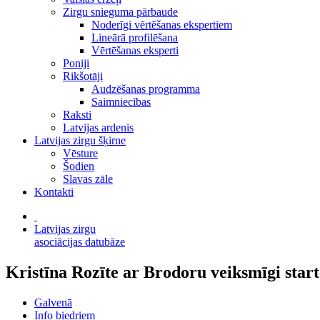
Zirgu snieguma pārbaude
Noderīgi vērtēšanas ekspertiem
Lineārā profilēšana
Vērtēšanas eksperti
Poniji
Rikšotāji
Audzēšanas programma
Saimniecības
Raksti
Latvijas ardenis
Latvijas zirgu šķirne
Vēsture
Šodien
Slavas zāle
Kontakti
Latvijas zirgu
asociācijas datubāze
Kristīna Rozīte ar Brodoru veiksmīgi star
Galvenā
Info biedriem