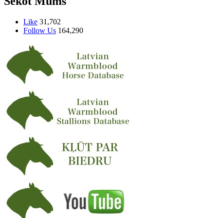
Sekot Mums
Like
31,702
Follow Us
164,290