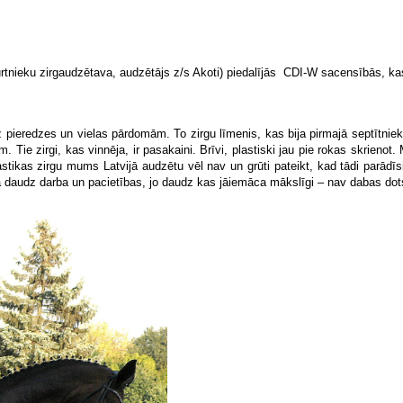
rtnieku zirgaudzētava, audzētājs z/s Akoti) piedalījās CDI-W sacensībās, kas
z pieredzes un vielas pārdomām. To zirgu līmenis, kas bija pirmajā septītnie
rām. Tie zirgi, kas vinnēja, ir pasakaini. Brīvi, plastiski jau pie rokas skrien
tikas zirgu mums Latvijā audzētu vēl nav un grūti pateikt, kad tādi parādīsie
a daudz darba un pacietības, jo daudz kas jāiemāca mākslīgi – nav dabas dot