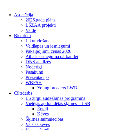
Asociācija
2026.gada plāns
LŠZAA projekti
Valde
Biedriem
Likumdošana
Veidlapas un iesniegumi
Pakalpojumu cenas 2026
Atbalsts snieguma pārbaudei
DNS analīzes
Noderīgi
Pasākumi
Prezentācijas
WBFSH
Young breeders LWB
Ciltsdarbs
LS zirgu audzēšanas programma
Vietējās apdraudētās šķirnes – LSB
Ērzeļi
Ķēves
Šķirnes saimniecības
Vaislas ķēves
Vaislas ērzeļi