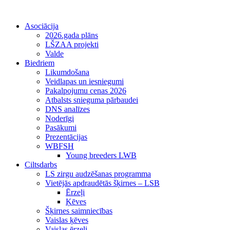
Asociācija
2026.gada plāns
LŠZAA projekti
Valde
Biedriem
Likumdošana
Veidlapas un iesniegumi
Pakalpojumu cenas 2026
Atbalsts snieguma pārbaudei
DNS analīzes
Noderīgi
Pasākumi
Prezentācijas
WBFSH
Young breeders LWB
Ciltsdarbs
LS zirgu audzēšanas programma
Vietējās apdraudētās šķirnes – LSB
Ērzeļi
Ķēves
Šķirnes saimniecības
Vaislas ķēves
Vaislas ērzeļi