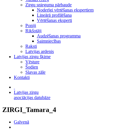
Zirgu snieguma pārbaude
Noderīgi vērtēšanas ekspertiem
Lineārā profilēšana
Vērtēšanas eksperti
Poniji
Rikšotāji
Audzēšanas programma
Saimniecības
Raksti
Latvijas ardenis
Latvijas zirgu šķirne
Vēsture
Šodien
Slavas zāle
Kontakti
Latvijas zirgu
asociācijas datubāze
ZIRGI_Tamara_4
Galvenā