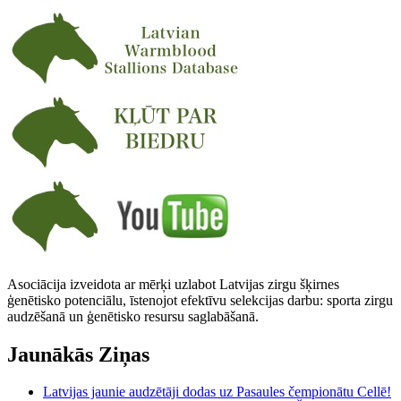
Asociācija izveidota ar mērķi uzlabot Latvijas zirgu šķirnes
ģenētisko potenciālu, īstenojot efektīvu selekcijas darbu: sporta zirgu
audzēšanā un ģenētisko resursu saglabāšanā.
Jaunākās Ziņas
Latvijas jaunie audzētāji dodas uz Pasaules čempionātu Cellē!