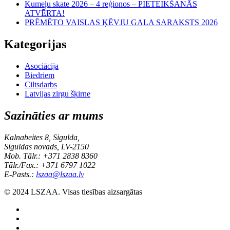
Kumeļu skate 2026 – 4 reģionos – PIETEIKŠANĀS
ATVĒRTA!
PRĒMĒTO VAISLAS ĶĒVJU GALA SARAKSTS 2026
Kategorijas
Asociācija
Biedriem
Ciltsdarbs
Latvijas zirgu šķirne
Sazināties ar mums
Kalnabeites 8, Sigulda,
Siguldas novads, LV-2150
Mob. Tālr.: +371 2838 8360
Tālr./Fax.: +371 6797 1022
E-Pasts.:
lszaa@lszaa.lv
© 2024 LSZAA. Visas tiesības aizsargātas