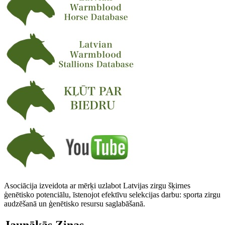
Asociācija izveidota ar mērķi uzlabot Latvijas zirgu šķirnes
ģenētisko potenciālu, īstenojot efektīvu selekcijas darbu: sporta zirgu
audzēšanā un ģenētisko resursu saglabāšanā.
Jaunākās Ziņas