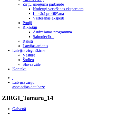
Zirgu snieguma pārbaude
Noderīgi vērtēšanas ekspertiem
Lineārā profilēšana
Vērtēšanas eksperti
Poniji
Rikšotāji
Audzēšanas programma
Saimniecības
Raksti
Latvijas ardenis
Latvijas zirgu šķirne
Vēsture
Šodien
Slavas zāle
Kontakti
Latvijas zirgu
asociācijas datubāze
ZIRGI_Tamara_14
Galvenā