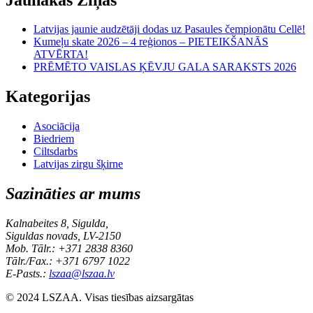
Latvijas jaunie audzētāji dodas uz Pasaules čempionātu Cellē!
Kumeļu skate 2026 – 4 reģionos – PIETEIKŠANĀS
ATVĒRTA!
PRĒMĒTO VAISLAS ĶĒVJU GALA SARAKSTS 2026
Kategorijas
Asociācija
Biedriem
Ciltsdarbs
Latvijas zirgu šķirne
Sazināties ar mums
Kalnabeites 8, Sigulda,
Siguldas novads, LV-2150
Mob. Tālr.: +371 2838 8360
Tālr./Fax.: +371 6797 1022
E-Pasts.:
lszaa@lszaa.lv
© 2024 LSZAA. Visas tiesības aizsargātas