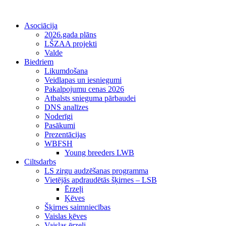
Asociācija
2026.gada plāns
LŠZAA projekti
Valde
Biedriem
Likumdošana
Veidlapas un iesniegumi
Pakalpojumu cenas 2026
Atbalsts snieguma pārbaudei
DNS analīzes
Noderīgi
Pasākumi
Prezentācijas
WBFSH
Young breeders LWB
Ciltsdarbs
LS zirgu audzēšanas programma
Vietējās apdraudētās šķirnes – LSB
Ērzeļi
Ķēves
Šķirnes saimniecības
Vaislas ķēves
Vaislas ērzeļi