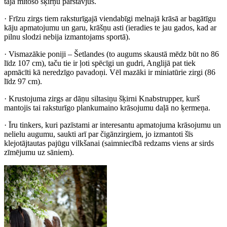
tajā mītošo šķirņu pārstāvjus.
· Frīzu zirgs tiem raksturīgajā viendabīgi melnajā krāsā ar bagātīgu
kāju apmatojumu un garu, krāšņu asti (ieradies te jau gados, kad ar
pilnu slodzi nebija izmantojams sportā).
· Vismazākie poniji – Šetlandes (to augums skaustā mēdz būt no 86
līdz 107 cm), taču tie ir ļoti spēcīgi un gudri, Anglijā pat tiek
apmācīti kā neredzīgo pavadoņi. Vēl mazāki ir miniatūrie zirgi (86
līdz 97 cm).
· Krustojuma zirgs ar dāņu siltasiņu šķirni Knabstrupper, kurš
mantojis tai raksturīgo plankumaino krāsojumu daļā no ķermeņa.
· Īru tinkers, kuri pazīstami ar interesantu apmatojuma krāsojumu un
nelielu augumu, saukti arī par čigānzirgiem, jo izmantoti šīs
klejotājtautas pajūgu vilkšanai (saimniecībā redzams viens ar sirds
zīmējumu uz sāniem).