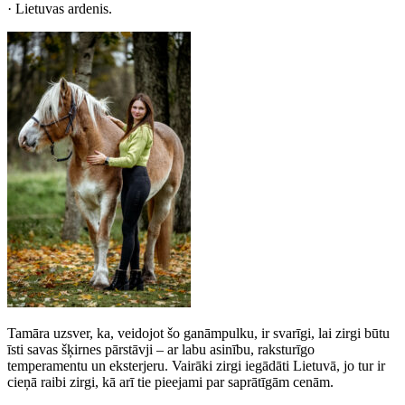
· Lietuvas ardenis.
Tamāra uzsver, ka, veidojot šo ganāmpulku, ir svarīgi, lai zirgi būtu
īsti savas šķirnes pārstāvji – ar labu asinību, raksturīgo
temperamentu un eksterjeru. Vairāki zirgi iegādāti Lietuvā, jo tur ir
cieņā raibi zirgi, kā arī tie pieejami par saprātīgām cenām.