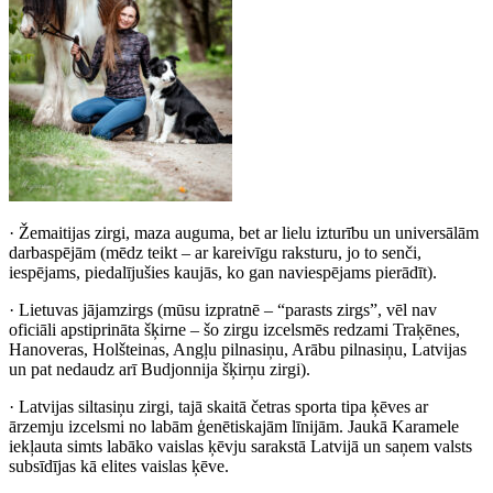
· Žemaitijas zirgi, maza auguma, bet ar lielu izturību un universālām
darbaspējām (mēdz teikt – ar kareivīgu raksturu, jo to senči,
iespējams, piedalījušies kaujās, ko gan naviespējams pierādīt).
· Lietuvas jājamzirgs (mūsu izpratnē – “parasts zirgs”, vēl nav
oficiāli apstiprināta šķirne – šo zirgu izcelsmēs redzami Traķēnes,
Hanoveras, Holšteinas, Angļu pilnasiņu, Arābu pilnasiņu, Latvijas
un pat nedaudz arī Budjonnija šķirņu zirgi).
· Latvijas siltasiņu zirgi, tajā skaitā četras sporta tipa ķēves ar
ārzemju izcelsmi no labām ģenētiskajām līnijām. Jaukā Karamele
iekļauta simts labāko vaislas ķēvju sarakstā Latvijā un saņem valsts
subsīdījas kā elites vaislas ķēve.