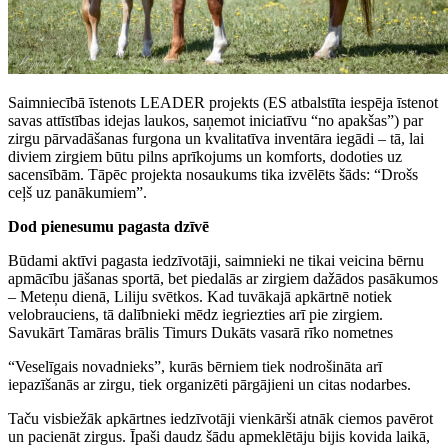
Saimniecībā īstenots LEADER projekts (ES atbalstīta iespēja īstenot
savas attīstības idejas laukos, saņemot iniciatīvu “no apakšas”) par
zirgu pārvadāšanas furgona un kvalitatīva inventāra iegādi – tā, lai
diviem zirgiem būtu pilns aprīkojums un komforts, dodoties uz
sacensībām. Tāpēc projekta nosaukums tika izvēlēts šāds: “Drošs
ceļš uz panākumiem”.
Dod pienesumu pagasta dzīvē
Būdami aktīvi pagasta iedzīvotāji, saimnieki ne tikai veicina bērnu
apmācību jāšanas sportā, bet piedalās ar zirgiem dažādos pasākumos
– Meteņu dienā, Liliju svētkos. Kad tuvākajā apkārtnē notiek
velobrauciens, tā dalībnieki mēdz iegriezties arī pie zirgiem.
Savukārt Tamāras brālis Timurs Dukāts vasarā rīko nometnes
“Veselīgais novadnieks”, kurās bērniem tiek nodrošināta arī
iepazīšanās ar zirgu, tiek organizēti pārgājieni un citas nodarbes.
Taču visbiežāk apkārtnes iedzīvotāji vienkārši atnāk ciemos pavērot
un pacienāt zirgus. Īpaši daudz šādu apmeklētāju bijis kovida laikā,