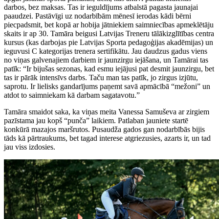
darbos, bez maksas. Tas ir ieguldījums atbalstā pagasta jaunajai
paaudzei. Pastāvīgi uz nodarbībām mēnesī ierodas kādi bērni
piecpadsmit, bet kopā ar hobija jātniekiem saimniecības apmeklētāju
skaits ir ap 30. Tamāra beigusi Latvijas Treneru tālākizglītības centra
kursus (kas darbojas pie Latvijas Sporta pedagoģijas akadēmijas) un
ieguvusi C kategorijas trenera sertifikātu. Jau daudzus gadus viens
no viņas galvenajiem darbiem ir jaunzirgu iejāšana, un Tamārai tas
patīk: “Ir bijušas sezonas, kad esmu iejājusi pat desmit jaunzirgu, bet
tas ir pārāk intensīvs darbs. Taču man tas patīk, jo zirgus izjūtu,
saprotu. Ir lielisks gandarījums paņemt savā apmācībā “mežoni” un
atdot to saimniekam kā darbam sagatavotu.”
Tamāra smaidot saka, ka viņas meita Vanessa Samuševa ar zirgiem
pazīstama jau kopš “punča” laikiem. Patlaban jauniete startē
konkūrā mazajos maršrutos. Pusaudža gados gan nodarbībās bijis
tāds kā pārtraukums, bet tagad interese atgriezusies, azarts ir, un tad
jau viss izdosies.