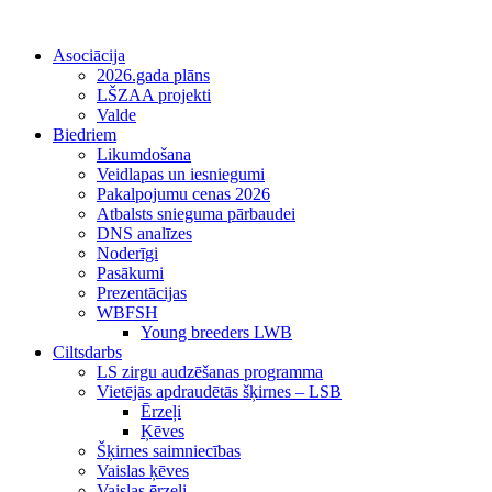
Asociācija
2026.gada plāns
LŠZAA projekti
Valde
Biedriem
Likumdošana
Veidlapas un iesniegumi
Pakalpojumu cenas 2026
Atbalsts snieguma pārbaudei
DNS analīzes
Noderīgi
Pasākumi
Prezentācijas
WBFSH
Young breeders LWB
Ciltsdarbs
LS zirgu audzēšanas programma
Vietējās apdraudētās šķirnes – LSB
Ērzeļi
Ķēves
Šķirnes saimniecības
Vaislas ķēves
Vaislas ērzeļi