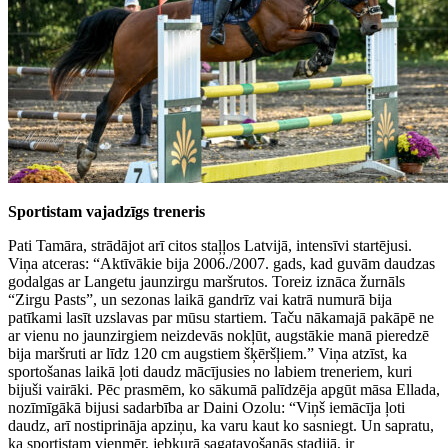
Sportistam vajadzīgs treneris
Pati Tamāra, strādājot arī citos staļļos Latvijā, intensīvi startējusi.
Viņa atceras: “Aktīvākie bija 2006./2007. gads, kad guvām daudzas
godalgas ar Langetu jaunzirgu maršrutos. Toreiz iznāca žurnāls
“Zirgu Pasts”, un sezonas laikā gandrīz vai katrā numurā bija
patīkami lasīt uzslavas par mūsu startiem. Taču nākamajā pakāpē ne
ar vienu no jaunzirgiem neizdevās nokļūt, augstākie manā pieredzē
bija maršruti ar līdz 120 cm augstiem šķēršļiem.” Viņa atzīst, ka
sportošanas laikā ļoti daudz mācījusies no labiem treneriem, kuri
bijuši vairāki. Pēc prasmēm, ko sākumā palīdzēja apgūt māsa Ellada,
nozīmīgākā bijusi sadarbība ar Daini Ozolu: “Viņš iemācīja ļoti
daudz, arī nostiprināja apziņu, ka varu kaut ko sasniegt. Un sapratu,
ka sportistam vienmēr, jebkurā sagatavošanās stadijā, ir