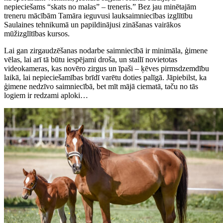
nepieciešams “skats no malas” – treneris.” Bez jau minētajām
treneru mācībām Tamāra ieguvusi lauksaimniecības izglītību
Saulaines tehnikumā un papildinājusi zināšanas vairākos
mūžizglītības kursos.
Lai gan zirgaudzēšanas nodarbe saimniecībā ir minimāla, ģimene
vēlas, lai arī tā būtu iespējami droša, un stallī novietotas
videokameras, kas novēro zirgus un īpaši – ķēves pirmsdzemdību
laikā, lai nepieciešamības brīdī varētu doties palīgā. Jāpiebilst, ka
ģimene nedzīvo saimniecībā, bet mīt mājā ciematā, taču no tās
logiem ir redzami aploki…