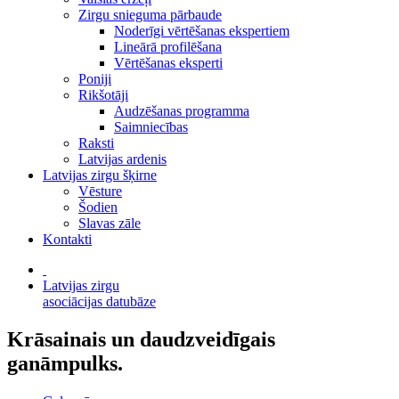
Zirgu snieguma pārbaude
Noderīgi vērtēšanas ekspertiem
Lineārā profilēšana
Vērtēšanas eksperti
Poniji
Rikšotāji
Audzēšanas programma
Saimniecības
Raksti
Latvijas ardenis
Latvijas zirgu šķirne
Vēsture
Šodien
Slavas zāle
Kontakti
Latvijas zirgu
asociācijas datubāze
Krāsainais un daudzveidīgais
ganāmpulks.