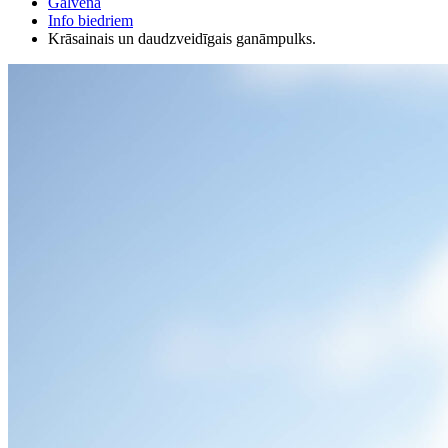
Galvenā
Info biedriem
Krāsainais un daudzveidīgais ganāmpulks.