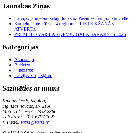
Jaunākās Ziņas
Latvijas jaunie audzētāji dodas uz Pasaules čempionātu Cellē!
Kumeļu skate 2026 – 4 reģionos – PIETEIKŠANĀS
ATVĒRTA!
PRĒMĒTO VAISLAS ĶĒVJU GALA SARAKSTS 2026
Kategorijas
Asociācija
Biedriem
Ciltsdarbs
Latvijas zirgu šķirne
Sazināties ar mums
Kalnabeites 8, Sigulda,
Siguldas novads, LV-2150
Mob. Tālr.: +371 2838 8360
Tālr./Fax.: +371 6797 1022
E-Pasts.:
lszaa@lszaa.lv
© 2024 LSZAA. Visas tiesības aizsargātas