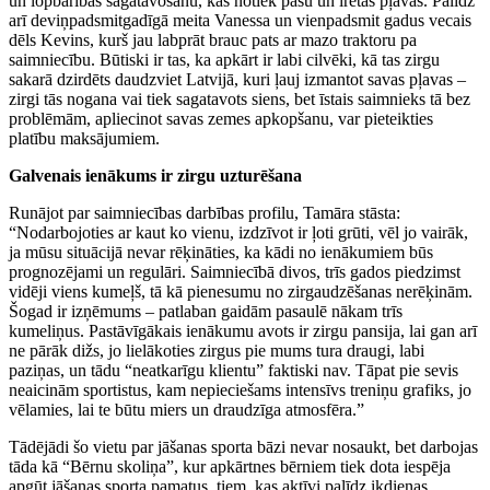
un lopbarības sagatavošanu, kas notiek pašu un īrētās pļavās. Palīdz
arī deviņpadsmitgadīgā meita Vanessa un vienpadsmit gadus vecais
dēls Kevins, kurš jau labprāt brauc pats ar mazo traktoru pa
saimniecību. Būtiski ir tas, ka apkārt ir labi cilvēki, kā tas zirgu
sakarā dzirdēts daudzviet Latvijā, kuri ļauj izmantot savas pļavas –
zirgi tās nogana vai tiek sagatavots siens, bet īstais saimnieks tā bez
problēmām, apliecinot savas zemes apkopšanu, var pieteikties
platību maksājumiem.
Galvenais ienākums ir zirgu uzturēšana
Runājot par saimniecības darbības profilu, Tamāra stāsta:
“Nodarbojoties ar kaut ko vienu, izdzīvot ir ļoti grūti, vēl jo vairāk,
ja mūsu situācijā nevar rēķināties, ka kādi no ienākumiem būs
prognozējami un regulāri. Saimniecībā divos, trīs gados piedzimst
vidēji viens kumeļš, tā kā pienesumu no zirgaudzēšanas nerēķinām.
Šogad ir izņēmums – patlaban gaidām pasaulē nākam trīs
kumeliņus. Pastāvīgākais ienākumu avots ir zirgu pansija, lai gan arī
ne pārāk dižs, jo lielākoties zirgus pie mums tura draugi, labi
paziņas, un tādu “neatkarīgu klientu” faktiski nav. Tāpat pie sevis
neaicinām sportistus, kam nepieciešams intensīvs treniņu grafiks, jo
vēlamies, lai te būtu miers un draudzīga atmosfēra.”
Tādējādi šo vietu par jāšanas sporta bāzi nevar nosaukt, bet darbojas
tāda kā “Bērnu skoliņa”, kur apkārtnes bērniem tiek dota iespēja
apgūt jāšanas sporta pamatus, tiem, kas aktīvi palīdz ikdienas