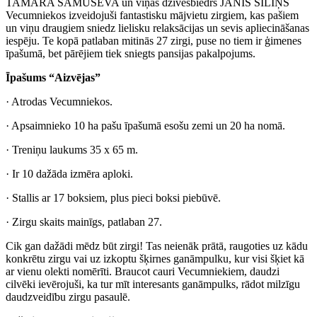
TAMĀRA SAMUŠEVA un viņas dzīvesbiedrs JĀNIS SILIŅŠ
Vecumniekos izveidojuši fantastisku mājvietu zirgiem, kas pašiem
un viņu draugiem sniedz lielisku relaksācijas un sevis apliecināšanas
iespēju. Te kopā patlaban mitinās 27 zirgi, puse no tiem ir ģimenes
īpašumā, bet pārējiem tiek sniegts pansijas pakalpojums.
Īpašums “Aizvējas”
· Atrodas Vecumniekos.
· Apsaimnieko 10 ha pašu īpašumā esošu zemi un 20 ha nomā.
· Treniņu laukums 35 x 65 m.
· Ir 10 dažāda izmēra aploki.
· Stallis ar 17 boksiem, plus pieci boksi piebūvē.
· Zirgu skaits mainīgs, patlaban 27.
Cik gan dažādi mēdz būt zirgi! Tas neienāk prātā, raugoties uz kādu
konkrētu zirgu vai uz izkoptu šķirnes ganāmpulku, kur visi šķiet kā
ar vienu olekti nomērīti. Braucot cauri Vecumniekiem, daudzi
cilvēki ievērojuši, ka tur mīt interesants ganāmpulks, rādot milzīgu
daudzveidību zirgu pasaulē.