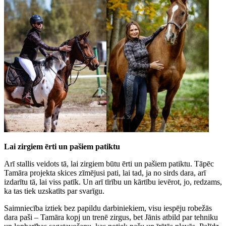
Lai zirgiem ērti un pašiem patiktu
Arī stallis veidots tā, lai zirgiem būtu ērti un pašiem patiktu. Tāpēc
Tamāra projekta skices zīmējusi pati, lai tad, ja no sirds dara, arī
izdarītu tā, lai viss patīk. Un arī tīrību un kārtību ievērot, jo, redzams,
ka tas tiek uzskatīts par svarīgu.
Saimniecība iztiek bez papildu darbiniekiem, visu iespēju robežās
dara paši – Tamāra kopj un trenē zirgus, bet Jānis atbild par tehniku