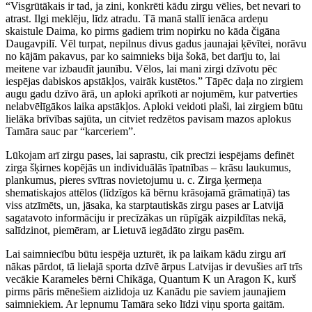
“Visgrūtākais ir tad, ja zini, konkrēti kādu zirgu vēlies, bet nevari to
atrast. Ilgi meklēju, līdz atradu. Tā manā stallī ienāca ardeņu
skaistule Daima, ko pirms gadiem trim nopirku no kāda čigāna
Daugavpilī. Vēl turpat, nepilnus divus gadus jaunajai ķēvītei, norāvu
no kājām pakavus, par ko saimnieks bija šokā, bet darīju to, lai
meitene var izbaudīt jaunību. Vēlos, lai mani zirgi dzīvotu pēc
iespējas dabiskos apstākļos, vairāk kustētos.” Tāpēc daļa no zirgiem
augu gadu dzīvo ārā, un aploki aprīkoti ar nojumēm, kur patverties
nelabvēlīgākos laika apstākļos. Aploki veidoti plaši, lai zirgiem būtu
lielāka brīvības sajūta, un citviet redzētos pavisam mazos aplokus
Tamāra sauc par “karceriem”.
Lūkojam arī zirgu pases, lai saprastu, cik precīzi iespējams definēt
zirga šķirnes kopējās un individuālās īpatnības – krāsu laukumus,
plankumus, pieres svītras novietojumu u. c. Zirga ķermeņa
shematiskajos attēlos (līdzīgos kā bērnu krāsojamā grāmatiņā) tas
viss atzīmēts, un, jāsaka, ka starptautiskās zirgu pases ar Latvijā
sagatavoto informāciju ir precīzākas un rūpīgāk aizpildītas nekā,
salīdzinot, piemēram, ar Lietuvā iegādāto zirgu pasēm.
Lai saimniecību būtu iespēja uzturēt, ik pa laikam kādu zirgu arī
nākas pārdot, tā lielajā sporta dzīvē ārpus Latvijas ir devušies arī trīs
vecākie Karameles bērni Chikāga, Quantum K un Aragon K, kurš
pirms pāris mēnešiem aizlidoja uz Kanādu pie saviem jaunajiem
saimniekiem. Ar lepnumu Tamāra seko līdzi viņu sporta gaitām.