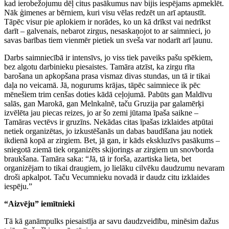
kad ierobežojumu dēļ citus pasākumus nav bijis iespējams apmeklēt.
Nāk ģimenes ar bērniem, kuri visu vēlas redzēt un arī aptaustīt.
Tāpēc visur pie aplokiem ir norādes, ko un kā drīkst vai nedrīkst
darīt – galvenais, nebarot zirgus, nesaskaņojot to ar saimnieci, jo
savas barības tiem vienmēr pietiek un sveša var nodarīt arī ļaunu.
Darbs saimniecībā ir intensīvs, jo viss tiek paveiks pašu spēkiem,
bez algotu darbinieku piesaistes. Tamāra atzīst, ka zirgu rīta
barošana un apkopšana prasa vismaz divas stundas, un tā ir tikai
daļa no veicamā. Jā, nogurums krājas, tāpēc saimniece ik pēc
mēnešiem trim cenšas doties kādā ceļojumā. Pabūts gan Maldīvu
salās, gan Marokā, gan Melnkalnē, taču Gruzija par galamērķi
izvēlēta jau piecas reizes, jo ar šo zemi jūtama īpaša saikne –
Tamāras vectēvs ir gruzīns. Nekādas citas īpašas izklaides atpūtai
netiek organizētas, jo izkustēšanās un dabas baudīšana jau notiek
ikdienā kopā ar zirgiem. Bet, jā gan, ir kāds ekskluzīvs pasākums –
sniegotā ziemā tiek organizēts skijorings ar zirgiem un snovborda
braukšana. Tamāra saka: “Jā, tā ir forša, azartiska lieta, bet
organizējam to tikai draugiem, jo lielāku cilvēku daudzumu nevaram
droši apkalpot. Taču Vecumnieku novadā ir daudz citu izklaides
iespēju.”
“Aizvēju” iemītnieki
Tā kā ganāmpulks piesaistīja ar savu daudzveidību, minēsim dažus