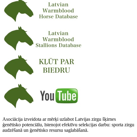
Asociācija izveidota ar mērķi uzlabot Latvijas zirgu šķirnes
ģenētisko potenciālu, īstenojot efektīvu selekcijas darbu: sporta zirgu
audzēšanā un ģenētisko resursu saglabāšanā.