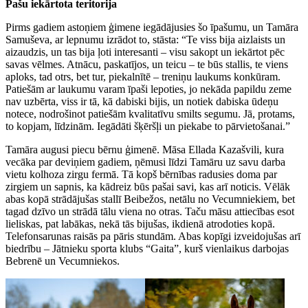
Pašu iekārtota teritorija
Pirms gadiem astoņiem ģimene iegādājusies šo īpašumu, un Tamāra
Samuševa, ar lepnumu izrādot to, stāsta: “Te viss bija aizlaists un
aizaudzis, un tas bija ļoti interesanti – visu sakopt un iekārtot pēc
savas vēlmes. Atnācu, paskatījos, un teicu – te būs stallis, te viens
aploks, tad otrs, bet tur, piekalnītē – treniņu laukums konkūram.
Patiešām ar laukumu varam īpaši lepoties, jo nekāda papildu zeme
nav uzbērta, viss ir tā, kā dabiski bijis, un notiek dabiska ūdeņu
notece, nodrošinot patiešām kvalitatīvu smilts segumu. Jā, protams,
to kopjam, līdzinām. Iegādāti šķēršļi un piekabe to pārvietošanai.”
Tamāra augusi piecu bērnu ģimenē. Māsa Ellada Kazašvili, kura
vecāka par deviņiem gadiem, ņēmusi līdzi Tamāru uz savu darba
vietu kolhoza zirgu fermā. Tā kopš bērnības radusies doma par
zirgiem un sapnis, ka kādreiz būs pašai savi, kas arī noticis. Vēlāk
abas kopā strādājušas stallī Beibežos, netālu no Vecumniekiem, bet
tagad dzīvo un strādā tālu viena no otras. Taču māsu attiecības esot
lieliskas, pat labākas, nekā tās bijušas, ikdienā atrodoties kopā.
Telefonsarunas raisās pa pāris stundām. Abas kopīgi izveidojušas arī
biedrību – Jātnieku sporta klubs “Gaita”, kurš vienlaikus darbojas
Bebrenē un Vecumniekos.