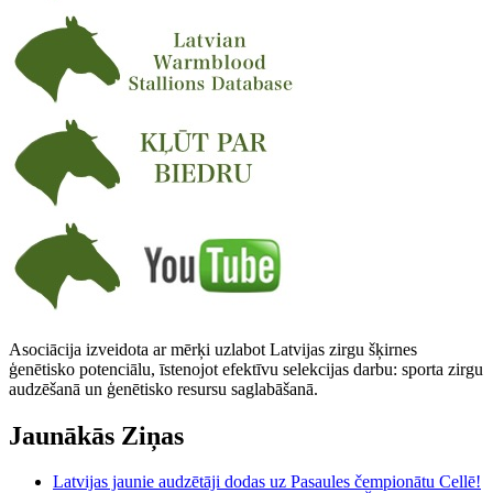
Asociācija izveidota ar mērķi uzlabot Latvijas zirgu šķirnes
ģenētisko potenciālu, īstenojot efektīvu selekcijas darbu: sporta zirgu
audzēšanā un ģenētisko resursu saglabāšanā.
Jaunākās Ziņas
Latvijas jaunie audzētāji dodas uz Pasaules čempionātu Cellē!