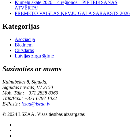
Kumeļu skate 2026 – 4 reģionos – PIETEIKŠANĀS
ATVĒRTA!
PRĒMĒTO VAISLAS ĶĒVJU GALA SARAKSTS 2026
Kategorijas
Asociācija
Biedriem
Ciltsdarbs
Latvijas zirgu šķirne
Sazināties ar mums
Kalnabeites 8, Sigulda,
Siguldas novads, LV-2150
Mob. Tālr.: +371 2838 8360
Tālr./Fax.: +371 6797 1022
E-Pasts.:
lszaa@lszaa.lv
© 2024 LSZAA. Visas tiesības aizsargātas