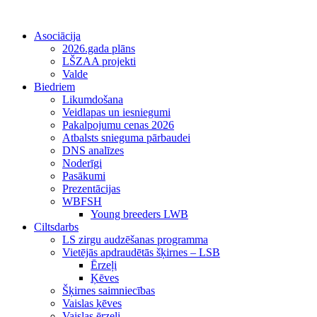
Asociācija
2026.gada plāns
LŠZAA projekti
Valde
Biedriem
Likumdošana
Veidlapas un iesniegumi
Pakalpojumu cenas 2026
Atbalsts snieguma pārbaudei
DNS analīzes
Noderīgi
Pasākumi
Prezentācijas
WBFSH
Young breeders LWB
Ciltsdarbs
LS zirgu audzēšanas programma
Vietējās apdraudētās šķirnes – LSB
Ērzeļi
Ķēves
Šķirnes saimniecības
Vaislas ķēves
Vaislas ērzeļi