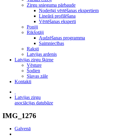
Zirgu snieguma pārbaude
Noderīgi vērtēšanas ekspertiem
Lineārā profilēšana
Vērtēšanas eksperti
Poniji
Rikšotāji
Audzēšanas programma
Saimniecības
Raksti
Latvijas ardenis
Latvijas zirgu šķirne
Vēsture
Šodien
Slavas zāle
Kontakti
Latvijas zirgu
asociācijas datubāze
IMG_1276
Galvenā