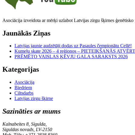
Asociācija izveidota ar mērķi uzlabot Latvijas zirgu šķirnes ģenētisko
Jaunākās Ziņas
Latvijas jaunie audzētāji dodas uz Pasaules čempionātu Cellē!
Kumeļu skate 2026 – 4 reģionos – PIETEIKŠANĀS ATVĒR
PRĒMĒTO VAISLAS ĶĒVJU GALA SARAKSTS 2026
Kategorijas
Asociācija
Biedriem
Ciltsdarbs
Latvijas zirgu šķirne
Sazināties ar mums
Kalnabeites 8, Sigulda,
Siguldas novads, LV-2150
Mob. Tālr.: +371 2838 8360