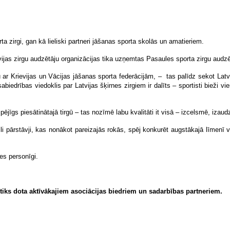
ta zirgi, gan kā lieliski partneri jāšanas sporta skolās un amatieriem.
vijas zirgu audzētāju organizācijas tika uzņemtas Pasaules sporta zirgu audz
 ar Krievijas un Vācijas jāšanas sporta federācijām, – tas palīdz sekot Latvi
iedrības viedoklis par Latvijas šķirnes zirgiem ir dalīts – sportisti bieži 
spējīgs piesātinātajā tirgū – tas nozīmē labu kvalitāti it visā – izcelsmē, iz
cili pārstāvji, kas nonākot pareizajās rokās, spēj konkurēt augstākajā līmenī 
es personīgi.
 tiks dota aktīvākajiem asociācijas biedriem un sadarbības partneriem.