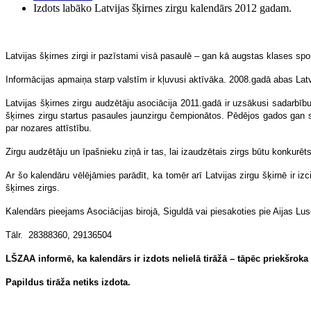
Izdots labāko Latvijas šķirnes zirgu kalendārs 2012 gadam.
Latvijas šķirnes zirgi ir pazīstami visā pasaulē – gan kā augstas klases spor
Informācijas apmaiņa starp valstīm ir kļuvusi aktīvāka. 2008.gadā abas Lat
Latvijas šķirnes zirgu audzētāju asociācija 2011.gadā ir uzsākusi sadarbību
šķirnes zirgu startus pasaules jaunzirgu čempionātos. Pēdējos gados gan sab
par nozares attīstību.
Zirgu audzētāju un īpašnieku ziņā ir tas, lai izaudzētais zirgs būtu konkurēt
Ar šo kalendāru vēlējāmies parādīt, ka tomēr arī Latvijas zirgu šķirnē ir iz
šķirnes zirgs.
Kalendārs pieejams Asociācijas birojā, Siguldā vai piesakoties pie Aijas Lus
Tālr. 28388360, 29136504
LŠZAA informē, ka kalendārs ir izdots nelielā tirāžā – tāpēc priekšroka
Papildus tirāža netiks izdota.