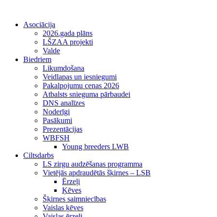
Asociācija
2026.gada plāns
LŠZAA projekti
Valde
Biedriem
Likumdošana
Veidlapas un iesniegumi
Pakalpojumu cenas 2026
Atbalsts snieguma pārbaudei
DNS analīzes
Noderīgi
Pasākumi
Prezentācijas
WBFSH
Young breeders LWB
Ciltsdarbs
LS zirgu audzēšanas programma
Vietējās apdraudētās šķirnes – LSB
Ērzeļi
Ķēves
Šķirnes saimniecības
Vaislas ķēves
Vaislas ērzeļi