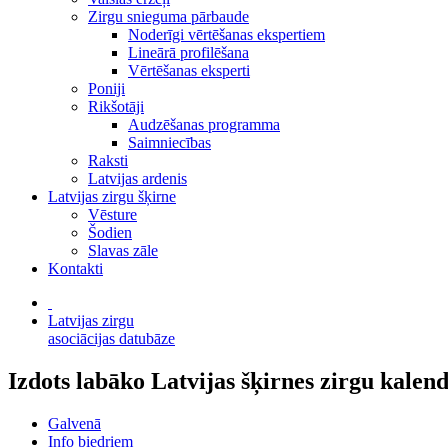
Zirgu snieguma pārbaude
Noderīgi vērtēšanas ekspertiem
Lineārā profilēšana
Vērtēšanas eksperti
Poniji
Rikšotāji
Audzēšanas programma
Saimniecības
Raksti
Latvijas ardenis
Latvijas zirgu šķirne
Vēsture
Šodien
Slavas zāle
Kontakti
Latvijas zirgu
asociācijas datubāze
Izdots labāko Latvijas šķirnes zirgu kale
Galvenā
Info biedriem