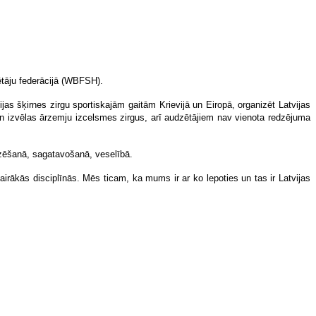
ētāju federācijā (WBFSH).
jas šķirnes zirgu sportiskajām gaitām Krievijā un Eiropā, organizēt Latvijas
vien izvēlas ārzemju izcelsmes zirgus, arī audzētājiem nav vienota redzējuma
audzēšanā, sagatavošanā, veselībā.
vairākās disciplīnās. Mēs ticam, ka mums ir ar ko lepoties un tas ir Latvijas