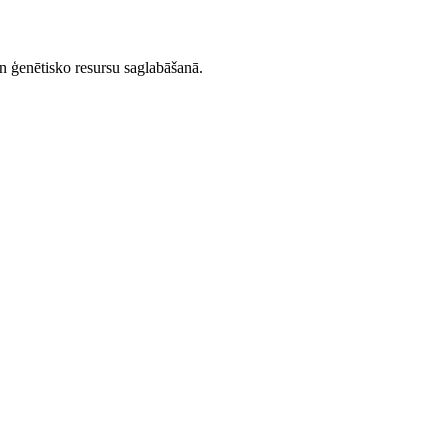
un ģenētisko resursu saglabāšanā.