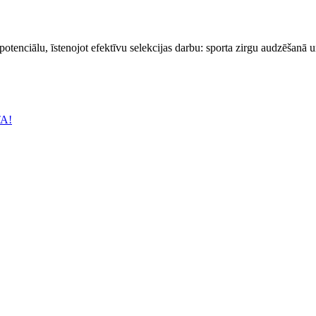
 potenciālu, īstenojot efektīvu selekcijas darbu: sporta zirgu audzēšanā 
TA!