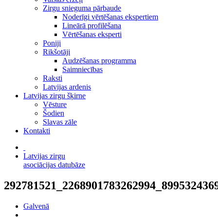
Zirgu snieguma pārbaude
Noderīgi vērtēšanas ekspertiem
Lineārā profilēšana
Vērtēšanas eksperti
Poniji
Rikšotāji
Audzēšanas programma
Saimniecības
Raksti
Latvijas ardenis
Latvijas zirgu šķirne
Vēsture
Šodien
Slavas zāle
Kontakti
Latvijas zirgu
asociācijas datubāze
292781521_2268901783262994_899532436
Galvenā