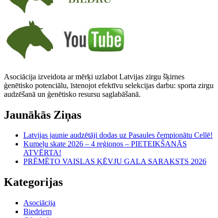
Asociācija izveidota ar mērķi uzlabot Latvijas zirgu šķirnes
ģenētisko potenciālu, īstenojot efektīvu selekcijas darbu: sporta zirgu
audzēšanā un ģenētisko resursu saglabāšanā.
Jaunākās Ziņas
Latvijas jaunie audzētāji dodas uz Pasaules čempionātu Cellē!
Kumeļu skate 2026 – 4 reģionos – PIETEIKŠANĀS
ATVĒRTA!
PRĒMĒTO VAISLAS ĶĒVJU GALA SARAKSTS 2026
Kategorijas
Asociācija
Biedriem