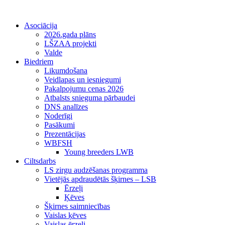
Asociācija
2026.gada plāns
LŠZAA projekti
Valde
Biedriem
Likumdošana
Veidlapas un iesniegumi
Pakalpojumu cenas 2026
Atbalsts snieguma pārbaudei
DNS analīzes
Noderīgi
Pasākumi
Prezentācijas
WBFSH
Young breeders LWB
Ciltsdarbs
LS zirgu audzēšanas programma
Vietējās apdraudētās šķirnes – LSB
Ērzeļi
Ķēves
Šķirnes saimniecības
Vaislas ķēves
Vaislas ērzeļi