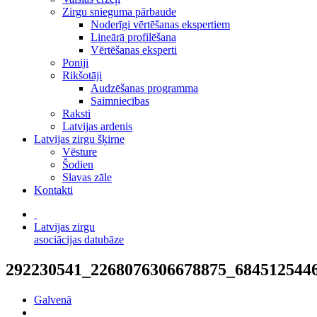
Zirgu snieguma pārbaude
Noderīgi vērtēšanas ekspertiem
Lineārā profilēšana
Vērtēšanas eksperti
Poniji
Rikšotāji
Audzēšanas programma
Saimniecības
Raksti
Latvijas ardenis
Latvijas zirgu šķirne
Vēsture
Šodien
Slavas zāle
Kontakti
Latvijas zirgu
asociācijas datubāze
292230541_2268076306678875_684512544
Galvenā