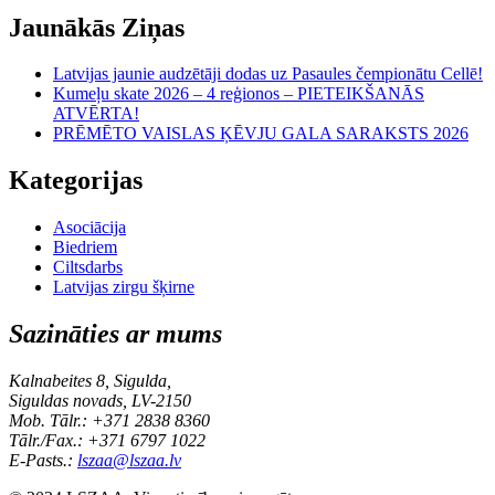
Jaunākās Ziņas
Latvijas jaunie audzētāji dodas uz Pasaules čempionātu Cellē!
Kumeļu skate 2026 – 4 reģionos – PIETEIKŠANĀS
ATVĒRTA!
PRĒMĒTO VAISLAS ĶĒVJU GALA SARAKSTS 2026
Kategorijas
Asociācija
Biedriem
Ciltsdarbs
Latvijas zirgu šķirne
Sazināties ar mums
Kalnabeites 8, Sigulda,
Siguldas novads, LV-2150
Mob. Tālr.: +371 2838 8360
Tālr./Fax.: +371 6797 1022
E-Pasts.:
lszaa@lszaa.lv