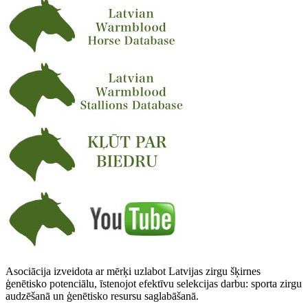
Asociācija izveidota ar mērķi uzlabot Latvijas zirgu šķirnes
ģenētisko potenciālu, īstenojot efektīvu selekcijas darbu: sporta zirgu
audzēšanā un ģenētisko resursu saglabāšanā.