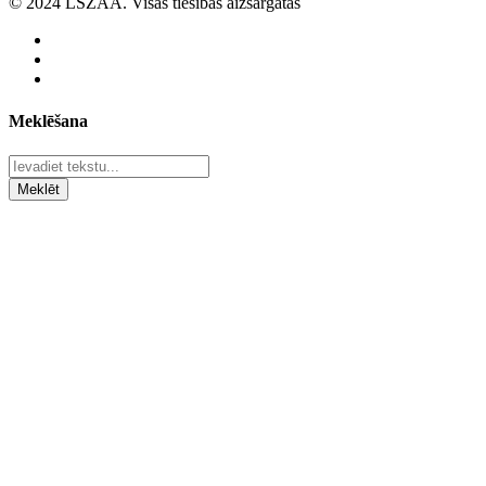
© 2024 LSZAA. Visas tiesības aizsargātas
Meklēšana
Meklēt