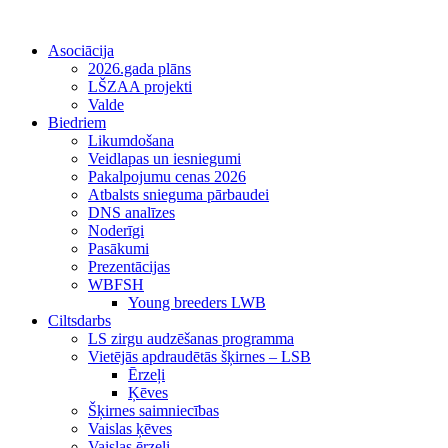
Asociācija
2026.gada plāns
LŠZAA projekti
Valde
Biedriem
Likumdošana
Veidlapas un iesniegumi
Pakalpojumu cenas 2026
Atbalsts snieguma pārbaudei
DNS analīzes
Noderīgi
Pasākumi
Prezentācijas
WBFSH
Young breeders LWB
Ciltsdarbs
LS zirgu audzēšanas programma
Vietējās apdraudētās šķirnes – LSB
Ērzeļi
Ķēves
Šķirnes saimniecības
Vaislas ķēves
Vaislas ērzeļi