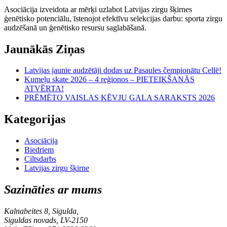
Asociācija izveidota ar mērķi uzlabot Latvijas zirgu šķirnes
ģenētisko potenciālu, īstenojot efektīvu selekcijas darbu: sporta zirgu
audzēšanā un ģenētisko resursu saglabāšanā.
Jaunākās Ziņas
Latvijas jaunie audzētāji dodas uz Pasaules čempionātu Cellē!
Kumeļu skate 2026 – 4 reģionos – PIETEIKŠANĀS
ATVĒRTA!
PRĒMĒTO VAISLAS ĶĒVJU GALA SARAKSTS 2026
Kategorijas
Asociācija
Biedriem
Ciltsdarbs
Latvijas zirgu šķirne
Sazināties ar mums
Kalnabeites 8, Sigulda,
Siguldas novads, LV-2150