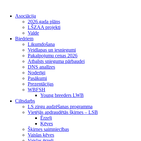
Asociācija
2026.gada plāns
LŠZAA projekti
Valde
Biedriem
Likumdošana
Veidlapas un iesniegumi
Pakalpojumu cenas 2026
Atbalsts snieguma pārbaudei
DNS analīzes
Noderīgi
Pasākumi
Prezentācijas
WBFSH
Young breeders LWB
Ciltsdarbs
LS zirgu audzēšanas programma
Vietējās apdraudētās šķirnes – LSB
Ērzeļi
Ķēves
Šķirnes saimniecības
Vaislas ķēves
Vaislas ērzeļi