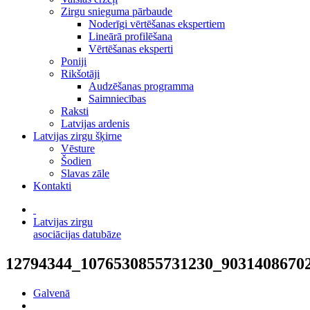
Zirgu snieguma pārbaude
Noderīgi vērtēšanas ekspertiem
Lineārā profilēšana
Vērtēšanas eksperti
Poniji
Rikšotāji
Audzēšanas programma
Saimniecības
Raksti
Latvijas ardenis
Latvijas zirgu šķirne
Vēsture
Šodien
Slavas zāle
Kontakti
Latvijas zirgu
asociācijas datubāze
12794344_1076530855731230_9031408670
Galvenā