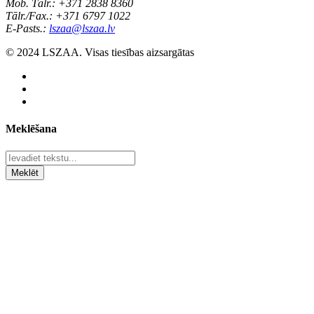
Mob. Tālr.: +371 2838 8360
Tālr./Fax.: +371 6797 1022
E-Pasts.:
lszaa@lszaa.lv
© 2024 LSZAA. Visas tiesības aizsargātas
Meklēšana
Meklēt