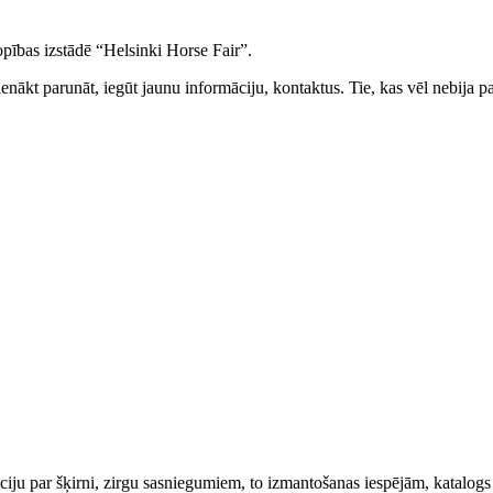
ības izstādē “Helsinki Horse Fair”.
pienākt parunāt, iegūt jaunu informāciju, kontaktus. Tie, kas vēl nebija p
māciju par šķirni, zirgu sasniegumiem, to izmantošanas iespējām, katalog