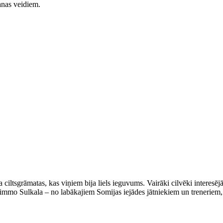
anas veidiem.
 ciltsgrāmatas, kas viņiem bija liels ieguvums. Vairāki cilvēki interesēj
Kimmo Sulkala – no labākajiem Somijas iejādes jātniekiem un treneriem,