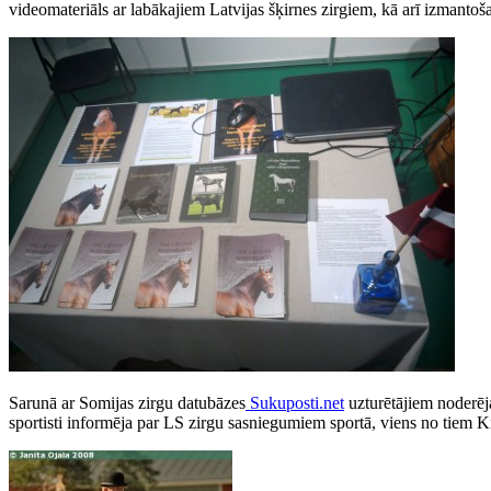
videomateriāls ar labākajiem Latvijas šķirnes zirgiem, kā arī izmantoš
Sarunā ar Somijas zirgu datubāzes
Sukuposti.net
uzturētājiem noderēja
sportisti informēja par LS zirgu sasniegumiem sportā, viens no tiem 