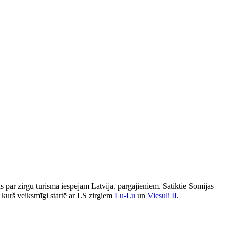
ās par zirgu tūrisma iespējām Latvijā, pārgājieniem. Satiktie Somijas
 kurš veiksmīgi startē ar LS zirgiem
Lu-Lu
un
Viesuli II
.