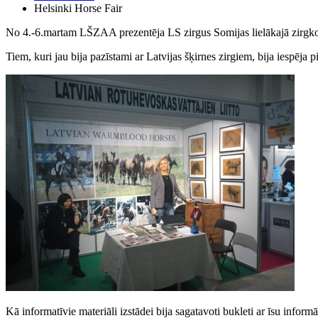
Helsinki Horse Fair
No 4.-6.martam LŠZAA prezentēja LS zirgus Somijas lielākajā zirgkop
Tiem, kuri jau bija pazīstami ar Latvijas šķirnes zirgiem, bija iespēja 
Kā informatīvie materiāli izstādei bija sagatavoti bukleti ar īsu infor