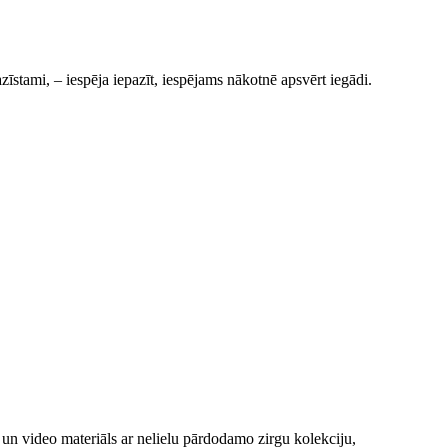
azīstami, – iespēja iepazīt, iespējams nākotnē apsvērt iegādi.
s un video materiāls ar nelielu pārdodamo zirgu kolekciju,