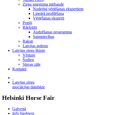
Zirgu snieguma pārbaude
Noderīgi vērtēšanas ekspertiem
Lineārā profilēšana
Vērtēšanas eksperti
Poniji
Rikšotāji
Audzēšanas programma
Saimniecības
Raksti
Latvijas ardenis
Latvijas zirgu šķirne
Vēsture
Šodien
Slavas zāle
Kontakti
Latvijas zirgu
asociācijas datubāze
Helsinki Horse Fair
Galvenā
Info biedriem