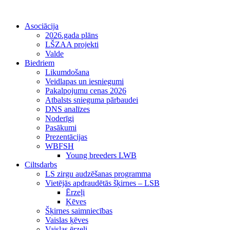
Asociācija
2026.gada plāns
LŠZAA projekti
Valde
Biedriem
Likumdošana
Veidlapas un iesniegumi
Pakalpojumu cenas 2026
Atbalsts snieguma pārbaudei
DNS analīzes
Noderīgi
Pasākumi
Prezentācijas
WBFSH
Young breeders LWB
Ciltsdarbs
LS zirgu audzēšanas programma
Vietējās apdraudētās šķirnes – LSB
Ērzeļi
Ķēves
Šķirnes saimniecības
Vaislas ķēves
Vaislas ērzeļi