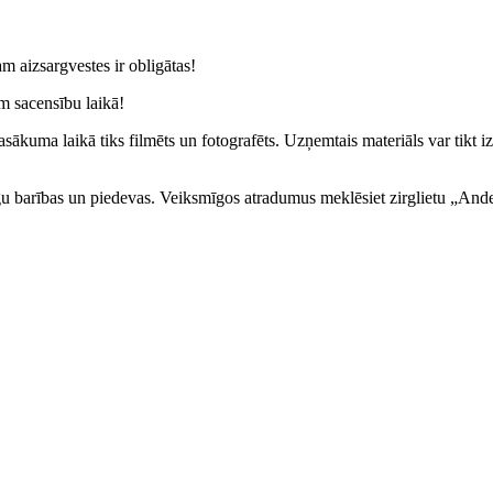
 aizsargvestes ir obligātas!
m sacensību laikā!
asākuma laikā tiks filmēts un fotografēts. Uzņemtais materiāls var tikt iz
rgu barības un piedevas. Veiksmīgos atradumus meklēsiet zirglietu „Andelē