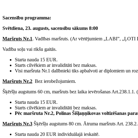
Sacensību programma:
Svētdiena, 23. augusts, sacensību sākums 8:00
Maršruts Nr.1
. Vadības maršruts. (Ar vērtējumiem „LABI”, „ĻOT
Vadība soļu vai rikšu gaitās.
Starta nauda 15 EUR.
Starts cilvēkiem ar invaliditāti bez maksas.
Visi maršruta Nr.1 dalībnieki tiks apbalvoti ar diplomiem un ro
Maršruts Nr.2
Bez ierobežojumiem.
Šķēršļu augstums 60 cm, maršruts bez laika ievērošanas Art.238.1.1. (t
Starta nauda 15 EUR.
Starts cilvēkiem ar invaliditāti bez maksas.
Pēc maršruta Nr.2, Polinas Šišļaņņikovas voltizēšanas pa
Maršruts Nr.3
Šķēršļu augstums 80 cm. Ātruma maršruts Art. 238.2.1.
Starta nauda 20 EUR individuālajā ieskaitē.