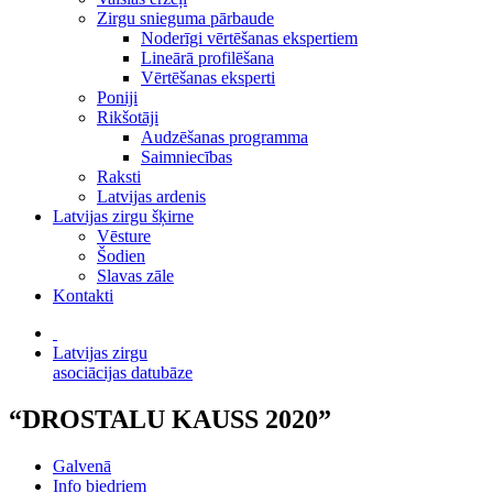
Zirgu snieguma pārbaude
Noderīgi vērtēšanas ekspertiem
Lineārā profilēšana
Vērtēšanas eksperti
Poniji
Rikšotāji
Audzēšanas programma
Saimniecības
Raksti
Latvijas ardenis
Latvijas zirgu šķirne
Vēsture
Šodien
Slavas zāle
Kontakti
Latvijas zirgu
asociācijas datubāze
“DROSTALU KAUSS 2020”
Galvenā
Info biedriem