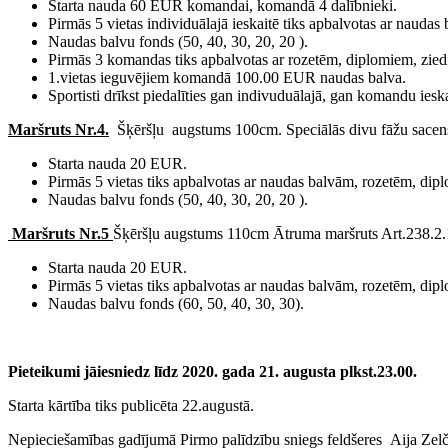
Starta nauda 60 EUR komandai, komandā 4 dalībnieki.
Pirmās 5 vietas individuālajā ieskaitē tiks apbalvotas ar nauda
Naudas balvu fonds (50, 40, 30, 20, 20 ).
Pirmās 3 komandas tiks apbalvotas ar rozetēm, diplomiem, ziedi
1.vietas ieguvējiem komandā 100.00 EUR naudas balva.
Sportisti drīkst piedalīties gan indivuduālajā, gan komandu i
Maršruts Nr.4.
Šķēršļu augstums 100cm. Speciālās divu fāžu sacens
Starta nauda 20 EUR.
Pirmās 5 vietas tiks apbalvotas ar naudas balvām, rozetēm, dipl
Naudas balvu fonds (50, 40, 30, 20, 20 ).
Maršruts Nr.5
Šķēršļu augstums 110cm Ātruma maršruts Art.238.2.
Starta nauda 20 EUR.
Pirmās 5 vietas tiks apbalvotas ar naudas balvām, rozetēm, dipl
Naudas balvu fonds (60, 50, 40, 30, 30).
Pieteikumi jāiesniedz līdz 2020. gada 21. augusta plkst.23.00.
Starta kārtība tiks publicēta 22.augustā.
Nepieciešamības gadījumā Pirmo palīdzību sniegs feldšeres Aija Zel