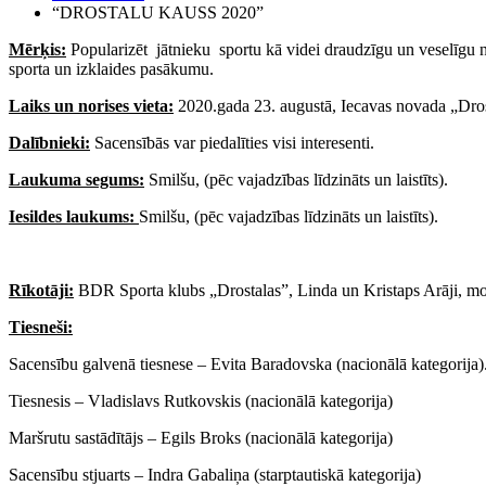
“DROSTALU KAUSS 2020”
Mērķis:
Popularizēt jātnieku sportu kā videi draudzīgu un veselīgu n
sporta un izklaides pasākumu.
Laiks un norises vieta:
2020.gada 23. augustā, Iecavas novada „Dros
Dalībnieki:
Sacensībās var piedalīties visi interesenti.
Laukuma segums:
Smilšu, (pēc vajadzības līdzināts un laistīts).
Iesildes laukums:
Smilšu, (pēc vajadzības līdzināts un laistīts).
Rīkotāji:
BDR Sporta klubs „Drostalas”, Linda un Kristaps Arāji, 
Tiesneši:
Sacensību galvenā tiesnese – Evita Baradovska (nacionālā kategorija)
Tiesnesis – Vladislavs Rutkovskis (nacionālā kategorija)
Maršrutu sastādītājs – Egils Broks (nacionālā kategorija)
Sacensību stjuarts – Indra Gabaliņa (starptautiskā kategorija)