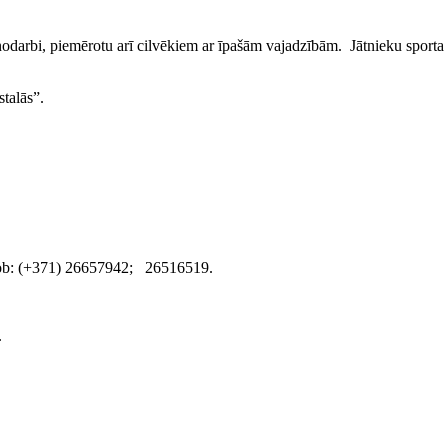
odarbi, piemērotu arī cilvēkiem ar īpašām vajadzībām. Jātnieku sporta
talās”.
mob: (+371) 26657942; 26516519.
.