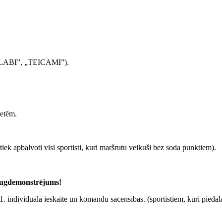
I LABI”, „TEICAMI”).
zetēm.
iek apbalvoti visi sportisti, kuri maršrutu veikuši bez soda punktiem).
raugdemonstrējums!
 individuālā ieskaite un komandu sacensības. (sportistiem, kuri piedalā