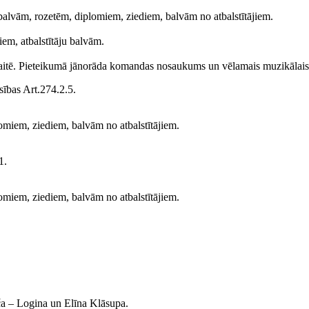
s balvām, rozetēm, diplomiem, ziediem, balvām no atbalstītājiem.
em, atbalstītāju balvām.
eskaitē. Pieteikumā jānorāda komandas nosaukums un vēlamais muzikālai
ības Art.274.2.5.
omiem, ziediem, balvām no atbalstītājiem.
1.
omiem, ziediem, balvām no atbalstītājiem.
ča – Logina un Elīna Klāsupa.