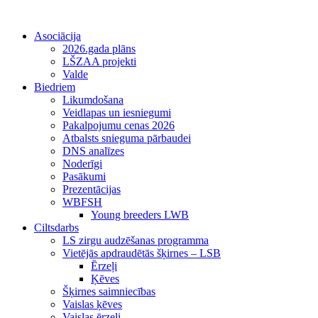
Asociācija
2026.gada plāns
LŠZAA projekti
Valde
Biedriem
Likumdošana
Veidlapas un iesniegumi
Pakalpojumu cenas 2026
Atbalsts snieguma pārbaudei
DNS analīzes
Noderīgi
Pasākumi
Prezentācijas
WBFSH
Young breeders LWB
Ciltsdarbs
LS zirgu audzēšanas programma
Vietējās apdraudētās šķirnes – LSB
Ērzeļi
Ķēves
Šķirnes saimniecības
Vaislas ķēves
Vaislas ērzeļi