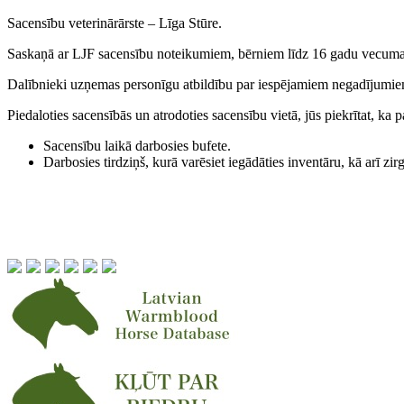
Sacensību veterinārārste – Līga Stūre.
Saskaņā ar LJF sacensību noteikumiem, bērniem līdz 16 gadu vecumam
Dalībnieki uzņemas personīgu atbildību par iespējamiem negadījumie
Piedaloties sacensībās un atrodoties sacensību vietā, jūs piekrītat, ka p
Sacensību laikā darbosies bufete.
Darbosies tirdziņš, kurā varēsiet iegādāties inventāru, kā arī zi