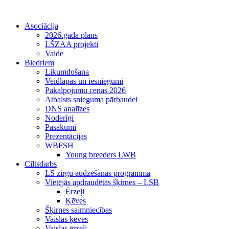
Asociācija
2026.gada plāns
LŠZAA projekti
Valde
Biedriem
Likumdošana
Veidlapas un iesniegumi
Pakalpojumu cenas 2026
Atbalsts snieguma pārbaudei
DNS analīzes
Noderīgi
Pasākumi
Prezentācijas
WBFSH
Young breeders LWB
Ciltsdarbs
LS zirgu audzēšanas programma
Vietējās apdraudētās šķirnes – LSB
Ērzeļi
Ķēves
Šķirnes saimniecības
Vaislas ķēves
Vaislas ērzeļi