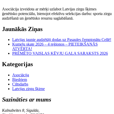
Asociācija izveidota ar mērķi uzlabot Latvijas zirgu šķirnes
ģenētisko potenciālu, īstenojot efektīvu selekcijas darbu: sporta zirgu
audzēšanā un ģenētisko resursu saglabāšanā.
Jaunākās Ziņas
Latvijas jaunie audzētāji dodas uz Pasaules čempionātu Cellē!
Kumeļu skate 2026 – 4 reģionos – PIETEIKŠANĀS
ATVĒRTA!
PRĒMĒTO VAISLAS ĶĒVJU GALA SARAKSTS 2026
Kategorijas
Asociācija
Biedriem
Ciltsdarbs
Latvijas zirgu šķirne
Sazināties ar mums
Kalnabeites 8, Sigulda,