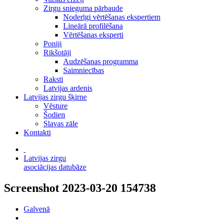
Zirgu snieguma pārbaude
Noderīgi vērtēšanas ekspertiem
Lineārā profilēšana
Vērtēšanas eksperti
Poniji
Rikšotāji
Audzēšanas programma
Saimniecības
Raksti
Latvijas ardenis
Latvijas zirgu šķirne
Vēsture
Šodien
Slavas zāle
Kontakti
Latvijas zirgu
asociācijas datubāze
Screenshot 2023-03-20 154738
Galvenā