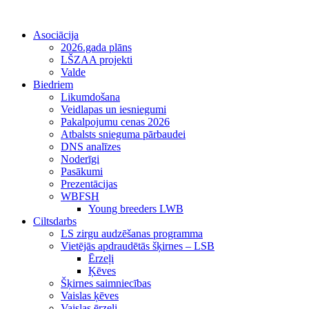
Asociācija
2026.gada plāns
LŠZAA projekti
Valde
Biedriem
Likumdošana
Veidlapas un iesniegumi
Pakalpojumu cenas 2026
Atbalsts snieguma pārbaudei
DNS analīzes
Noderīgi
Pasākumi
Prezentācijas
WBFSH
Young breeders LWB
Ciltsdarbs
LS zirgu audzēšanas programma
Vietējās apdraudētās šķirnes – LSB
Ērzeļi
Ķēves
Šķirnes saimniecības
Vaislas ķēves
Vaislas ērzeļi