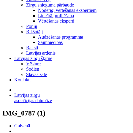
Zirgu snieguma pārbaude
Noderīgi vērtēšanas ekspertiem
Lineārā profilēšana
Vērtēšanas eksperti
Poniji
Rikšotāji
Audzēšanas programma
Saimniecības
Raksti
Latvijas ardenis
Latvijas zirgu šķirne
Vēsture
Šodien
Slavas zāle
Kontakti
Latvijas zirgu
asociācijas datubāze
IMG_0787 (1)
Galvenā