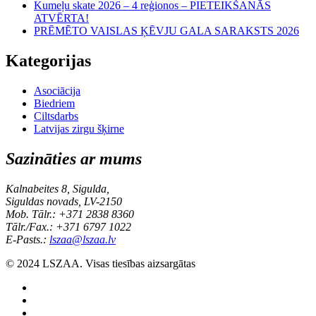
Kumeļu skate 2026 – 4 reģionos – PIETEIKŠANĀS
ATVĒRTA!
PRĒMĒTO VAISLAS ĶĒVJU GALA SARAKSTS 2026
Kategorijas
Asociācija
Biedriem
Ciltsdarbs
Latvijas zirgu šķirne
Sazināties ar mums
Kalnabeites 8, Sigulda,
Siguldas novads, LV-2150
Mob. Tālr.: +371 2838 8360
Tālr./Fax.: +371 6797 1022
E-Pasts.:
lszaa@lszaa.lv
© 2024 LSZAA. Visas tiesības aizsargātas