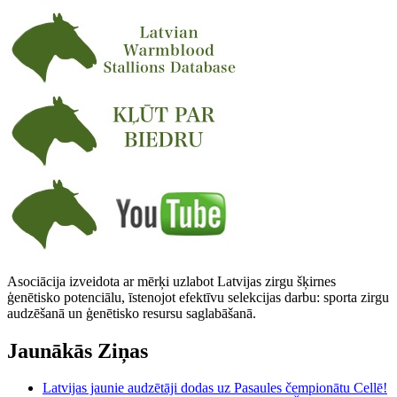
Asociācija izveidota ar mērķi uzlabot Latvijas zirgu šķirnes
ģenētisko potenciālu, īstenojot efektīvu selekcijas darbu: sporta zirgu
audzēšanā un ģenētisko resursu saglabāšanā.
Jaunākās Ziņas
Latvijas jaunie audzētāji dodas uz Pasaules čempionātu Cellē!