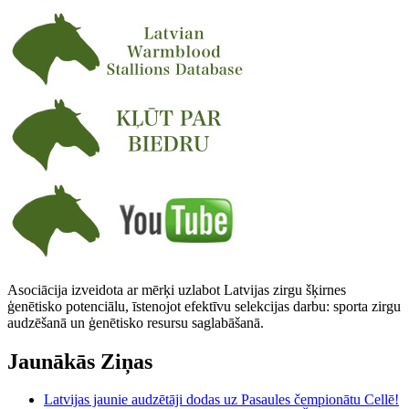
Asociācija izveidota ar mērķi uzlabot Latvijas zirgu šķirnes
ģenētisko potenciālu, īstenojot efektīvu selekcijas darbu: sporta zirgu
audzēšanā un ģenētisko resursu saglabāšanā.
Jaunākās Ziņas
Latvijas jaunie audzētāji dodas uz Pasaules čempionātu Cellē!