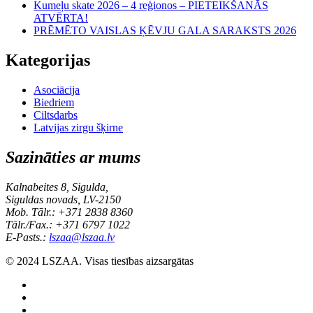
Kumeļu skate 2026 – 4 reģionos – PIETEIKŠANĀS
ATVĒRTA!
PRĒMĒTO VAISLAS ĶĒVJU GALA SARAKSTS 2026
Kategorijas
Asociācija
Biedriem
Ciltsdarbs
Latvijas zirgu šķirne
Sazināties ar mums
Kalnabeites 8, Sigulda,
Siguldas novads, LV-2150
Mob. Tālr.: +371 2838 8360
Tālr./Fax.: +371 6797 1022
E-Pasts.:
lszaa@lszaa.lv
© 2024 LSZAA. Visas tiesības aizsargātas