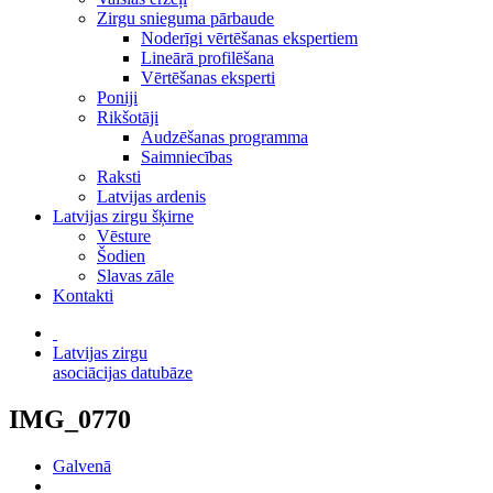
Zirgu snieguma pārbaude
Noderīgi vērtēšanas ekspertiem
Lineārā profilēšana
Vērtēšanas eksperti
Poniji
Rikšotāji
Audzēšanas programma
Saimniecības
Raksti
Latvijas ardenis
Latvijas zirgu šķirne
Vēsture
Šodien
Slavas zāle
Kontakti
Latvijas zirgu
asociācijas datubāze
IMG_0770
Galvenā