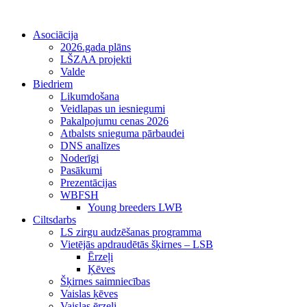
Asociācija
2026.gada plāns
LŠZAA projekti
Valde
Biedriem
Likumdošana
Veidlapas un iesniegumi
Pakalpojumu cenas 2026
Atbalsts snieguma pārbaudei
DNS analīzes
Noderīgi
Pasākumi
Prezentācijas
WBFSH
Young breeders LWB
Ciltsdarbs
LS zirgu audzēšanas programma
Vietējās apdraudētās šķirnes – LSB
Ērzeļi
Ķēves
Šķirnes saimniecības
Vaislas ķēves
Vaislas ērzeļi