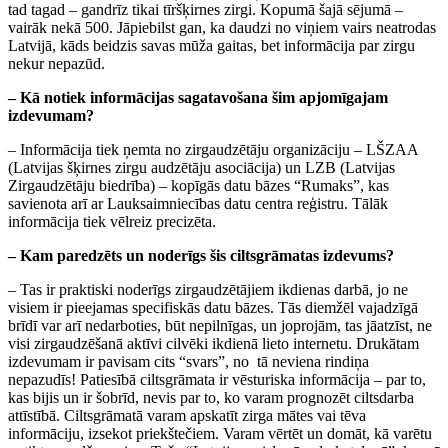
tad tagad – gandrīz tikai tīršķirnes zirgi. Kopumā šajā sējumā –
vairāk nekā 500. Jāpiebilst gan, ka daudzi no viņiem vairs neatrodas
Latvijā, kāds beidzis savas mūža gaitas, bet informācija par zirgu
nekur nepazūd.
– Kā notiek informācijas sagatavošana šim apjomīgajam
izdevumam?
– Informācija tiek ņemta no zirgaudzētāju organizāciju – LŠZAA
(Latvijas šķirnes zirgu audzētāju asociācija) un LZB (Latvijas
Zirgaudzētāju biedrība) – kopīgās datu bāzes “Rumaks”, kas
savienota arī ar Lauksaimniecības datu centra reģistru. Tālāk
informācija tiek vēlreiz precizēta.
– Kam paredzēts un noderīgs šis ciltsgrāmatas izdevums?
– Tas ir praktiski noderīgs zirgaudzētājiem ikdienas darbā, jo ne
visiem ir pieejamas specifiskās datu bāzes. Tās diemžēl vajadzīgā
brīdī var arī nedarboties, būt nepilnīgas, un joprojām, tas jāatzīst, ne
visi zirgaudzēšanā aktīvi cilvēki ikdienā lieto internetu. Drukātam
izdevumam ir pavisam cits “svars”, no tā neviena rindiņa
nepazudīs! Patiesībā ciltsgrāmata ir vēsturiska informācija – par to,
kas bijis un ir šobrīd, nevis par to, ko varam prognozēt ciltsdarba
attīstībā. Ciltsgrāmatā varam apskatīt zirga mātes vai tēva
informāciju, izsekot priekštečiem. Varam vērtēt un domāt, kā varētu