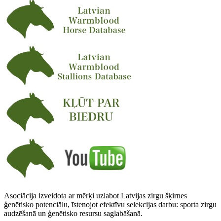
Asociācija izveidota ar mērķi uzlabot Latvijas zirgu šķirnes
ģenētisko potenciālu, īstenojot efektīvu selekcijas darbu: sporta zirgu
audzēšanā un ģenētisko resursu saglabāšanā.