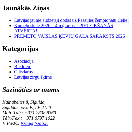
Jaunākās Ziņas
Latvijas jaunie audzētāji dodas uz Pasaules čempionātu Cellē!
Kumeļu skate 2026 – 4 reģionos – PIETEIKŠANĀS
ATVĒRTA!
PRĒMĒTO VAISLAS ĶĒVJU GALA SARAKSTS 2026
Kategorijas
Asociācija
Biedriem
Ciltsdarbs
Latvijas zirgu šķirne
Sazināties ar mums
Kalnabeites 8, Sigulda,
Siguldas novads, LV-2150
Mob. Tālr.: +371 2838 8360
Tālr./Fax.: +371 6797 1022
E-Pasts.:
lszaa@lszaa.lv