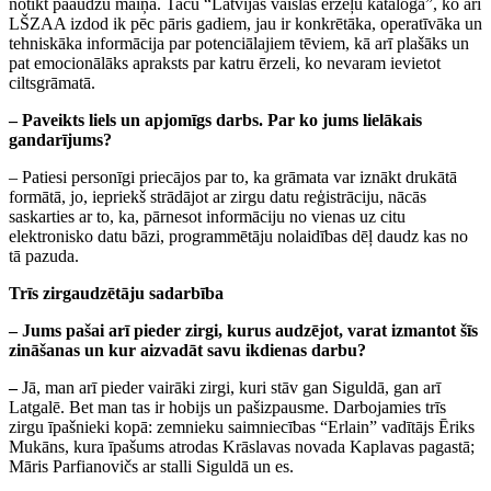
notikt paaudžu maiņa. Taču “Latvijas vaislas ērzeļu katalogā”, ko arī
LŠZAA izdod ik pēc pāris gadiem, jau ir konkrētāka, operatīvāka un
tehniskāka informācija par potenciālajiem tēviem, kā arī plašāks un
pat emocionālāks apraksts par katru ērzeli, ko nevaram ievietot
ciltsgrāmatā.
– Paveikts liels un apjomīgs darbs. Par ko jums lielākais
gandarījums?
– Patiesi personīgi priecājos par to, ka grāmata var iznākt drukātā
formātā, jo, iepriekš strādājot ar zirgu datu reģistrāciju, nācās
saskarties ar to, ka, pārnesot informāciju no vienas uz citu
elektronisko datu bāzi, programmētāju nolaidības dēļ daudz kas no
tā pazuda.
Trīs zirgaudzētāju sadarbība
– Jums pašai arī pieder zirgi, kurus audzējot, varat izmantot šīs
zināšanas un kur aizvadāt savu ikdienas darbu?
–
Jā, man arī pieder vairāki zirgi, kuri stāv gan Siguldā, gan arī
Latgalē. Bet man tas ir hobijs un pašizpausme. Darbojamies trīs
zirgu īpašnieki kopā: zemnieku saimniecības “Erlain” vadītājs Ēriks
Mukāns, kura īpašums atrodas Krāslavas novada Kaplavas pagastā;
Māris Parfianovičs ar stalli Siguldā un es.