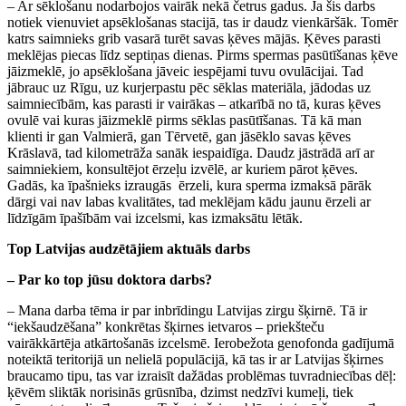
– Ar sēklošanu nodarbojos vairāk nekā četrus gadus. Ja šis darbs
notiek vienuviet apsēklošanas stacijā, tas ir daudz vienkāršāk. Tomēr
katrs saimnieks grib vasarā turēt savas ķēves mājās. Ķēves parasti
meklējas piecas līdz septiņas dienas. Pirms spermas pasūtīšanas ķēve
jāizmeklē, jo apsēklošana jāveic iespējami tuvu ovulācijai. Tad
jābrauc uz Rīgu, uz kurjerpastu pēc sēklas materiāla, jādodas uz
saimniecībām, kas parasti ir vairākas – atkarībā no tā, kuras ķēves
ovulē vai kuras jāizmeklē pirms sēklas pasūtīšanas. Tā kā man
klienti ir gan Valmierā, gan Tērvetē, gan jāsēklo savas ķēves
Krāslavā, tad kilometrāža sanāk iespaidīga. Daudz jāstrādā arī ar
saimniekiem, konsultējot ērzeļu izvēlē, ar kuriem pārot ķēves.
Gadās, ka īpašnieks izraugās ērzeli, kura sperma izmaksā pārāk
dārgi vai nav labas kvalitātes, tad meklējam kādu jaunu ērzeli ar
līdzīgām īpašībām vai izcelsmi, kas izmaksātu lētāk.
Top Latvijas audzētājiem aktuāls darbs
– Par ko top jūsu doktora darbs?
– Mana darba tēma ir par inbrīdingu Latvijas zirgu šķirnē. Tā ir
“iekšaudzēšana” konkrētas šķirnes ietvaros – priekšteču
vairākkārtēja atkārtošanās izcelsmē. Ierobežota genofonda gadījumā
noteiktā teritorijā un nelielā populācijā, kā tas ir ar Latvijas šķirnes
braucamo tipu, tas var izraisīt dažādas problēmas tuvradniecības dēļ:
ķēvēm sliktāk norisinās grūsnība, dzimst nedzīvi kumeļi, tiek