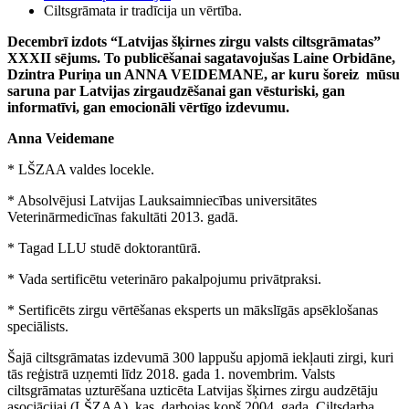
Ciltsgrāmata ir tradīcija un vērtība.
Decembrī izdots “Latvijas šķirnes zirgu valsts ciltsgrāmatas”
XXXII sējums. To publicēšanai sagatavojušas Laine Orbidāne,
Dzintra Puriņa un ANNA VEIDEMANE, ar kuru šoreiz mūsu
saruna par Latvijas zirgaudzēšanai gan vēsturiski, gan
informatīvi, gan emocionāli vērtīgo izdevumu.
Anna Veidemane
* LŠZAA valdes locekle.
* Absolvējusi Latvijas Lauksaimniecības universitātes
Veterinārmedicīnas fakultāti 2013. gadā.
* Tagad LLU studē doktorantūrā.
* Vada sertificētu veterināro pakalpojumu privātpraksi.
* Sertificēts zirgu vērtēšanas eksperts un mākslīgās apsēklošanas
speciālists.
Šajā ciltsgrāmatas izdevumā 300 lappušu apjomā iekļauti zirgi, kuri
tās reģistrā uzņemti līdz 2018. gada 1. novembrim. Valsts
ciltsgrāmatas uzturēšana uzticēta Latvijas šķirnes zirgu audzētāju
asociācijai (LŠZAA), kas darbojas kopš 2004. gada. Ciltsdarba