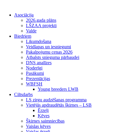
Asociācija
2026.gada plāns
LŠZAA projekti
Valde
Biedriem
Likumdošana
Veidlapas un iesniegumi
Pakalpojumu cenas 2026
Atbalsts snieguma pārbaudei
DNS analīzes
Noderīgi
Pasākumi
Prezentācijas
WBFSH
Young breeders LWB
Ciltsdarbs
LS zirgu audzēšanas programma
Vietējās apdraudētās šķirnes – LSB
Ērzeļi
Ķēves
Šķirnes saimniecības
Vaislas ķēves
Vaislas ērzeļi