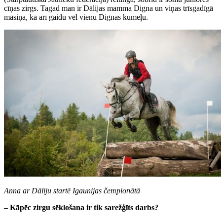
cīņas zirgs. Tagad man ir Dālijas mamma Digna un viņas trīsgadīgā
māsiņa, kā arī gaidu vēl vienu Dignas kumeļu.
Anna ar Dāliju startē Igaunijas čempionātā
– Kāpēc zirgu sēklošana ir tik sarežģīts darbs?