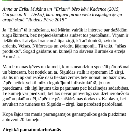
Anna ar Ēriku Mukānu un “Erlain” bēro ķēvi Kadence (2015,
Carpaccio II – Disko), kura ieguva pirmo vietu trīsgadīgo ķēvju
grupā skatē “Rudens Pērle 2018”
Ja “Erlain” tā ir ražošana, tad Mārim vairāk ir interese par dažādām
zirgu šķirnēm, bez nepieciešamības audzēt tos pārdošanai. Viņam ir
lielākoties Latvijas braucamā tipa zirgi, kā arī donieši, zviedru
ardenis, Velsas, Ņūforestas un zviedru jājamponiji. Tā teikt, “nišas
produkts”. Šogad gaidāms arī kumeļš no slavenā Burtnieku ērzeļa
Aromāta.
Man ir manas ķēves un kumeļi, kurus neaudzinu speciāli pārdošanai
un biznesam, bet notiek arī tā. Siguldas stallī ir apmēram 15 zirgi,
stallis un apkārt esošie daži hektāri zemes tiek nomāti no baznīcas,
tāpēc netiek veikti milzu ieguldījumi infrastruktūrā, jo nav
paredzams, cik ilgi līgums tiks pagarināts pēc līdzšinējās sadarbības.
Te kumeļi var piedzimt, bet tos nevar pilnvērtīgi izaudzēt ierobežoto
ganību platību dēļ, tāpēc tie pēc atšķiršanas dodas uz Kaplavu, bet
savukārt no turienes uz Siguldu – zirgi, kas paredzēti pārdošanai.
Kopā šajos trīs manis pārraugāmajos ganāmpulkos gadā piedzimst
aptuveni 20 kumeļu.
Zirgi kā pamatnodarbošanās