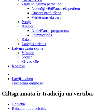
Zirgu snieguma pārbaude
Noderīgi vērtēšanas ekspertiem
Lineārā profilēšana
Vērtēšanas eksperti
Poniji
Rikšotāji
Audzēšanas programma
Saimniecības
Raksti
Latvijas ardenis
Latvijas zirgu šķirne
Vēsture
Šodien
Slavas zāle
Kontakti
Latvijas zirgu
asociācijas datubāze
Ciltsgrāmata ir tradīcija un vērtība.
Galvenā
Raksti un publikācijas