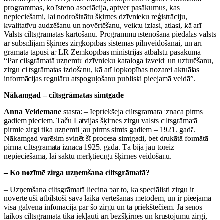
programmas, ko īsteno asociācija, aptver pasākumus, kas
nepieciešami, lai nodrošinātu šķirnes dzīvnieku reģistrāciju,
kvalitatīvu audzēšanu un novērtēšanu, veiktu izlasi, atlasi, kā arī
Valsts ciltsgrāmatas kārtošanu. Programmu īstenošanā piedalās valsts
ar subsīdijām šķirnes zirgkopības sistēmas pilnveidošanai, un arī
grāmata tapusi ar LR Zemkopības ministrijas atbalstu pasākumā
“Par cilsgrāmatā uzņemtu dzīvnieku kataloga izveidi un uzturēšanu,
zirgu ciltsgrāmatas izdošanu, kā arī lopkopības nozarei aktuālas
informācijas regulāru atspoguļošanu publiski pieejamā veidā”.
Nākamgad – ciltsgrāmatas simtgade
Anna Veidemane
stāsta: – Iepriekšējā ciltsgrāmata iznāca pirms
gadiem pieciem. Taču Latvijas šķirnes zirgu valsts ciltsgrāmatā
pirmie zirgi tika uzņemti jau pirms simts gadiem – 1921. gadā.
Nākamgad varēsim svinēt šī procesa simtgadi, bet drukātā formātā
pirmā ciltsgrāmata iznāca 1925. gadā. Tā bija jau toreiz
nepieciešama, lai sāktu mērķtiecīgu šķirnes veidošanu.
– Ko nozīmē zirga uzņemšana ciltsgrāmatā?
– Uzņemšana ciltsgrāmatā liecina par to, ka speciālisti zirgu ir
novērtējuši atbilstoši sava laika vērtēšanas metodēm, un ir pieejama
visa galvenā infomācija par šo zirgu un tā priekštečiem. Ja senos
laikos ciltsgrāmatā tika iekļauti arī bezšķirnes un krustojumu zirgi,