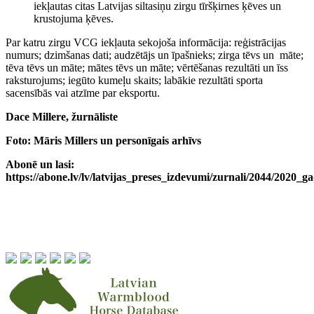
iekļautas citas Latvijas siltasiņu zirgu tīršķirnes ķēves un
krustojuma ķēves.
Par katru zirgu VCG iekļauta sekojoša informācija: reģistrācijas
numurs; dzimšanas dati; audzētājs un īpašnieks; zirga tēvs un māte;
tēva tēvs un māte; mātes tēvs un māte; vērtēšanas rezultāti un īss
raksturojums; iegūto kumeļu skaits; labākie rezultāti sporta
sacensībās vai atzīme par eksportu.
Dace Millere, žurnāliste
Foto: Māris Millers un personīgais arhīvs
Abonē un lasi:
https://abone.lv/lv/latvijas_preses_izdevumi/zurnali/2044/2020_ga