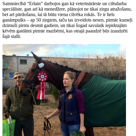
Saimniecībā “Erlain” darbojos gan kā veterinārārste un ciltsdarba
speciāliste, gan arī kā menedžere, plānojot ne tikai zirgu atražošanu,
bet arī pārdošanu, lai tā būtu viena cilvēka rokās. Te ir liels
ganāmpulks – ap 50 zirgiem, taču tas izveidots nesen, pirmie kumeļi
dzimuši pirms desmit gadiem, un tikai šogad savulaik iepirktajām
ķēvēm gaidāmi pirmie mazbērni, kas otrajā paaudzē būs izaudzēti
šajā stallī.