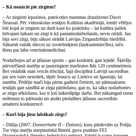
– Kā nonācāt pie zirgiem?
– Ar zirgiem iepazinos, pateicoties mammas draudzenei Dacei
Štrausai. Pēc vidusskolas iestājos Kultūras akadēmijā, tomēr vēlējos
būt kopā ar zirgiem un darīt kaut ko praktisku – lai kultūra paliek
brīvajam laikam un zirgi ir kā pamatnodarbošanās, nevis otrādi. Jau
bija savi zirgi, biju sākusi strādāt Latvijas Zirgaudzētāju biedrībā.
Sākumā vairāk sliecos uz zootehniķiem (lauksaimniecību), taču
lēmu par labu veterinārmedicīnai.
Nodarbojos arī ar jāšanas sportu – gan konkūrā, gan iejādē. Šķēršļu
pārvarēšanā startēju ar jaunzirgiem maršrutos līdz 120 centimetriem.
Bet vislabāk man veicās trīscīņā, šajā disciplīnā Latvijā sacensības
jau sen vairs nenotiek, tāpēc braucu uz Lietuvu un Igauniju, lai
startētu. Pēdējie mači bija pirms gadiem četriem, un pārtraukums
iestājās gan saistībā ar zirga pārdošanu, gan to, ka sāku nodarboties
ar zirgu sēklošanu, kas ir ļoti laikietilpīgs darbs. Bet nākamgad esmu
nolēmusi to pārtraukt un atsākt piedalīties jāšanas sacensībās
amatieru konkurencē.
– Kurš bija jūsu labākais zirgs?
– Dālija (2007,
Donnerbube II – Daions
), kuru pārdevām uz Poliju.
Tur viņa starēja starptautiskā līmenī, guva punktus FEI
(Starptautiskā Jātnieku federācija) reitingā, šobrīd ir somu juniores