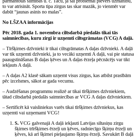
pārmantotas slimības u. c. Taču, ja šai problēmai pievērš uzmanību,
to var atrisināt. Sporta tipa zirgus tas skar mazāk, jo vienmēr var
dabūt “jaunas asinis no malas”.
No LŠZAA informācijas
Pēc 2018. gada 1. novembra ciltsdarbā piedalās tikai tās
saimniecības, kuru zirgi ir uzņemti ciltsgrāmatas (VCG) A daļā.
– Tīršķirnes dzīvnieki ir tikai ciltsgrāmatas A daļas dzīvnieki. A daļā
var tik uzņemti dzīvnieki, ja to vecāki uzņemti A daļā, vai pie statusa
paaugstināšanas B daļas ķēves un A daļas ērzeļa pēcnācējs var tikt
iekļauts A daļā.
– A daļas A2 klasē sākam uzņemt visus zirgus, kas atbilst prasībām
pēc izcelsmes, sākot ar gada vecumu.
– Audzēšanas programmu realizē ar tikai tīršķirnes dzīvniekiem,
tātad ciltsdarbā piedalās saimniecības ar VCG A daļas dzīvniekiem.
– Sertificēt kā vaisliniekus varēs tikai tīršķirnes dzīvniekus, kas
uzņemti vai uzņemami VCG!
S.
VCG galvenajā A daļā iekļauti Latvijas siltasiņu zirgu
šķirnes trīršķirnes ērzeļi un ķēves, radniecīgo šķirņu ērzeļi un
ķēves, kā arī šķirnei pieļaujamo šķirņu ērzeļi. Savukārt B daļā