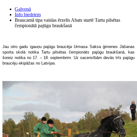
Galvenā
Info biedriem
Braucamā tipa vaislas ērzelis Abats startē Tartu pilsētas
čempionātā pajūgu braukšanā
Jau otro gadu igauņu pajūgu braucēja Urmasa Saksa ģimenes Jāšanas
sporta skolā notika Tartu pilsētas čempionāts pajūgu braukšanā, kas
šoreiz notika no 17. – 18. septembrim. Uz sacensībām devās trīs pajūgu
braucēju ekipāžas no Latvijas.