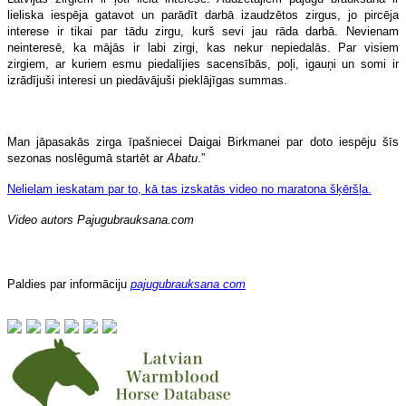
lieliska iespēja gatavot un parādīt darbā izaudzētos zirgus, jo pircēja
interese ir tikai par tādu zirgu, kurš sevi jau rāda darbā. Nevienam
neinteresē, ka mājās ir labi zirgi, kas nekur nepiedalās. Par visiem
zirgiem, ar kuriem esmu piedalījies sacensībās, poļi, igauņi un somi ir
izrādījuši interesi un piedāvājuši pieklājīgas summas.
Man jāpasakās zirga īpašniecei Daigai Birkmanei par doto iespēju šīs
sezonas noslēgumā startēt ar
Abatu
.”
Nelielam ieskatam par to, kā tas izskatās video no maratona šķēršļa.
Video autors Pajugubrauksana.com
Paldies par informāciju
pajugubrauksana com