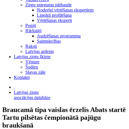
Zirgu snieguma pārbaude
Noderīgi vērtēšanas ekspertiem
Lineārā profilēšana
Vērtēšanas eksperti
Poniji
Rikšotāji
Audzēšanas programma
Saimniecības
Raksti
Latvijas ardenis
Latvijas zirgu šķirne
Vēsture
Šodien
Slavas zāle
Kontakti
Latvijas zirgu
asociācijas datubāze
Braucamā tipa vaislas ērzelis Abats startē
Tartu pilsētas čempionātā pajūgu
braukšanā