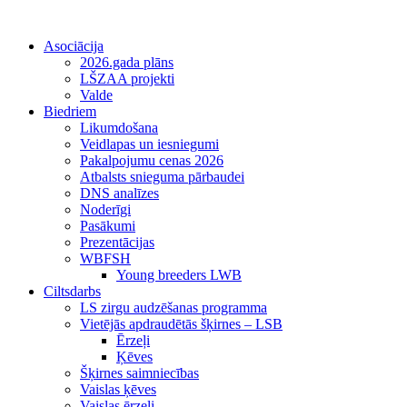
Asociācija
2026.gada plāns
LŠZAA projekti
Valde
Biedriem
Likumdošana
Veidlapas un iesniegumi
Pakalpojumu cenas 2026
Atbalsts snieguma pārbaudei
DNS analīzes
Noderīgi
Pasākumi
Prezentācijas
WBFSH
Young breeders LWB
Ciltsdarbs
LS zirgu audzēšanas programma
Vietējās apdraudētās šķirnes – LSB
Ērzeļi
Ķēves
Šķirnes saimniecības
Vaislas ķēves
Vaislas ērzeļi