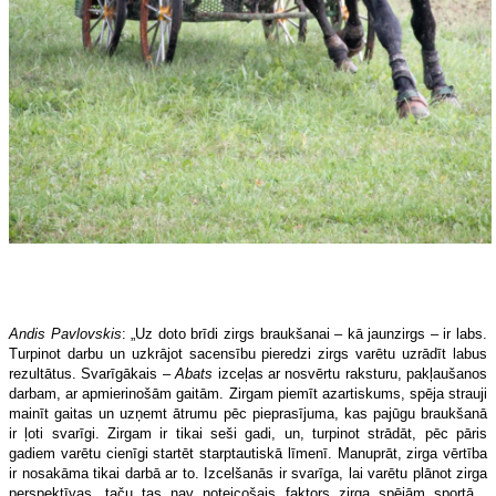
Andis Pavlovskis
: „Uz doto brīdi zirgs braukšanai – kā jaunzirgs – ir labs.
Turpinot darbu un uzkrājot sacensību pieredzi zirgs varētu uzrādīt labus
rezultātus. Svarīgākais –
Abats
izceļas ar nosvērtu raksturu, pakļaušanos
darbam, ar apmierinošām gaitām. Zirgam piemīt azartiskums, spēja strauji
mainīt gaitas un uzņemt ātrumu pēc pieprasījuma, kas pajūgu braukšanā
ir ļoti svarīgi. Zirgam ir tikai seši gadi, un, turpinot strādāt, pēc pāris
gadiem varētu cienīgi startēt starptautiskā līmenī. Manuprāt, zirga vērtība
ir nosakāma tikai darbā ar to. Izcelšanās ir svarīga, lai varētu plānot zirga
perspektīvas, taču tas nav noteicošais faktors zirga spējām sportā .