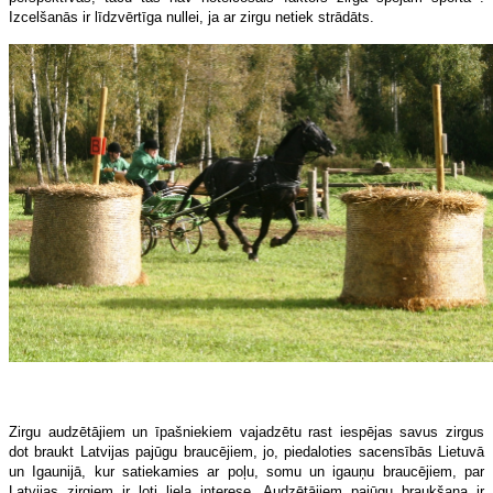
Izcelšanās ir līdzvērtīga nullei, ja ar zirgu netiek strādāts.
Zirgu audzētājiem un īpašniekiem vajadzētu rast iespējas savus zirgus
dot braukt Latvijas pajūgu braucējiem, jo, piedaloties sacensībās Lietuvā
un Igaunijā, kur satiekamies ar poļu, somu un igauņu braucējiem, par
Latvijas zirgiem ir ļoti liela interese. Audzētājiem pajūgu braukšana ir