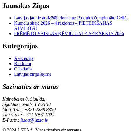
Jaunākās Ziņas
Latvijas jaunie audzētāji dodas uz Pasaules čempionātu Cellē!
Kumeļu skate 2026 – 4 reģionos – PIETEIKŠANĀS
ATVĒRTA!
PRĒMĒTO VAISLAS ĶĒVJU GALA SARAKSTS 2026
Kategorijas
Asociācija
Biedriem
Ciltsdarbs
Latvijas zirgu šķirne
Sazināties ar mums
Kalnabeites 8, Sigulda,
Siguldas novads, LV-2150
Mob. Tālr.: +371 2838 8360
Tālr./Fax.: +371 6797 1022
E-Pasts.:
lszaa@lszaa.lv
© 2024 LSZAA. Visas tiesības aizsargātas