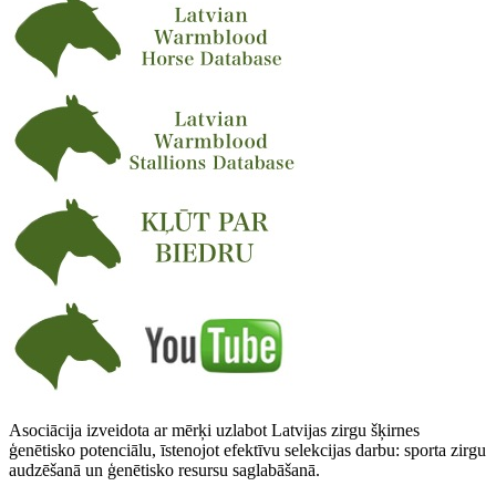
Asociācija izveidota ar mērķi uzlabot Latvijas zirgu šķirnes
ģenētisko potenciālu, īstenojot efektīvu selekcijas darbu: sporta zirgu
audzēšanā un ģenētisko resursu saglabāšanā.