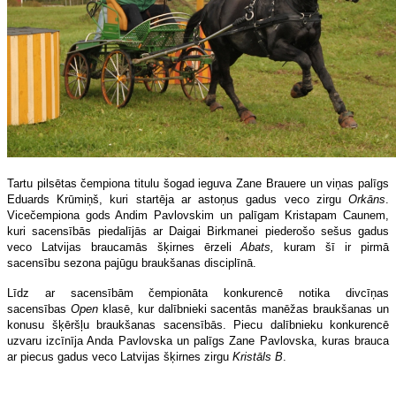
Tartu pilsētas čempiona titulu šogad ieguva Zane Brauere un viņas palīgs
Eduards Krūmiņš, kuri startēja ar astoņus gadus veco zirgu
Orkāns
.
Vicečempiona gods Andim Pavlovskim un palīgam Kristapam Caunem,
kuri sacensībās piedalījās ar Daigai Birkmanei piederošo sešus gadus
veco Latvijas braucamās šķirnes ērzeli
Abats,
kuram šī ir pirmā
sacensību sezona pajūgu braukšanas disciplīnā.
Līdz ar sacensībām čempionāta konkurencē notika divcīņas
sacensības
Open
klasē, kur dalībnieki sacentās manēžas braukšanas un
konusu šķēršļu braukšanas sacensībās. Piecu dalībnieku konkurencē
uzvaru izcīnīja Anda Pavlovska un palīgs Zane Pavlovska, kuras brauca
ar piecus gadus veco Latvijas šķirnes zirgu
Kristāls B
.