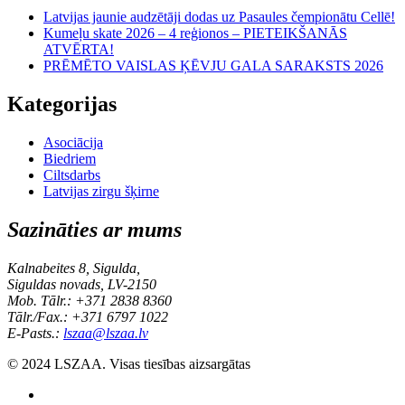
Latvijas jaunie audzētāji dodas uz Pasaules čempionātu Cellē!
Kumeļu skate 2026 – 4 reģionos – PIETEIKŠANĀS
ATVĒRTA!
PRĒMĒTO VAISLAS ĶĒVJU GALA SARAKSTS 2026
Kategorijas
Asociācija
Biedriem
Ciltsdarbs
Latvijas zirgu šķirne
Sazināties ar mums
Kalnabeites 8, Sigulda,
Siguldas novads, LV-2150
Mob. Tālr.: +371 2838 8360
Tālr./Fax.: +371 6797 1022
E-Pasts.:
lszaa@lszaa.lv
© 2024 LSZAA. Visas tiesības aizsargātas