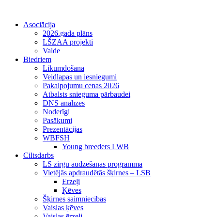
Asociācija
2026.gada plāns
LŠZAA projekti
Valde
Biedriem
Likumdošana
Veidlapas un iesniegumi
Pakalpojumu cenas 2026
Atbalsts snieguma pārbaudei
DNS analīzes
Noderīgi
Pasākumi
Prezentācijas
WBFSH
Young breeders LWB
Ciltsdarbs
LS zirgu audzēšanas programma
Vietējās apdraudētās šķirnes – LSB
Ērzeļi
Ķēves
Šķirnes saimniecības
Vaislas ķēves
Vaislas ērzeļi