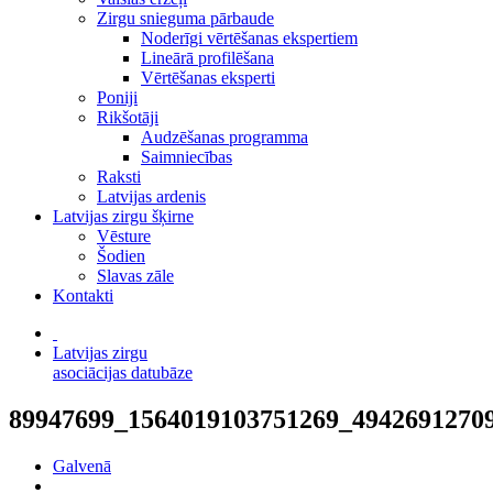
Zirgu snieguma pārbaude
Noderīgi vērtēšanas ekspertiem
Lineārā profilēšana
Vērtēšanas eksperti
Poniji
Rikšotāji
Audzēšanas programma
Saimniecības
Raksti
Latvijas ardenis
Latvijas zirgu šķirne
Vēsture
Šodien
Slavas zāle
Kontakti
Latvijas zirgu
asociācijas datubāze
89947699_1564019103751269_4942691270
Galvenā