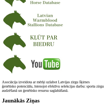
Asociācija izveidota ar mērķi uzlabot Latvijas zirgu šķirnes
ģenētisko potenciālu, īstenojot efektīvu selekcijas darbu: sporta zirgu
audzēšanā un ģenētisko resursu saglabāšanā.
Jaunākās Ziņas