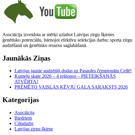
Asociācija izveidota ar mērķi uzlabot Latvijas zirgu šķirnes
ģenētisko potenciālu, īstenojot efektīvu selekcijas darbu: sporta zirgu
audzēšanā un ģenētisko resursu saglabāšanā.
Jaunākās Ziņas
Latvijas jaunie audzētāji dodas uz Pasaules čempionātu Cellē!
Kumeļu skate 2026 – 4 reģionos – PIETEIKŠANĀS
ATVĒRTA!
PRĒMĒTO VAISLAS ĶĒVJU GALA SARAKSTS 2026
Kategorijas
Asociācija
Biedriem
Ciltsdarbs
Latvijas zirgu šķirne