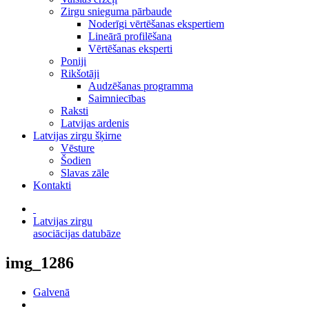
Zirgu snieguma pārbaude
Noderīgi vērtēšanas ekspertiem
Lineārā profilēšana
Vērtēšanas eksperti
Poniji
Rikšotāji
Audzēšanas programma
Saimniecības
Raksti
Latvijas ardenis
Latvijas zirgu šķirne
Vēsture
Šodien
Slavas zāle
Kontakti
Latvijas zirgu
asociācijas datubāze
img_1286
Galvenā