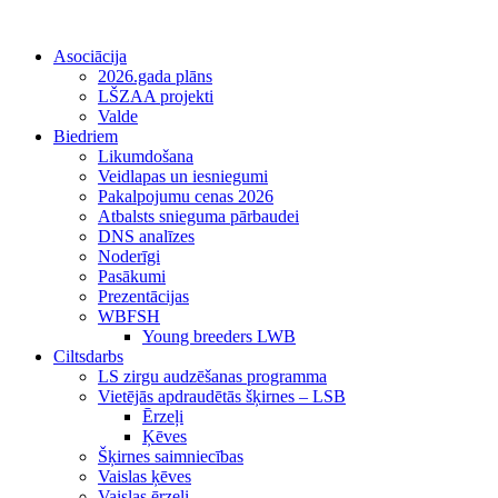
Asociācija
2026.gada plāns
LŠZAA projekti
Valde
Biedriem
Likumdošana
Veidlapas un iesniegumi
Pakalpojumu cenas 2026
Atbalsts snieguma pārbaudei
DNS analīzes
Noderīgi
Pasākumi
Prezentācijas
WBFSH
Young breeders LWB
Ciltsdarbs
LS zirgu audzēšanas programma
Vietējās apdraudētās šķirnes – LSB
Ērzeļi
Ķēves
Šķirnes saimniecības
Vaislas ķēves
Vaislas ērzeļi