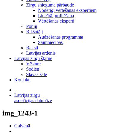
Zirgu snieguma pārbaude
Noderīgi vērtēšanas ekspertiem
Lineārā profilēšana
Vērtēšanas eksperti
Poniji
Rikšotāji
Audzēšanas programma
Saimniecības
Raksti
Latvijas ardenis
Latvijas zirgu šķirne
Vēsture
Šodien
Slavas zāle
Kontakti
Latvijas zirgu
asociācijas datubāze
img_1243-1
Galvenā