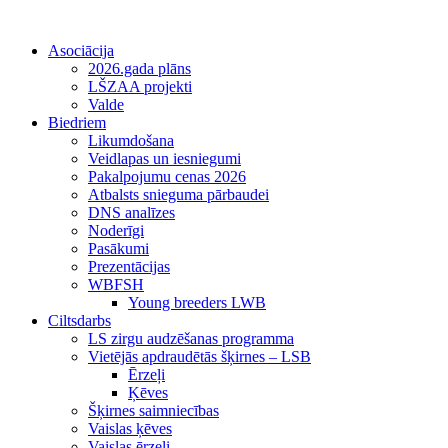
Asociācija
2026.gada plāns
LŠZAA projekti
Valde
Biedriem
Likumdošana
Veidlapas un iesniegumi
Pakalpojumu cenas 2026
Atbalsts snieguma pārbaudei
DNS analīzes
Noderīgi
Pasākumi
Prezentācijas
WBFSH
Young breeders LWB
Ciltsdarbs
LS zirgu audzēšanas programma
Vietējās apdraudētās šķirnes – LSB
Ērzeļi
Ķēves
Šķirnes saimniecības
Vaislas ķēves
Vaislas ērzeļi