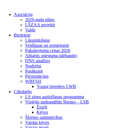
Asociācija
2026.gada plāns
LŠZAA projekti
Valde
Biedriem
Likumdošana
Veidlapas un iesniegumi
Pakalpojumu cenas 2026
Atbalsts snieguma pārbaudei
DNS analīzes
Noderīgi
Pasākumi
Prezentācijas
WBFSH
Young breeders LWB
Ciltsdarbs
LS zirgu audzēšanas programma
Vietējās apdraudētās šķirnes – LSB
Ērzeļi
Ķēves
Šķirnes saimniecības
Vaislas ķēves
Vaislas ērzeļi