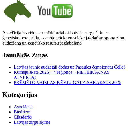
Asociācija izveidota ar mērķi uzlabot Latvijas zirgu šķirnes
ģenētisko potenciālu, īstenojot efektīvu selekcijas darbu: sporta zirgu
audzēšanā un ģenētisko resursu saglabāšanā.
Jaunākās Ziņas
Latvijas jaunie audzētāji dodas uz Pasaules čempionātu Cellē!
Kumeļu skate 2026 – 4 reģionos – PIETEIKŠANĀS
ATVĒRTA!
PRĒMĒTO VAISLAS ĶĒVJU GALA SARAKSTS 2026
Kategorijas
Asociācija
Biedriem
Ciltsdarbs
Latvijas zirgu šķirne