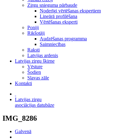
Zirgu snieguma pārbaude
Noderīgi vērtēšanas ekspertiem
Lineārā profilēšana
Vērtēšanas eksperti
Poniji
Rikšotāji
Audzēšanas programma
Saimniecības
Raksti
Latvijas ardenis
Latvijas zirgu šķirne
Vēsture
Šodien
Slavas zāle
Kontakti
Latvijas zirgu
asociācijas datubāze
IMG_8286
Galvenā