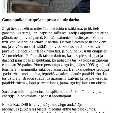
Ganāmpulka aprūpēšana prasa daudz darba
Zirgi tiek audzēti ar mīlestību, bet kāda ir iztikšana, jo tik liels
ganāmpulks ir regulāri jāaprūpē, taču realizācijas apjomus nevar ne
plānot, ne aptuveni paredzēt. Taču saimnieki nesūrojas: “Varam
izdzīvot. Šeit daudz lētāka ir barība. Darbus veicam pašu spēkiem,
un, ja cilvēks no sirds strādā, tad viss izdodas un daudz ko var
paveikt. Te noteikti ir labāk nekā tad, ja būtu palikusi un cīnījusies
Vecumniekos. Patīkamāk taču ir darīt to, kas tev pie sirds, pat ja
dažbrīd jāsastopas ar grūtībām, ko apliecina tas, ka kopā ar zirgiem
esmu jau 36 gadus. Pirmo personīgu zirgu iegādājos 1995. gadā, tad
lēnā garā ganāmpulks saka paplašināties. Bet tikai pēdējos septiņus
gadus zirgi sevi atpelna, iepriekš vajadzēja daudz papilddarbu, lai
tos uzturētu. Braucu strādāt uz ārzemēm, Latvijā ķēros pie visādām
papilddarbiem – lopu pārvadāšanas, jaunzirgu iejāšanas un citiem.”
Saruna ar Elladu apliecina, ka spēks ir darbā, ko mīli, un viņas
enerģija un paveiktais ir patiesi apbrīnojami.
Ellada Kazašvili ir Latvijas šķirnes zirgu audzētāju
asociācijas (LŠZAA) biedrs, piedalās aktīvi tās pasākumos,