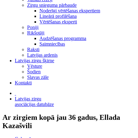
Zirgu snieguma pārbaude
Noderīgi vērtēšanas ekspertiem
Lineārā profilēšana
Vērtēšanas eksperti
Poniji
Rikšotāji
Audzēšanas programma
Saimniecības
Raksti
Latvijas ardenis
Latvijas zirgu šķirne
Vēsture
Šodien
Slavas zāle
Kontakti
Latvijas zirgu
asociācijas datubāze
Ar zirgiem kopā jau 36 gadus, Ellada
Kazašvili