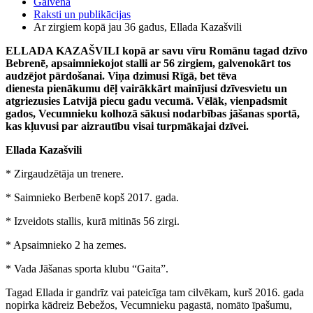
Galvenā
Raksti un publikācijas
Ar zirgiem kopā jau 36 gadus, Ellada Kazašvili
ELLADA KAZAŠVILI kopā ar savu vīru Romānu tagad dzīvo
Bebrenē, apsaimniekojot stalli ar 56 zirgiem, galvenokārt tos
audzējot pārdošanai. Viņa dzimusi Rīgā, bet tēva
dienesta pienākumu dēļ vairākkārt mainījusi dzīvesvietu un
atgriezusies Latvijā piecu gadu vecumā. Vēlāk, vienpadsmit
gados, Vecumnieku kolhozā sākusi nodarbības jāšanas sportā,
kas kļuvusi par aizrautību visai turpmākajai dzīvei.
Ellada Kazašvili
* Zirgaudzētāja un trenere.
* Saimnieko Berbenē kopš 2017. gada.
* Izveidots stallis, kurā mitinās 56 zirgi.
* Apsaimnieko 2 ha zemes.
* Vada Jāšanas sporta klubu “Gaita”.
Tagad Ellada ir gandrīz vai pateicīga tam cilvēkam, kurš 2016. gada
nopirka kādreiz Bebežos, Vecumnieku pagastā, nomāto īpašumu,