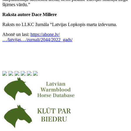
šķirnes vārdu.”
Raksta autore Dace Millere
Raksts no LLKC žurnāla “Latvijas Lopkopis marta izdevuma.
Abonē un lasi:
https://abone.lv/
…/latvijas…/zurnali/2044/2022_gads/