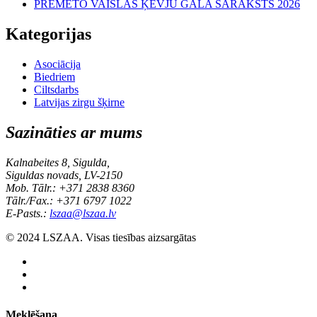
PRĒMĒTO VAISLAS ĶĒVJU GALA SARAKSTS 2026
Kategorijas
Asociācija
Biedriem
Ciltsdarbs
Latvijas zirgu šķirne
Sazināties ar mums
Kalnabeites 8, Sigulda,
Siguldas novads, LV-2150
Mob. Tālr.: +371 2838 8360
Tālr./Fax.: +371 6797 1022
E-Pasts.:
lszaa@lszaa.lv
© 2024 LSZAA. Visas tiesības aizsargātas
Meklēšana