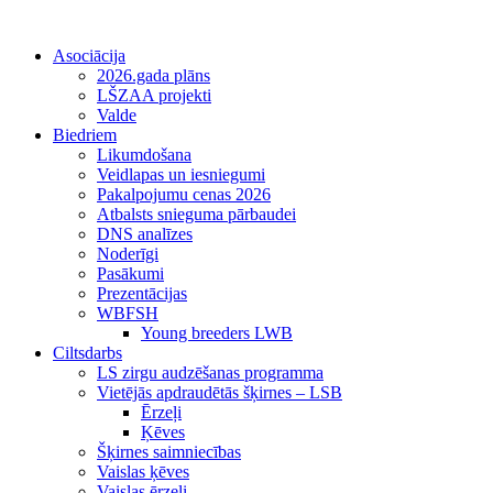
Asociācija
2026.gada plāns
LŠZAA projekti
Valde
Biedriem
Likumdošana
Veidlapas un iesniegumi
Pakalpojumu cenas 2026
Atbalsts snieguma pārbaudei
DNS analīzes
Noderīgi
Pasākumi
Prezentācijas
WBFSH
Young breeders LWB
Ciltsdarbs
LS zirgu audzēšanas programma
Vietējās apdraudētās šķirnes – LSB
Ērzeļi
Ķēves
Šķirnes saimniecības
Vaislas ķēves
Vaislas ērzeļi