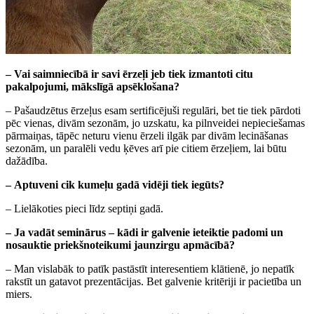
– Vai saimniecībā ir savi ērzeļi jeb tiek izmantoti citu
pakalpojumi, mākslīgā apsēklošana?
– Pašaudzētus ērzeļus esam sertificējuši regulāri, bet tie tiek pārdoti
pēc vienas, divām sezonām, jo uzskatu, ka pilnveidei nepieciešamas
pārmaiņas, tāpēc neturu vienu ērzeli ilgāk par divām lecināšanas
sezonām, un paralēli vedu ķēves arī pie citiem ērzeļiem, lai būtu
dažādība.
– Aptuveni cik kumeļu gadā vidēji tiek iegūts?
– Lielākoties pieci līdz septiņi gadā.
– Ja vadāt seminārus – kādi ir galvenie ieteiktie padomi un
nosauktie priekšnoteikumi jaunzirgu apmācībā?
– Man vislabāk to patīk pastāstīt interesentiem klātienē, jo nepatīk
rakstīt un gatavot prezentācijas. Bet galvenie kritēriji ir pacietība un
miers.