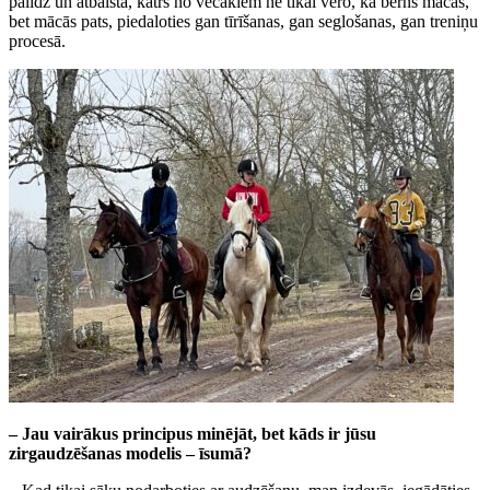
palīdz un atbalsta, katrs no vecākiem ne tikai vēro, kā bērns mācās,
bet mācās pats, piedaloties gan tīrīšanas, gan seglošanas, gan treniņu
procesā.
– Jau vairākus principus minējāt, bet kāds ir jūsu
zirgaudzēšanas modelis – īsumā?