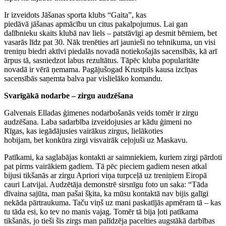
Ir izveidots Jāšanas sporta klubs “Gaita”, kas
piedāvā jāšanas apmācību un citus pakalpojumus. Lai gan
dalībnieku skaits klubā nav liels – patstāvīgi ap desmit bērniem, bet
vasarās līdz pat 30. Nāk trenēties arī jaunieši no tehnikuma, un visi
treniņu biedri aktīvi piedalās novadā notiekošajās sacensībās, kā arī
ārpus tā, sasniedzot labus rezultātus. Tāpēc kluba popularitāte
novadā ir vērā ņemama. Pagājušogad Krustpils kausa izcīņas
sacensībās saņemta balva par vislielāko komandu.
Svarīgākā nodarbe – zirgu audzēšana
Galvenais Elladas ģimenes nodarbošanās veids tomēr ir zirgu
audzēšana. Laba sadarbība izveidojusies ar kādu ģimeni no
Rīgas, kas iegādājusies vairākus zirgus, lielākoties
hobijam, bet konkūra zirgi visvairāk ceļojuši uz Maskavu.
Patīkami, ka saglabājas kontakti ar saimniekiem, kuriem zirgi pārdoti
pat pirms vairākiem gadiem. Tā pēc pieciem gadiem nesen atkal
bijusi tikšanās ar zirgu Apriori viņa turpceļā uz treniņiem Eiropā
cauri Latvijai. Audzētāja demonstrē sirsnīgu foto un saka: “Tāda
dīvaina sajūta, man pašai šķita, ka mūsu kontaktā nav bijis galīgi
nekāda pārtraukuma. Taču viņš uz mani paskatījās apmēram tā – kas
tu tāda esi, ko tev no manis vajag. Tomēr tā bija ļoti patīkama
tikšanās, jo tieši šis zirgs man palīdzēja pacelties augstākā darbības