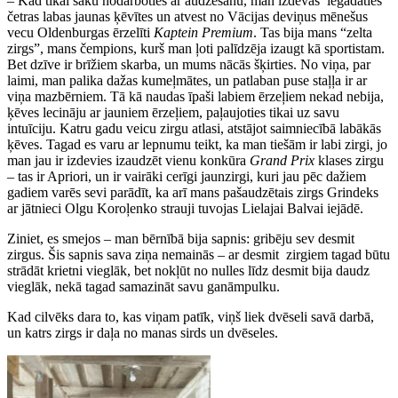
– Kad tikai sāku nodarboties ar audzēšanu, man izdevās iegādāties
četras labas jaunas ķēvītes un atvest no Vācijas deviņus mēnešus
vecu Oldenburgas ērzelīti
Kaptein Premium
. Tas bija mans “zelta
zirgs”, mans čempions, kurš man ļoti palīdzēja izaugt kā sportistam.
Bet dzīve ir brīžiem skarba, un mums nācās šķirties. No viņa, par
laimi, man palika dažas kumeļmātes, un patlaban puse staļļa ir ar
viņa mazbērniem. Tā kā naudas īpaši labiem ērzeļiem nekad nebija,
ķēves lecināju ar jauniem ērzeļiem, paļaujoties tikai uz savu
intuīciju. Katru gadu veicu zirgu atlasi, atstājot saimniecībā labākās
ķēves. Tagad es varu ar lepnumu teikt, ka man tiešām ir labi zirgi, jo
man jau ir izdevies izaudzēt vienu konkūra
Grand Prix
klases zirgu
– tas ir Apriori, un ir vairāki cerīgi jaunzirgi, kuri jau pēc dažiem
gadiem varēs sevi parādīt, ka arī mans pašaudzētais zirgs Grindeks
ar jātnieci Olgu Koroļenko strauji tuvojas Lielajai Balvai iejādē.
Ziniet, es smejos – man bērnībā bija sapnis: gribēju sev desmit
zirgus. Šis sapnis sava ziņa nemainās – ar desmit zirgiem tagad būtu
strādāt krietni vieglāk, bet nokļūt no nulles līdz desmit bija daudz
vieglāk, nekā tagad samazināt savu ganāmpulku.
Kad cilvēks dara to, kas viņam patīk, viņš liek dvēseli savā darbā,
un katrs zirgs ir daļa no manas sirds un dvēseles.