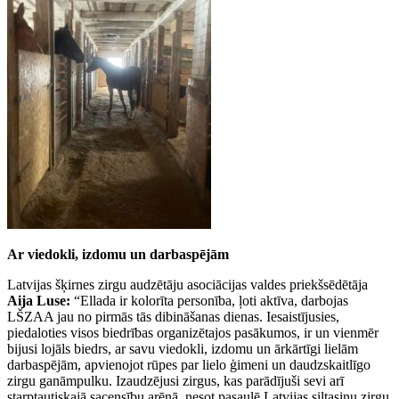
Ar viedokli, izdomu un darbaspējām
Latvijas šķirnes zirgu audzētāju asociācijas valdes priekšsēdētāja
Aija Luse:
“Ellada ir kolorīta personība, ļoti aktīva, darbojas
LŠZAA jau no pirmās tās dibināšanas dienas. Iesaistījusies,
piedaloties visos biedrības organizētajos pasākumos, ir un vienmēr
bijusi lojāls biedrs, ar savu viedokli, izdomu un ārkārtīgi lielām
darbaspējām, apvienojot rūpes par lielo ģimeni un daudzskaitlīgo
zirgu ganāmpulku. Izaudzējusi zirgus, kas parādījuši sevi arī
starptautiskajā sacensību arēnā, nesot pasaulē Latvijas siltasiņu zirgu