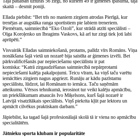
Tajā patlaban uzturas 56 zirgi, no kuriem 49 ir ģimenes īpašumā, tajā
skaitā – desmit poniji.
Ellada piebilst: “Bet trīs no maniem zirgiem atrodas Pierīgā, kur
trenējas ar augstāka ranga sportistiem pie labiem treneriem.
Piemēram, saimniecībā “Eko Ozoli”, kur strādā atzīti speciālisti –
Olga Koroļenko un Ibragims Vaskovs, kā arī tur zirgi tiek ļoti labi
aprūpēti.”
Visvairāk Elladas saimniekošanā, protams, palīdz vīrs Romāns. Viņa
nonākšana šajā vietā un nozarē bija saistīta ar ģimenes izvēli. Bet
pārkvalificēšanās par nepieciešamu speciālistu ir pat
komiska: “Katrā zirgaudzēšanas saimniecībā nepārprotami
nepieciešami kalēja pakalpojumi. Teicu vīram, ka viņš taču varētu
iemācīties zirgiem nagus apgriezt. Runāju ar kādu pazīstamu
speciālistu, lūdzot, lai Romānam to iemāca. Taču saņēmām
atteikumu. Vērsos tehnikumā, ierosinot tur veikt kalēju apmācību,
un priekšlikumam atsaucās Ivo Miķelsons, kurš šajā nozarē ir
Latvijā visatzītākais speciālists. Viņš piekrita kļūt par lektoru un
apmācīt cilvēkus praktiskam darbam.”
Jāpiebilst, ka tagad šajā profesionālajā skolā tā ir viena no apmācību
specialitātēm.
Jātnieku sporta klubam ir popularitāte