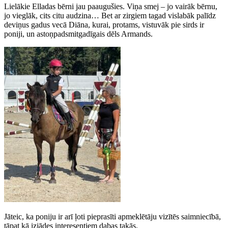
Lielākie Elladas bērni jau paaugušies. Viņa smej – jo vairāk bērnu,
jo vieglāk, cits citu audzina… Bet ar zirgiem tagad vislabāk palīdz
deviņus gadus vecā Diāna, kurai, protams, vistuvāk pie sirds ir
poniji, un astoņpadsmitgadīgais dēls Armands.
Jāteic, ka poniju ir arī ļoti pieprasīti apmeklētāju vizītēs saimniecībā,
tāpat kā izjādes interesentiem dabas takās.