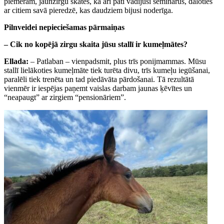
piemēram, jaunzirgu skatēs, kā arī pati vadījusi seminārus, daloties
ar citiem savā pieredzē, kas daudziem bijusi noderīga.
Pilnveidei nepieciešamas pārmaiņas
– Cik no kopējā zirgu skaita jūsu stallī ir kumeļmātes?
Ellada:
– Patlaban – vienpadsmit, plus trīs ponijmammas. Mūsu
stallī lielākoties kumeļmāte tiek turēta divu, trīs kumeļu iegūšanai,
paralēli tiek trenēta un tad piedāvāta pārdošanai. Tā rezultātā
vienmēr ir iespējas paņemt vaislas darbam jaunas ķēvītes un
“neapaugt” ar zirgiem “pensionāriem”.