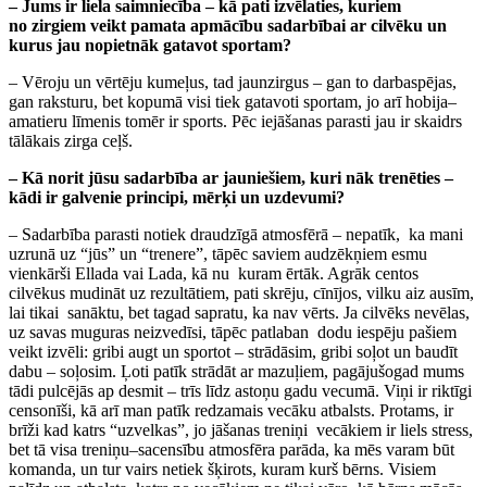
– Jums ir liela saimniecība – kā pati izvēlaties, kuriem
no zirgiem veikt pamata apmācību sadarbībai ar cilvēku un
kurus jau nopietnāk gatavot sportam?
– Vēroju un vērtēju kumeļus, tad jaunzirgus – gan to darbaspējas,
gan raksturu, bet kopumā visi tiek gatavoti sportam, jo arī hobija–
amatieru līmenis tomēr ir sports. Pēc iejāšanas parasti jau ir skaidrs
tālākais zirga ceļš.
– Kā norit jūsu sadarbība ar jauniešiem, kuri nāk trenēties –
kādi ir galvenie principi, mērķi un uzdevumi?
– Sadarbība parasti notiek draudzīgā atmosfērā – nepatīk, ka mani
uzrunā uz “jūs” un “trenere”, tāpēc saviem audzēkņiem esmu
vienkārši Ellada vai Lada, kā nu kuram ērtāk. Agrāk centos
cilvēkus mudināt uz rezultātiem, pati skrēju, cīnījos, vilku aiz ausīm,
lai tikai sanāktu, bet tagad sapratu, ka nav vērts. Ja cilvēks nevēlas,
uz savas muguras neizvedīsi, tāpēc patlaban dodu iespēju pašiem
veikt izvēli: gribi augt un sportot – strādāsim, gribi soļot un baudīt
dabu – soļosim. Ļoti patīk strādāt ar mazuļiem, pagājušogad mums
tādi pulcējās ap desmit – trīs līdz astoņu gadu vecumā. Viņi ir riktīgi
censonīši, kā arī man patīk redzamais vecāku atbalsts. Protams, ir
brīži kad katrs “uzvelkas”, jo jāšanas treniņi vecākiem ir liels stress,
bet tā visa treniņu–sacensību atmosfēra parāda, ka mēs varam būt
komanda, un tur vairs netiek šķirots, kuram kurš bērns. Visiem