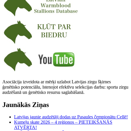
Asociācija izveidota ar mērķi uzlabot Latvijas zirgu šķirnes
ģenētisko potenciālu, īstenojot efektīvu selekcijas darbu: sporta zirgu
audzēšanā un ģenētisko resursu saglabāšanā.
Jaunākās Ziņas
Latvijas jaunie audzētāji dodas uz Pasaules čempionātu Cellē!
Kumeļu skate 2026 – 4 reģionos – PIETEIKŠANĀS
ATVĒRTA!