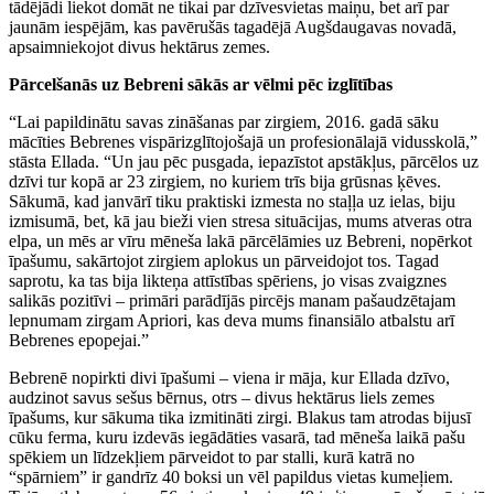
tādējādi liekot domāt ne tikai par dzīvesvietas maiņu, bet arī par
jaunām iespējām, kas pavērušās tagadējā Augšdaugavas novadā,
apsaimniekojot divus hektārus zemes.
Pārcelšanās uz Bebreni sākās ar vēlmi pēc izglītības
“Lai papildinātu savas zināšanas par zirgiem, 2016. gadā sāku
mācīties Bebrenes vispārizglītojošajā un profesionālajā vidusskolā,”
stāsta Ellada. “Un jau pēc pusgada, iepazīstot apstākļus, pārcēlos uz
dzīvi tur kopā ar 23 zirgiem, no kuriem trīs bija grūsnas ķēves.
Sākumā, kad janvārī tiku praktiski izmesta no staļļa uz ielas, biju
izmisumā, bet, kā jau bieži vien stresa situācijas, mums atveras otra
elpa, un mēs ar vīru mēneša lakā pārcēlāmies uz Bebreni, nopērkot
īpašumu, sakārtojot zirgiem aplokus un pārveidojot tos. Tagad
saprotu, ka tas bija likteņa attīstības spēriens, jo visas zvaigznes
salikās pozitīvi – primāri parādījās pircējs manam pašaudzētajam
lepnumam zirgam Apriori, kas deva mums finansiālo atbalstu arī
Bebrenes epopejai.”
Bebrenē nopirkti divi īpašumi – viena ir māja, kur Ellada dzīvo,
audzinot savus sešus bērnus, otrs – divus hektārus liels zemes
īpašums, kur sākuma tika izmitināti zirgi. Blakus tam atrodas bijusī
cūku ferma, kuru izdevās iegādāties vasarā, tad mēneša laikā pašu
spēkiem un līdzekļiem pārveidot to par stalli, kurā katrā no
“spārniem” ir gandrīz 40 boksi un vēl papildus vietas kumeļiem.