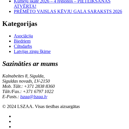
Kumeļu skate 2026 – 4 reģionos – PIETEIKŠANĀS
ATVĒRTA!
PRĒMĒTO VAISLAS ĶĒVJU GALA SARAKSTS 2026
Kategorijas
Asociācija
Biedriem
Ciltsdarbs
Latvijas zirgu šķirne
Sazināties ar mums
Kalnabeites 8, Sigulda,
Siguldas novads, LV-2150
Mob. Tālr.: +371 2838 8360
Tālr./Fax.: +371 6797 1022
E-Pasts.:
lszaa@lszaa.lv
© 2024 LSZAA. Visas tiesības aizsargātas