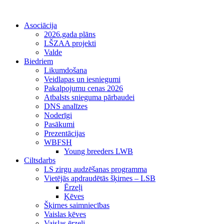
Asociācija
2026.gada plāns
LŠZAA projekti
Valde
Biedriem
Likumdošana
Veidlapas un iesniegumi
Pakalpojumu cenas 2026
Atbalsts snieguma pārbaudei
DNS analīzes
Noderīgi
Pasākumi
Prezentācijas
WBFSH
Young breeders LWB
Ciltsdarbs
LS zirgu audzēšanas programma
Vietējās apdraudētās šķirnes – LSB
Ērzeļi
Ķēves
Šķirnes saimniecības
Vaislas ķēves
Vaislas ērzeļi