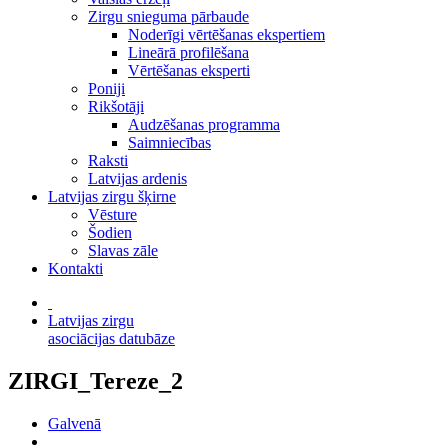
Zirgu snieguma pārbaude
Noderīgi vērtēšanas ekspertiem
Lineārā profilēšana
Vērtēšanas eksperti
Poniji
Rikšotāji
Audzēšanas programma
Saimniecības
Raksti
Latvijas ardenis
Latvijas zirgu šķirne
Vēsture
Šodien
Slavas zāle
Kontakti
Latvijas zirgu
asociācijas datubāze
ZIRGI_Tereze_2
Galvenā