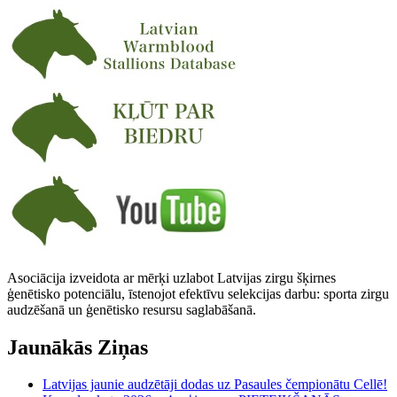
Asociācija izveidota ar mērķi uzlabot Latvijas zirgu šķirnes
ģenētisko potenciālu, īstenojot efektīvu selekcijas darbu: sporta zirgu
audzēšanā un ģenētisko resursu saglabāšanā.
Jaunākās Ziņas
Latvijas jaunie audzētāji dodas uz Pasaules čempionātu Cellē!