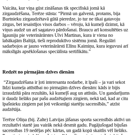
Vaicāta, kur viņa gūst zināšanas tik specifiskā jomā kā
zirgaudzēšana, Terēze stāsta: “Pirmā un galvenā, protams, bija
Burtnieku zirgaudzētavā gūtā pieredze, jo tur ne tikai gatavoju
zirgus, bet iesaistījos visos darbos – vēroju, kā kumeļi dzimst, kā
viņus audzē un arī sagatavo pārdošanai. Braucu arī konsultēties uz
Igauniju pie veterinārārstes Ulvi Martinas, kura ir viena no
labākajām Baltijā, tieši reproduktīvo sistēmu jomā. Regulāri
sadarbojos ar jauno veterinārārsti Elīnu Kaimiņu, kura ieguvusi arī
mākslīgās apsēklošanas speciālista sertifikātu.”
Redzēt no pirmajām dzīves dienām
“Zirgaudzēšana ir ļoti interesanta nodarbe, it īpaši – ja vari sekot
līdzi kumeļa attīstībai no pirmajām dzīves dienām: kāds ir bijis
izraudzītā pāra rezultāts, kā kumeļš aug un attīstās. Un gandarījums
ir daudz lielāks par pašu audzētajiem zirgiem, nekā tad, kad ar citu
īpašnieku zirgiem pat ļoti veiksmīgi startēju sacensībās,” atzīst
audzētāja.
Terēze Oliņa (bij. Zalte) Latvijas jāšanas sporta sacensībās aktīvi un
rezultatīvi startē jau vairāk nekā desmit gadu. Pagājušogad bijušas
sacensības 19 nedēļas pēc kārtas, un gadā kopā skaitlis vēl lielāks.