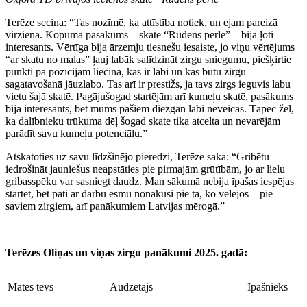
Terēze secina: “Tas nozīmē, ka attīstība notiek, un ejam pareizā
virzienā. Kopumā pasākums – skate “Rudens pērle” – bija ļoti
interesants. Vērtīga bija ārzemju tiesnešu iesaiste, jo viņu vērtējums
“ar skatu no malas” ļauj labāk salīdzināt zirgu sniegumu, piešķirtie
punkti pa pozīcijām liecina, kas ir labi un kas būtu zirgu
sagatavošanā jāuzlabo. Tas arī ir prestižs, ja tavs zirgs ieguvis labu
vietu šajā skatē. Pagājušogad startējām arī kumeļu skatē, pasākums
bija interesants, bet mums pašiem diezgan labi neveicās. Tāpēc žēl,
ka dalībnieku trūkuma dēļ šogad skate tika atcelta un nevarējām
parādīt savu kumeļu potenciālu.”
Atskatoties uz savu līdzšinējo pieredzi, Terēze saka: “Gribētu
iedrošināt jauniešus neapstāties pie pirmajām grūtībām, jo ar lielu
gribasspēku var sasniegt daudz. Man sākumā nebija īpašas iespējas
startēt, bet pati ar darbu esmu nonākusi pie tā, ko vēlējos – pie
saviem zirgiem, arī panākumiem Latvijas mērogā.”
Terēzes Oliņas un viņas zirgu
panākumi 2025. gadā:
Mātes tēvs
Audzētājs
Īpašnieks