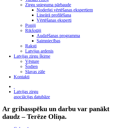
Zirgu snieguma pārbaude
Noderīgi vērtēšanas ekspertiem
Lineārā profilēšana
Vērtēšanas eksperti
Poniji
Rikšotāji
Audzēšanas programma
Saimniecības
Raksti
Latvijas ardenis
Latvijas zirgu šķirne
Vēsture
Šodien
Slavas zāle
Kontakti
Latvijas zirgu
asociācijas datubāze
Ar gribasspēku un darbu var panākt
daudz – Terēze Oliņa.