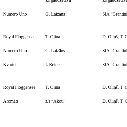
Zirgaudzētava”
Zirgaudzētav
Numero Uno
G. Laizāns
SIA “Grantin
Royal Floggensee
T. Oliņa
D. Oliņš, T. 
Numero Uno
G. Laizāns
SIA “Grantin
Kvartet
I. Reine
SIA “Grantin
Royal Floggensee
T. Oliņa
D. Oliņš, T. 
Aromāts
z/s “Akoti”
D. Oliņš, T. 