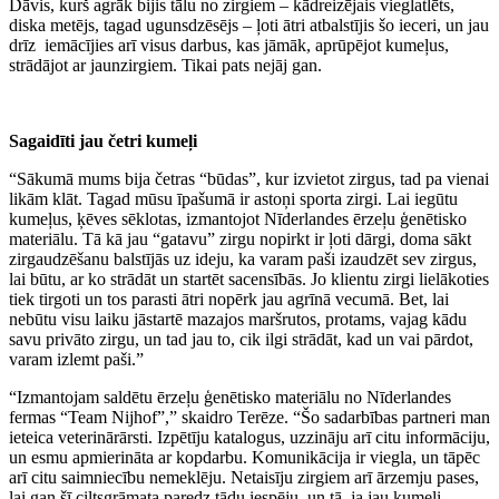
Dāvis, kurš agrāk bijis tālu no zirgiem – kādreizējais vieglatlēts,
diska metējs, tagad ugunsdzēsējs – ļoti ātri atbalstījis šo ieceri, un jau
drīz iemācījies arī visus darbus, kas jāmāk, aprūpējot kumeļus,
strādājot ar jaunzirgiem. Tikai pats nejāj gan.
Sagaidīti jau četri kumeļi
“Sākumā mums bija četras “būdas”, kur izvietot zirgus, tad pa vienai
likām klāt. Tagad mūsu īpašumā ir astoņi sporta zirgi. Lai iegūtu
kumeļus, ķēves sēklotas, izmantojot Nīderlandes ērzeļu ģenētisko
materiālu. Tā kā jau “gatavu” zirgu nopirkt ir ļoti dārgi, doma sākt
zirgaudzēšanu balstījās uz ideju, ka varam paši izaudzēt sev zirgus,
lai būtu, ar ko strādāt un startēt sacensībās. Jo klientu zirgi lielākoties
tiek tirgoti un tos parasti ātri nopērk jau agrīnā vecumā. Bet, lai
nebūtu visu laiku jāstartē mazajos maršrutos, protams, vajag kādu
savu privāto zirgu, un tad jau to, cik ilgi strādāt, kad un vai pārdot,
varam izlemt paši.”
“Izmantojam saldētu ērzeļu ģenētisko materiālu no Nīderlandes
fermas “Team Nijhof”,” skaidro Terēze. “Šo sadarbības partneri man
ieteica veterinārārsti. Izpētīju katalogus, uzzināju arī citu informāciju,
un esmu apmierināta ar kopdarbu. Komunikācija ir viegla, un tāpēc
arī citu saimniecību nemeklēju. Netaisīju zirgiem arī ārzemju pases,
lai gan šī ciltsgrāmata paredz tādu iespēju, un tā, ja jau kumeļi