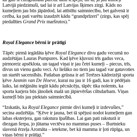
Latvijā piedzimuši, tad lai ir arī Latvijas šķirnes zirgi. Kāds no
kumeļiem jau būs jāpārdod, lai attīstītu saimniecību, bet galvenā ir
cerība, ka pati varētu izaudzēt kādu “grandprīzeri” (zirgs, kas spēj
piedalīties
Grand Prix
maršrutos).”
Royal Elegance
bērni ir prātīgi
Tāpēc pirmā iegādāta ķēve
Royal Elegance
divu gadu vecumā no
audzētājas Lauras Pumpures. Kad ķēve kļuvusi trīs gadus veca,
pirmoreiz apsēklota, un tagad viņai ir jau četri kumeļi – piecus, trīs,
divus un vienu gadu veci. Ar lielāko no tiem jau tagad var gatavoties
un startēt sacensībās. Patlaban grūsna ir arī Terēzes kādreizējā sporta
ķēve
Jasmin van De Hoeve
, kurai nu jau ir 16 gadi, kas ir pēdējais
laiks, lai mēģinātu iegūt kādu pēcnācēju, tāpēc tika nolemts, ka
sporta karjera būs jānoliek malā un jāpievēršas ciltsdarbam. Viņas
kumeļš būs jau piektais saimniecībā.
“Izskatās, ka
Royal Elegance
pirmie divi kumeļi ir izdevušies,”
secina audzētāja. “Ķēve ir jauna, bet tā spējusi nodot kumeļiem gan
labas eksterjera, gan rakstura īpašības. Lai gan pati raksturā ir
diezgan šerpa, jo jūtama vectēva no mammas puses – Burtnieku
slavenā ērzeļa Aromāta – ietekme, bet kā mamma ir ļoti rūpīga, un
viņas bērni ir prātīgi.”