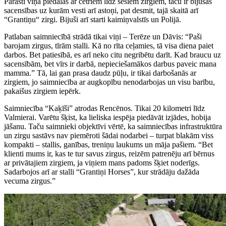
Parasti viņa piedalās ar četriem līdz sešiem zirgiem, taču ir bijušas
sacensības uz kurām vesti arī astoņi, pat desmit, tajā skaitā arī
“Grantiņu“ zirgi. Bijuši arī starti kaimiņvalstīs un Polijā.
Patlaban saimniecībā strādā tikai viņi – Terēze un Dāvis: “Paši
barojam zirgus, tīrām stalli. Kā no rīta ceļamies, tā visa diena paiet
darbos. Bet patiesībā, es arī neko citu negribētu darīt. Kad braucu uz
sacensībām, bet vīrs ir darbā, nepieciešamākos darbus paveic mana
mamma.” Tā, lai gan prasa daudz pūļu, ir tikai darbošanās ar
zirgiem, jo saimniecība ar augkopību nenodarbojas un visu barību,
pakaišus zirgiem iepērk.
Saimniecība “Kaķīši” atrodas Rencēnos. Tikai 20 kilometri līdz
Valmierai. Varētu šķist, ka lieliska iespēja piedāvāt izjādes, hobija
jāšanu. Taču saimnieki objektīvi vērtē, ka saimniecības infrastruktūra
un zirgu sastāvs nav piemēroti šādai nodarbei – turpat blakām viss
kompakti – stallis, ganības, treniņu laukums un māja pašiem. “Bet
klienti mums ir, kas te tur savus zirgus, reizēm patrenēju arī bērnus
ar privātajiem zirgiem, ja viņiem mans padoms šķiet noderīgs.
Sadarbojos arī ar stalli “Grantiņi Horses”, kur strādāju dažāda
vecuma zirgus.”