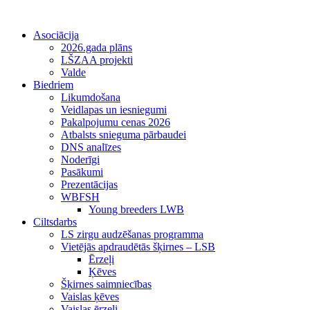
Asociācija
2026.gada plāns
LŠZAA projekti
Valde
Biedriem
Likumdošana
Veidlapas un iesniegumi
Pakalpojumu cenas 2026
Atbalsts snieguma pārbaudei
DNS analīzes
Noderīgi
Pasākumi
Prezentācijas
WBFSH
Young breeders LWB
Ciltsdarbs
LS zirgu audzēšanas programma
Vietējās apdraudētās šķirnes – LSB
Ērzeļi
Ķēves
Šķirnes saimniecības
Vaislas ķēves
Vaislas ērzeļi