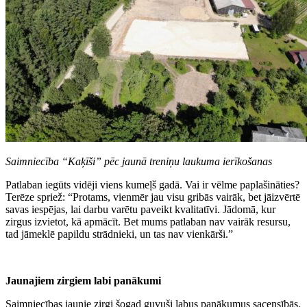
Saimniecība “Kaķīši” pēc jaunā treniņu laukuma ierīkošanas
Patlaban iegūts vidēji viens kumeļš gadā. Vai ir vēlme paplašināties?
Terēze spriež: “Protams, vienmēr jau visu gribās vairāk, bet jāizvērtē
savas iespējas, lai darbu varētu paveikt kvalitatīvi. Jādomā, kur
zirgus izvietot, kā apmācīt. Bet mums patlaban nav vairāk resursu,
tad jāmeklē papildu strādnieki, un tas nav vienkārši.”
Jaunajiem zirgiem labi panākumi
Saimniecības jaunie zirgi šogad guvuši labus panākumus sacensībās.