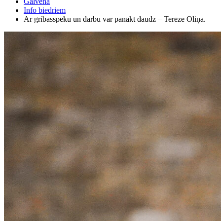
Galvenā
Info biedriem
Ar gribasspēku un darbu var panākt daudz – Terēze Oliņa.