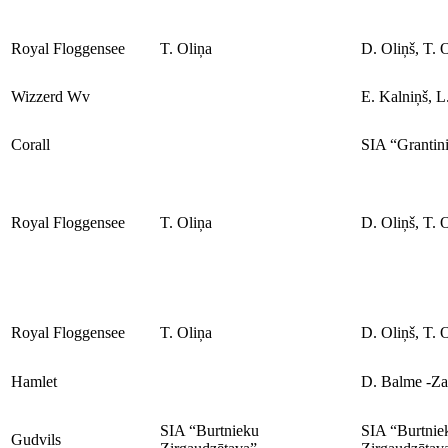
Royal Floggensee
T. Oliņa
D. Oliņš, T. 
Wizzerd Wv
E. Kalniņš, L
Corall
SIA “Grantin
Royal Floggensee
T. Oliņa
D. Oliņš, T. 
Royal Floggensee
T. Oliņa
D. Oliņš, T. 
Hamlet
D. Balme -Za
SIA “Burtnieku
SIA “Burtni
Gudvils