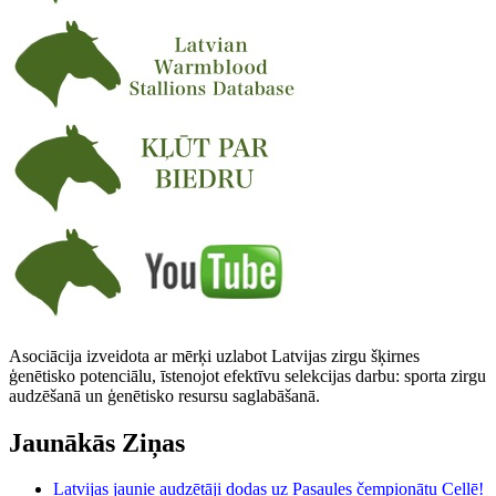
Asociācija izveidota ar mērķi uzlabot Latvijas zirgu šķirnes
ģenētisko potenciālu, īstenojot efektīvu selekcijas darbu: sporta zirgu
audzēšanā un ģenētisko resursu saglabāšanā.
Jaunākās Ziņas
Latvijas jaunie audzētāji dodas uz Pasaules čempionātu Cellē!