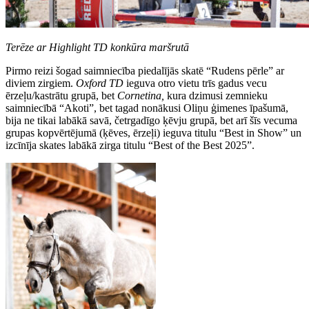
Terēze ar Highlight TD konkūra maršrutā
Pirmo reizi šogad saimniecība piedalījās skatē “Rudens pērle” ar
diviem zirgiem.
Oxford TD
ieguva otro vietu trīs gadus vecu
ērzeļu/kastrātu grupā, bet
Cornetina,
kura dzimusi zemnieku
saimniecībā “Akoti”, bet tagad nonākusi Oliņu ģimenes īpašumā,
bija ne tikai labākā savā, četrgadīgo ķēvju grupā, bet arī šīs vecuma
grupas kopvērtējumā (ķēves, ērzeļi) ieguva titulu “Best in Show” un
izcīnīja skates labākā zirga titulu “Best of the Best 2025”.