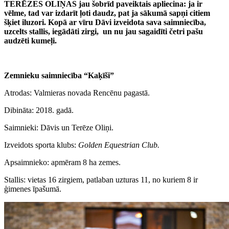
TERĒZES OLIŅAS jau šobrīd paveiktais apliecina: ja ir
vēlme, tad var izdarīt ļoti daudz, pat ja sākumā sapņi citiem
šķiet iluzori. Kopā ar vīru Dāvi izveidota sava saimniecība,
uzcelts stallis, iegādāti zirgi, un nu jau sagaidīti četri pašu
audzēti kumeļi.
Zemnieku saimniecība “Kaķīši”
Atrodas: Valmieras novada Rencēnu pagastā.
Dibināta: 2018. gadā.
Saimnieki: Dāvis un Terēze Oliņi.
Izveidots sporta klubs:
Golden Equestrian Club.
Apsaimnieko: apmēram 8 ha zemes.
Stallis: vietas 16 zirgiem, patlaban uzturas 11, no kuriem 8 ir
ģimenes īpašumā.