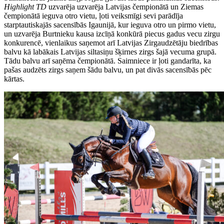
Highlight TD
uzvarēja uzvarēja Latvijas čempionātā un Ziemas
čempionātā ieguva otro vietu, ļoti veiksmīgi sevi parādīja
starptautiskajās sacensībās Igaunijā, kur ieguva otro un pirmo vietu,
un uzvarēja Burtnieku kausa izcīņā konkūrā piecus gadus vecu zirgu
konkurencē, vienlaikus saņemot arī Latvijas Zirgaudzētāju biedrības
balvu kā labākais Latvijas siltasiņu šķirnes zirgs šajā vecuma grupā.
Tādu balvu arī saņēma čempionātā. Saimniece ir ļoti gandarīta, ka
pašas audzēts zirgs saņem šādu balvu, un pat divās sacensībās pēc
kārtas.