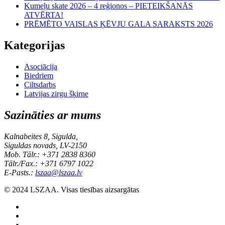
Kumeļu skate 2026 – 4 reģionos – PIETEIKŠANĀS
ATVĒRTA!
PRĒMĒTO VAISLAS ĶĒVJU GALA SARAKSTS 2026
Kategorijas
Asociācija
Biedriem
Ciltsdarbs
Latvijas zirgu šķirne
Sazināties ar mums
Kalnabeites 8, Sigulda,
Siguldas novads, LV-2150
Mob. Tālr.: +371 2838 8360
Tālr./Fax.: +371 6797 1022
E-Pasts.:
lszaa@lszaa.lv
© 2024 LSZAA. Visas tiesības aizsargātas