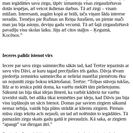
man iegādāties savu zirgu, tāpēc izmantoju visas zirgaudzētavas
dotās iespējas, arī veicot ikdienas darbus. Tā arī zirgi – visam
mūžam. Interesanti, augām kopā ar brāli, taču viņam šāda interese
neradās. Trenējos pie Rufinas un Reiņa Jurašiem, un pirmie mači
man jau bija astoņu, deviņu gadu vecumā. Tā arī šajā zirgaudzētavā
pavadīju visu skolas laiku. Jāju arī citos staļļos – Ķegumā,
Kocēnos.”
Ieceres palīdz īstenot vīrs
Iecere par savu zirgu saimniecību sākās tad, kad Terēze iepazinās ar
savu vīru Dāvi, ar kuru tagad precējušies trīs gadus. Dāvja tēvam
piederēja zemnieku saimniecība ar nelielai manēžai piemērotu ēku
un nojumīti zirgu boksu iekārtošanai. Terēze: “Telpas stāveja tukšas,
līdz ar to ienāca prātā doma, ka varētu meklēt tām pielietojumu.
Sākumā tas bija tikai idejas līmenī, ka varbūt kādreiz tur varētu
izveidot stalli, bet atlika tikai ieminēties par ideju, kad Dāvis jau bija
visu izplānojis un sācis īstenot. Domas par saviem zirgiem sākumā
nemaz nebija, vairāk bija plāns strādāt ar klientu zirgiem. Pirmais
mūsu zirgs iekrita acīs nejauši, un tad arī nolēmām to iegādāties. Tā
pamazām zirgu skaits gadu gaitā ir pieeaudzis. Kā saka, ar zirgiem
“apaugt” var diezgan ātri.”