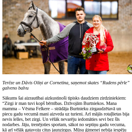
Terēze un Dāvis Oliņi ar Cornetina, saņemot skates “Rudens pērle”
galveno balvu
Sākums šai aizrautībai aizkustinoši tipisks daudziem zirdziniekiem:
“Zirgi ir man tuvi kopš bērnības. Dzīvojām Burtniekos. Mana
mamma – Vēsma Felkere – strādāja Burtnieku zirgaudzētavā un
piecu gadu vecumā mani aizveda uz turieni. Arī mājās rotaļlietas bija
nevis lelles, bet zirgi. Un vēlāk nevarēju iedomāties sevi bez šīs
nodarbes. Jāju, trenējoties sportam, sākot no septiņu gadu vecuma,
kā arī vēlāk gatavoju citus jaunzirgus. Mūsu ģimenei nebija iespēju