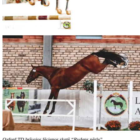
Oxford TD brīvajos lēcienos skatē “Rudens pērle”