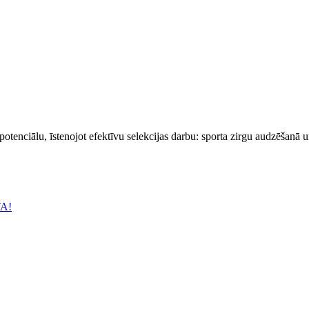
 potenciālu, īstenojot efektīvu selekcijas darbu: sporta zirgu audzēšanā 
TA!