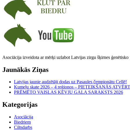
Asociācija izveidota ar mērķi uzlabot Latvijas zirgu šķirnes ģenētisko
Jaunākās Ziņas
Latvijas jaunie audzētāji dodas uz Pasaules čempionātu Cellē!
Kumeļu skate 2026 – 4 reģionos – PIETEIKŠANĀS ATVĒR
PRĒMĒTO VAISLAS ĶĒVJU GALA SARAKSTS 2026
Kategorijas
Asociācija
Biedriem
Ciltsdarbs