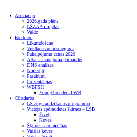
Asociācija
2026.gada plāns
LŠZAA projekti
Valde
Biedriem
Likumdošana
Veidlapas un iesniegumi
Pakalpojumu cenas 2026
Atbalsts snieguma pārbaudei
DNS analīzes
Noderīgi
Pasākumi
Prezentācijas
WBFSH
Young breeders LWB
Ciltsdarbs
LS zirgu audzēšanas programma
Vietējās apdraudētās šķirnes – LSB
Ērzeļi
Ķēves
Šķirnes saimniecības
Vaislas ķēves
Vaislas ērzeļi