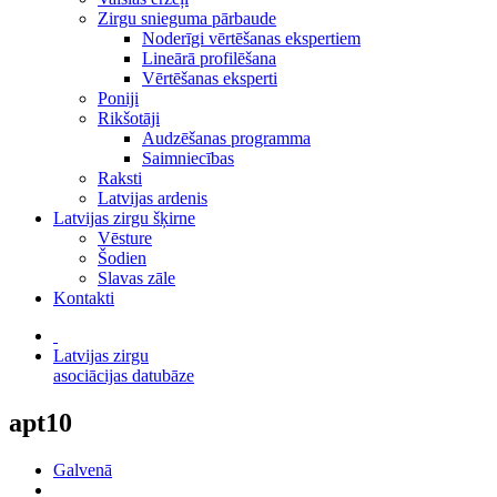
Zirgu snieguma pārbaude
Noderīgi vērtēšanas ekspertiem
Lineārā profilēšana
Vērtēšanas eksperti
Poniji
Rikšotāji
Audzēšanas programma
Saimniecības
Raksti
Latvijas ardenis
Latvijas zirgu šķirne
Vēsture
Šodien
Slavas zāle
Kontakti
Latvijas zirgu
asociācijas datubāze
apt10
Galvenā