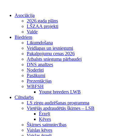
Asociācija
2026.gada plāns
LŠZAA projekti
Valde
Biedriem
Likumdošana
Veidlapas un iesniegumi
Pakalpojumu cenas 2026
Atbalsts snieguma pārbaudei
DNS analīzes
Noderīgi
Pasākumi
Prezentācijas
WBFSH
Young breeders LWB
Ciltsdarbs
LS zirgu audzēšanas programma
Vietējās apdraudētās šķirnes – LSB
Ērzeļi
Ķēves
Šķirnes saimniecības
Vaislas ķēves
Vaislas ērzeļi