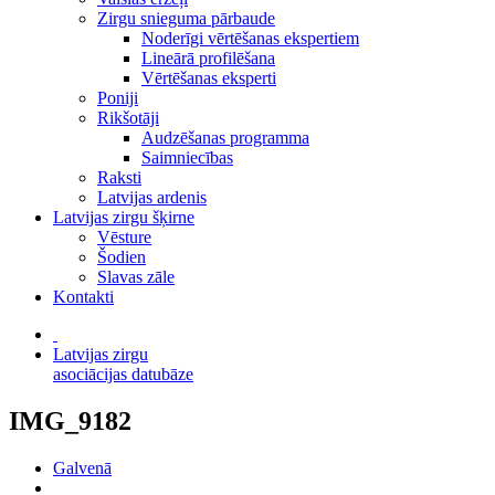
Zirgu snieguma pārbaude
Noderīgi vērtēšanas ekspertiem
Lineārā profilēšana
Vērtēšanas eksperti
Poniji
Rikšotāji
Audzēšanas programma
Saimniecības
Raksti
Latvijas ardenis
Latvijas zirgu šķirne
Vēsture
Šodien
Slavas zāle
Kontakti
Latvijas zirgu
asociācijas datubāze
IMG_9182
Galvenā