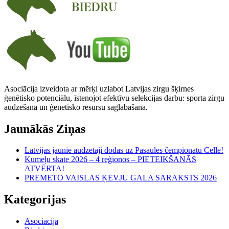
Asociācija izveidota ar mērķi uzlabot Latvijas zirgu šķirnes
ģenētisko potenciālu, īstenojot efektīvu selekcijas darbu: sporta zirgu
audzēšanā un ģenētisko resursu saglabāšanā.
Jaunākās Ziņas
Latvijas jaunie audzētāji dodas uz Pasaules čempionātu Cellē!
Kumeļu skate 2026 – 4 reģionos – PIETEIKŠANĀS
ATVĒRTA!
PRĒMĒTO VAISLAS ĶĒVJU GALA SARAKSTS 2026
Kategorijas
Asociācija