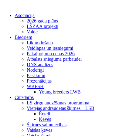
Asociācija
2026.gada plāns
LŠZAA projekti
Valde
Biedriem
Likumdošana
Veidlapas un iesniegumi
Pakalpojumu cenas 2026
Atbalsts snieguma pārbaudei
DNS analīzes
Noderīgi
Pasākumi
Prezentācijas
WBFSH
Young breeders LWB
Ciltsdarbs
LS zirgu audzēšanas programma
Vietējās apdraudētās šķirnes – LSB
Ērzeļi
Ķēves
Šķirnes saimniecības
Vaislas ķēves
Vaislas ērzeļi