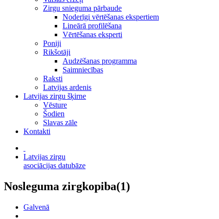
Zirgu snieguma pārbaude
Noderīgi vērtēšanas ekspertiem
Lineārā profilēšana
Vērtēšanas eksperti
Poniji
Rikšotāji
Audzēšanas programma
Saimniecības
Raksti
Latvijas ardenis
Latvijas zirgu šķirne
Vēsture
Šodien
Slavas zāle
Kontakti
Latvijas zirgu
asociācijas datubāze
Nosleguma zirgkopiba(1)
Galvenā