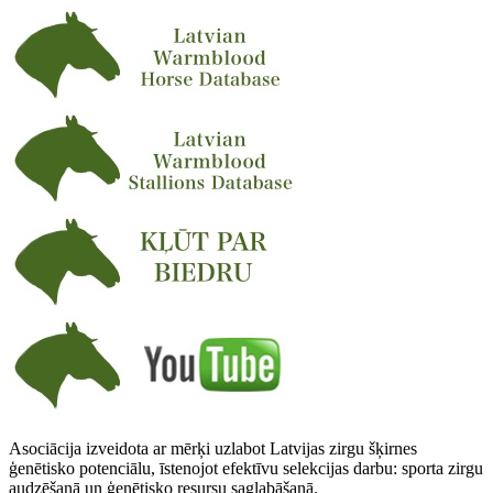
Asociācija izveidota ar mērķi uzlabot Latvijas zirgu šķirnes
ģenētisko potenciālu, īstenojot efektīvu selekcijas darbu: sporta zirgu
audzēšanā un ģenētisko resursu saglabāšanā.