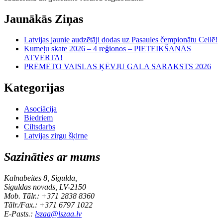
Jaunākās Ziņas
Latvijas jaunie audzētāji dodas uz Pasaules čempionātu Cellē!
Kumeļu skate 2026 – 4 reģionos – PIETEIKŠANĀS
ATVĒRTA!
PRĒMĒTO VAISLAS ĶĒVJU GALA SARAKSTS 2026
Kategorijas
Asociācija
Biedriem
Ciltsdarbs
Latvijas zirgu šķirne
Sazināties ar mums
Kalnabeites 8, Sigulda,
Siguldas novads, LV-2150
Mob. Tālr.: +371 2838 8360
Tālr./Fax.: +371 6797 1022
E-Pasts.:
lszaa@lszaa.lv