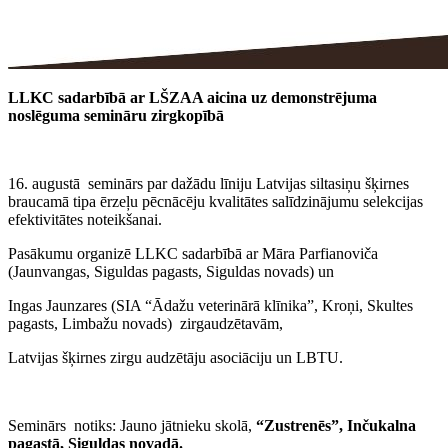
LLKC sadarbībā ar LŠZAA aicina uz demonstrējuma
noslēguma semināru zirgkopībā
16. augustā seminārs par
dažādu līniju Latvijas siltasiņu šķirnes
braucamā tipa ērzeļu pēcnācēju kvalitātes salīdzinājumu selekcijas
efektivitātes noteikšanai.
Pasākumu organizē
LLKC sadarbībā ar Māra Parfianoviča
(Jaunvangas, Siguldas pagasts, Siguldas novads) un
Ingas Jaunzares (SIA “Ādažu veterinārā klīnika”, Kroņi, Skultes
pagasts, Limbažu novads) zirgaudzētavām,
Latvijas šķirnes zirgu audzētāju asociāciju un LBTU.
Seminārs notiks: Jauno jātnieku skolā,
“Zustrenēs”, Inčukalna
pagastā, Siguldas novadā.