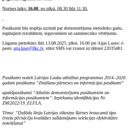
Norises laiks:
16.08
. no plkst. 08.30 līdz 11.30.
Pasākumā būs iespēja uzzināt par demonstrējuma metodisko gaitu,
iegūtajiem rezultātiem, ieguvumiem un saimniecisko vērtējumu.
Lūgums pieteikties līdz 13.08.2025. plkst. 16.00 pie Aijas Luses: e-
pasts:
aija.luse@llkc.lv
, sūtot SMS vai zvanot uz tālruni 22035481.
Pasākums notiek Latvijas Lauku attīstības programmas 2014.-2020.
gadam pasākuma “Zināšanu pārneses un informācijas pasākumi”
apakšpasākumā “Atbalsts demonstrējumu pasākumiem un
informācijas pasākumiem”. Iepirkuma identifikācijas Nr.
ZM/2022/19_ELFLA.
Tēma: “Dažādu līniju Latvijas siltasiņu šķirnes braucamā tipa
ērzeļu pēcnācēju kvalitātes salīdzinājums selekcijas efektivitātes
noteikšanai”