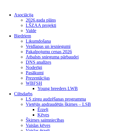
Asociācija
2026.gada plāns
LŠZAA projekti
Valde
Biedriem
Likumdošana
Veidlapas un iesniegumi
Pakalpojumu cenas 2026
Atbalsts snieguma pārbaudei
DNS analīzes
Noderīgi
Pasākumi
Prezentācijas
WBFSH
Young breeders LWB
Ciltsdarbs
LS zirgu audzēšanas programma
Vietējās apdraudētās šķirnes – LSB
Ērzeļi
Ķēves
Šķirnes saimniecības
Vaislas ķēves
Vaislas ērzeļi