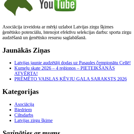
Asociācija izveidota ar mērķi uzlabot Latvijas zirgu šķirnes
ģenētisko potenciālu, īstenojot efektīvu selekcijas darbu: sporta zirgu
audzēšanā un ģenētisko resursu saglabāšanā.
Jaunākās Ziņas
Latvijas jaunie audzētāji dodas uz Pasaules čempionātu Cellē!
Kumeļu skate 2026 – 4 reģionos – PIETEIKŠANĀS
ATVĒRTA!
PRĒMĒTO VAISLAS ĶĒVJU GALA SARAKSTS 2026
Kategorijas
Asociācija
Biedriem
Ciltsdarbs
Latvijas zirgu šķirne
Sazināties ar mums