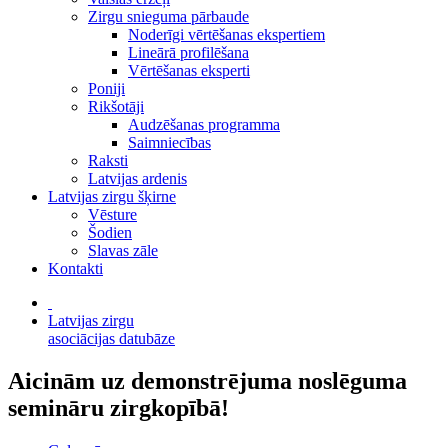
Zirgu snieguma pārbaude
Noderīgi vērtēšanas ekspertiem
Lineārā profilēšana
Vērtēšanas eksperti
Poniji
Rikšotāji
Audzēšanas programma
Saimniecības
Raksti
Latvijas ardenis
Latvijas zirgu šķirne
Vēsture
Šodien
Slavas zāle
Kontakti
Latvijas zirgu
asociācijas datubāze
Aicinām uz demonstrējuma noslēguma
semināru zirgkopībā!