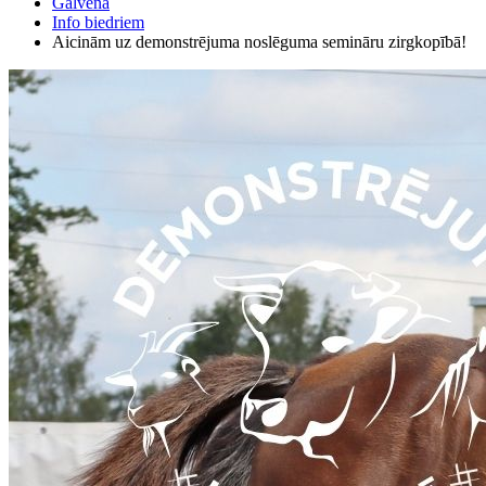
Galvenā
Info biedriem
Aicinām uz demonstrējuma noslēguma semināru zirgkopībā!