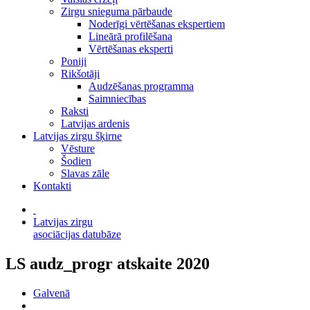
Zirgu snieguma pārbaude
Noderīgi vērtēšanas ekspertiem
Lineārā profilēšana
Vērtēšanas eksperti
Poniji
Rikšotāji
Audzēšanas programma
Saimniecības
Raksti
Latvijas ardenis
Latvijas zirgu šķirne
Vēsture
Šodien
Slavas zāle
Kontakti
Latvijas zirgu
asociācijas datubāze
LS audz_progr atskaite 2020
Galvenā