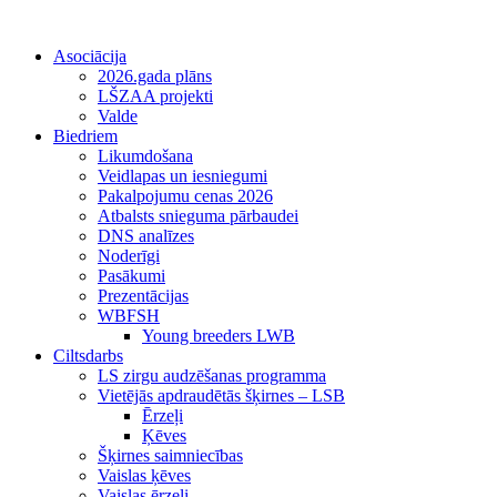
Asociācija
2026.gada plāns
LŠZAA projekti
Valde
Biedriem
Likumdošana
Veidlapas un iesniegumi
Pakalpojumu cenas 2026
Atbalsts snieguma pārbaudei
DNS analīzes
Noderīgi
Pasākumi
Prezentācijas
WBFSH
Young breeders LWB
Ciltsdarbs
LS zirgu audzēšanas programma
Vietējās apdraudētās šķirnes – LSB
Ērzeļi
Ķēves
Šķirnes saimniecības
Vaislas ķēves
Vaislas ērzeļi