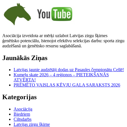
Asociācija izveidota ar mērķi uzlabot Latvijas zirgu šķirnes
ģenētisko potenciālu, īstenojot efektīvu selekcijas darbu: sporta zirgu
audzēšanā un ģenētisko resursu saglabāšanā.
Jaunākās Ziņas
Latvijas jaunie audzētāji dodas uz Pasaules čempionātu Cellē!
Kumeļu skate 2026 – 4 reģionos – PIETEIKŠANĀS
ATVĒRTA!
PRĒMĒTO VAISLAS ĶĒVJU GALA SARAKSTS 2026
Kategorijas
Asociācija
Biedriem
Ciltsdarbs
Latvijas zirgu šķirne