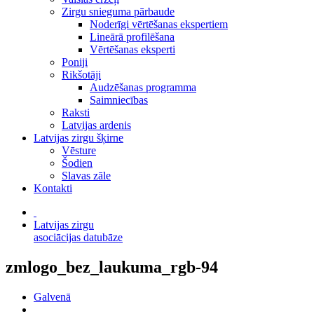
Zirgu snieguma pārbaude
Noderīgi vērtēšanas ekspertiem
Lineārā profilēšana
Vērtēšanas eksperti
Poniji
Rikšotāji
Audzēšanas programma
Saimniecības
Raksti
Latvijas ardenis
Latvijas zirgu šķirne
Vēsture
Šodien
Slavas zāle
Kontakti
Latvijas zirgu
asociācijas datubāze
zmlogo_bez_laukuma_rgb-94
Galvenā