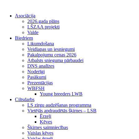
Asociācija
2026.gada plāns
LŠZAA projekti
Valde
Biedriem
Likumdošana
Veidlapas un iesniegumi
Pakalpojumu cenas 2026
Atbalsts snieguma pārbaudei
DNS analīzes
Noderīgi
Pasākumi
Prezentācijas
WBFSH
Young breeders LWB
Ciltsdarbs
LS zirgu audzēšanas programma
Vietējās apdraudētās šķirnes – LSB
Ērzeļi
Ķēves
Šķirnes saimniecības
Vaislas ķēves
Vaislas ērzeļi