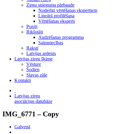
Zirgu snieguma pārbaude
Noderīgi vērtēšanas ekspertiem
Lineārā profilēšana
Vērtēšanas eksperti
Poniji
Rikšotāji
Audzēšanas programma
Saimniecības
Raksti
Latvijas ardenis
Latvijas zirgu šķirne
Vēsture
Šodien
Slavas zāle
Kontakti
Latvijas zirgu
asociācijas datubāze
IMG_6771 – Copy
Galvenā