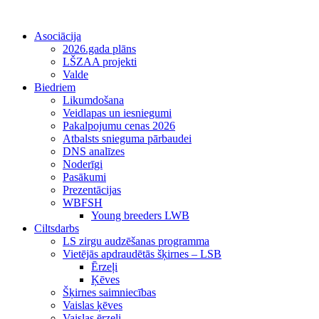
Asociācija
2026.gada plāns
LŠZAA projekti
Valde
Biedriem
Likumdošana
Veidlapas un iesniegumi
Pakalpojumu cenas 2026
Atbalsts snieguma pārbaudei
DNS analīzes
Noderīgi
Pasākumi
Prezentācijas
WBFSH
Young breeders LWB
Ciltsdarbs
LS zirgu audzēšanas programma
Vietējās apdraudētās šķirnes – LSB
Ērzeļi
Ķēves
Šķirnes saimniecības
Vaislas ķēves
Vaislas ērzeļi