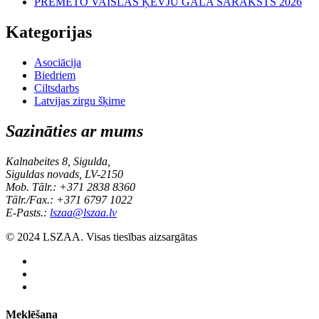
PRĒMĒTO VAISLAS ĶĒVJU GALA SARAKSTS 2026
Kategorijas
Asociācija
Biedriem
Ciltsdarbs
Latvijas zirgu šķirne
Sazināties ar mums
Kalnabeites 8, Sigulda,
Siguldas novads, LV-2150
Mob. Tālr.: +371 2838 8360
Tālr./Fax.: +371 6797 1022
E-Pasts.:
lszaa@lszaa.lv
© 2024 LSZAA. Visas tiesības aizsargātas
Meklēšana