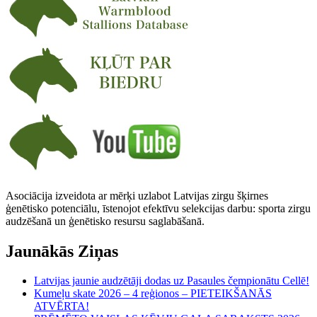
Asociācija izveidota ar mērķi uzlabot Latvijas zirgu šķirnes
ģenētisko potenciālu, īstenojot efektīvu selekcijas darbu: sporta zirgu
audzēšanā un ģenētisko resursu saglabāšanā.
Jaunākās Ziņas
Latvijas jaunie audzētāji dodas uz Pasaules čempionātu Cellē!
Kumeļu skate 2026 – 4 reģionos – PIETEIKŠANĀS
ATVĒRTA!