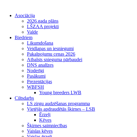
Asociācija
2026.gada plāns
LŠZAA projekti
Valde
Biedriem
Likumdošana
Veidlapas un iesniegumi
Pakalpojumu cenas 2026
Atbalsts snieguma pārbaudei
DNS analīzes
Noderīgi
Pasākumi
Prezentācijas
WBFSH
Young breeders LWB
Ciltsdarbs
LS zirgu audzēšanas programma
Vietējās apdraudētās šķirnes – LSB
Ērzeļi
Ķēves
Šķirnes saimniecības
Vaislas ķēves
Vaislas ērzeļi