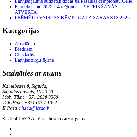
Latvijas jaunie audzētāji dodas uz Pasaules čempionātu Cellē!
Kumeļu skate 2026 – 4 reģionos – PIETEIKŠANĀS
ATVĒRTA!
PRĒMĒTO VAISLAS ĶĒVJU GALA SARAKSTS 2026
Kategorijas
Asociācija
Biedriem
Ciltsdarbs
Latvijas zirgu šķirne
Sazināties ar mums
Kalnabeites 8, Sigulda,
Siguldas novads, LV-2150
Mob. Tālr.: +371 2838 8360
Tālr./Fax.: +371 6797 1022
E-Pasts.:
lszaa@lszaa.lv
© 2024 LSZAA. Visas tiesības aizsargātas