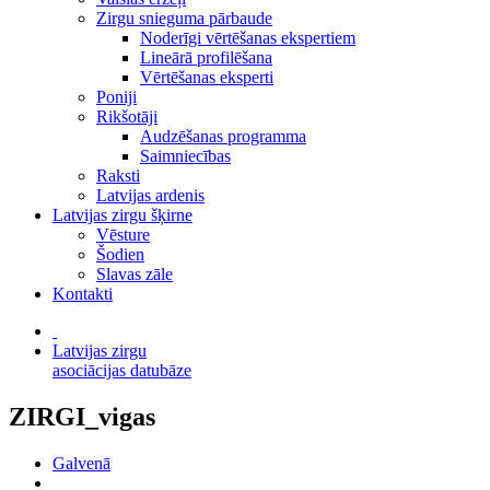
Zirgu snieguma pārbaude
Noderīgi vērtēšanas ekspertiem
Lineārā profilēšana
Vērtēšanas eksperti
Poniji
Rikšotāji
Audzēšanas programma
Saimniecības
Raksti
Latvijas ardenis
Latvijas zirgu šķirne
Vēsture
Šodien
Slavas zāle
Kontakti
Latvijas zirgu
asociācijas datubāze
ZIRGI_vigas
Galvenā