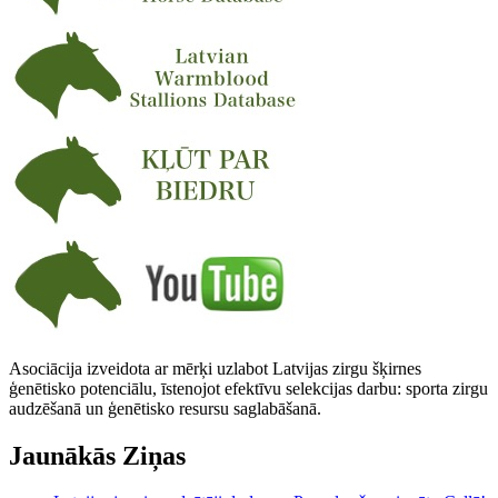
Asociācija izveidota ar mērķi uzlabot Latvijas zirgu šķirnes
ģenētisko potenciālu, īstenojot efektīvu selekcijas darbu: sporta zirgu
audzēšanā un ģenētisko resursu saglabāšanā.
Jaunākās Ziņas