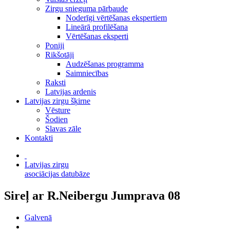
Zirgu snieguma pārbaude
Noderīgi vērtēšanas ekspertiem
Lineārā profilēšana
Vērtēšanas eksperti
Poniji
Rikšotāji
Audzēšanas programma
Saimniecības
Raksti
Latvijas ardenis
Latvijas zirgu šķirne
Vēsture
Šodien
Slavas zāle
Kontakti
Latvijas zirgu
asociācijas datubāze
Sireļ ar R.Neibergu Jumprava 08
Galvenā