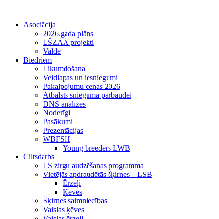
Asociācija
2026.gada plāns
LŠZAA projekti
Valde
Biedriem
Likumdošana
Veidlapas un iesniegumi
Pakalpojumu cenas 2026
Atbalsts snieguma pārbaudei
DNS analīzes
Noderīgi
Pasākumi
Prezentācijas
WBFSH
Young breeders LWB
Ciltsdarbs
LS zirgu audzēšanas programma
Vietējās apdraudētās šķirnes – LSB
Ērzeļi
Ķēves
Šķirnes saimniecības
Vaislas ķēves
Vaislas ērzeļi