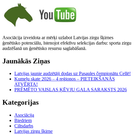
Asociācija izveidota ar mērķi uzlabot Latvijas zirgu šķirnes
ģenētisko potenciālu, īstenojot efektīvu selekcijas darbu: sporta zirgu
audzēšanā un ģenētisko resursu saglabāšanā.
Jaunākās Ziņas
Latvijas jaunie audzētāji dodas uz Pasaules čempionātu Cellē!
Kumeļu skate 2026 – 4 reģionos – PIETEIKŠANĀS
ATVĒRTA!
PRĒMĒTO VAISLAS ĶĒVJU GALA SARAKSTS 2026
Kategorijas
Asociācija
Biedriem
Ciltsdarbs
Latvijas zirgu šķirne