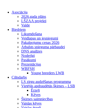
Asociācija
2026.gada plāns
LŠZAA projekti
Valde
Biedriem
Likumdošana
Veidlapas un iesniegumi
Pakalpojumu cenas 2026
Atbalsts snieguma pārbaudei
DNS analīzes
Noderīgi
Pasākumi
Prezentācijas
WBFSH
Young breeders LWB
Ciltsdarbs
LS zirgu audzēšanas programma
Vietējās apdraudētās šķirnes – LSB
Ērzeļi
Ķēves
Šķirnes saimniecības
Vaislas ķēves
Vaislas ērzeļi