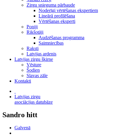
Zirgu snieguma pārbaude
Noderīgi vērtēšanas ekspertiem
Lineārā profilēšana
Vērtēšanas eksperti
Poniji
Rikšotāji
Audzēšanas programma
Saimniecības
Raksti
Latvijas ardenis
Latvijas zirgu šķirne
Vēsture
Šodien
Slavas zāle
Kontakti
Latvijas zirgu
asociācijas datubāze
Sandro hitt
Galvenā