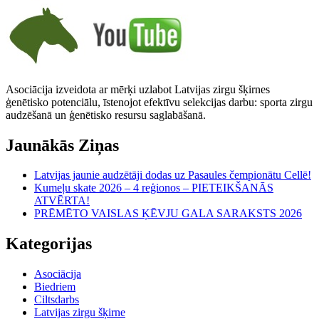
Asociācija izveidota ar mērķi uzlabot Latvijas zirgu šķirnes
ģenētisko potenciālu, īstenojot efektīvu selekcijas darbu: sporta zirgu
audzēšanā un ģenētisko resursu saglabāšanā.
Jaunākās Ziņas
Latvijas jaunie audzētāji dodas uz Pasaules čempionātu Cellē!
Kumeļu skate 2026 – 4 reģionos – PIETEIKŠANĀS
ATVĒRTA!
PRĒMĒTO VAISLAS ĶĒVJU GALA SARAKSTS 2026
Kategorijas
Asociācija
Biedriem
Ciltsdarbs
Latvijas zirgu šķirne