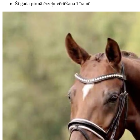
Šī gada pirmā ērzeļu vērtēšana Tīrainē