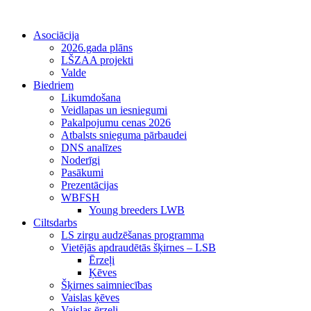
Asociācija
2026.gada plāns
LŠZAA projekti
Valde
Biedriem
Likumdošana
Veidlapas un iesniegumi
Pakalpojumu cenas 2026
Atbalsts snieguma pārbaudei
DNS analīzes
Noderīgi
Pasākumi
Prezentācijas
WBFSH
Young breeders LWB
Ciltsdarbs
LS zirgu audzēšanas programma
Vietējās apdraudētās šķirnes – LSB
Ērzeļi
Ķēves
Šķirnes saimniecības
Vaislas ķēves
Vaislas ērzeļi