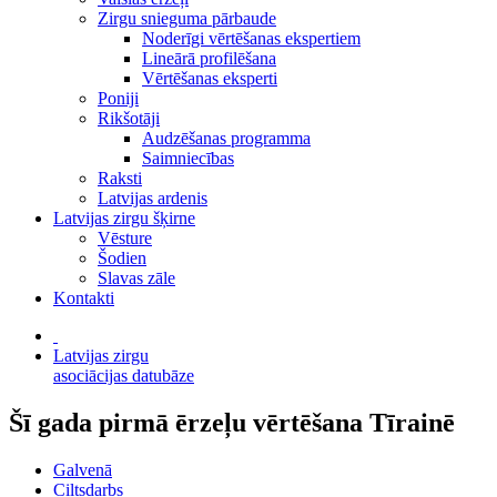
Zirgu snieguma pārbaude
Noderīgi vērtēšanas ekspertiem
Lineārā profilēšana
Vērtēšanas eksperti
Poniji
Rikšotāji
Audzēšanas programma
Saimniecības
Raksti
Latvijas ardenis
Latvijas zirgu šķirne
Vēsture
Šodien
Slavas zāle
Kontakti
Latvijas zirgu
asociācijas datubāze
Šī gada pirmā ērzeļu vērtēšana Tīrainē
Galvenā
Ciltsdarbs