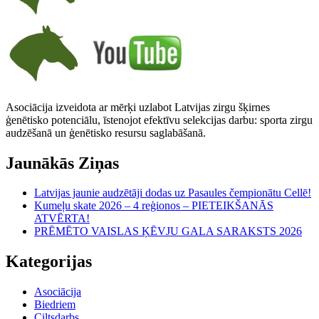
Asociācija izveidota ar mērķi uzlabot Latvijas zirgu šķirnes
ģenētisko potenciālu, īstenojot efektīvu selekcijas darbu: sporta zirgu
audzēšanā un ģenētisko resursu saglabāšanā.
Jaunākās Ziņas
Latvijas jaunie audzētāji dodas uz Pasaules čempionātu Cellē!
Kumeļu skate 2026 – 4 reģionos – PIETEIKŠANĀS
ATVĒRTA!
PRĒMĒTO VAISLAS ĶĒVJU GALA SARAKSTS 2026
Kategorijas
Asociācija
Biedriem
Ciltsdarbs