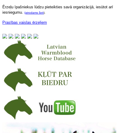
Ērzeļu īpašniekus lūdzu pieteikties savā organizācijā, iesūtot arī
iesniegumu.
(atrodams šeit
).
Prasības vaislas ērzeļiem