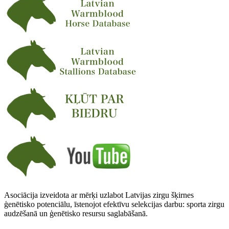
Asociācija izveidota ar mērķi uzlabot Latvijas zirgu šķirnes
ģenētisko potenciālu, īstenojot efektīvu selekcijas darbu: sporta zirgu
audzēšanā un ģenētisko resursu saglabāšanā.