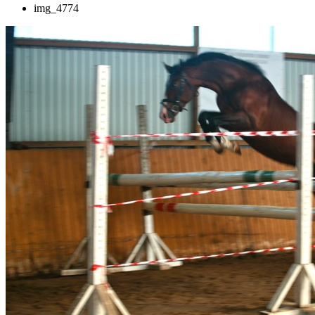
img_4774