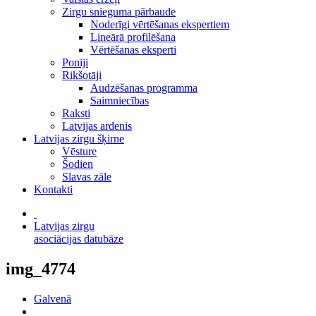
Zirgu snieguma pārbaude
Noderīgi vērtēšanas ekspertiem
Lineārā profilēšana
Vērtēšanas eksperti
Poniji
Rikšotāji
Audzēšanas programma
Saimniecības
Raksti
Latvijas ardenis
Latvijas zirgu šķirne
Vēsture
Šodien
Slavas zāle
Kontakti
Latvijas zirgu
asociācijas datubāze
img_4774
Galvenā