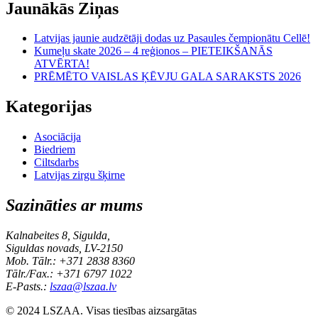
Jaunākās Ziņas
Latvijas jaunie audzētāji dodas uz Pasaules čempionātu Cellē!
Kumeļu skate 2026 – 4 reģionos – PIETEIKŠANĀS
ATVĒRTA!
PRĒMĒTO VAISLAS ĶĒVJU GALA SARAKSTS 2026
Kategorijas
Asociācija
Biedriem
Ciltsdarbs
Latvijas zirgu šķirne
Sazināties ar mums
Kalnabeites 8, Sigulda,
Siguldas novads, LV-2150
Mob. Tālr.: +371 2838 8360
Tālr./Fax.: +371 6797 1022
E-Pasts.:
lszaa@lszaa.lv
© 2024 LSZAA. Visas tiesības aizsargātas