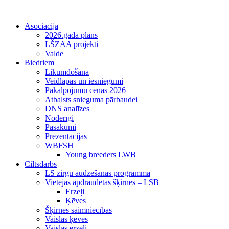
Asociācija
2026.gada plāns
LŠZAA projekti
Valde
Biedriem
Likumdošana
Veidlapas un iesniegumi
Pakalpojumu cenas 2026
Atbalsts snieguma pārbaudei
DNS analīzes
Noderīgi
Pasākumi
Prezentācijas
WBFSH
Young breeders LWB
Ciltsdarbs
LS zirgu audzēšanas programma
Vietējās apdraudētās šķirnes – LSB
Ērzeļi
Ķēves
Šķirnes saimniecības
Vaislas ķēves
Vaislas ērzeļi