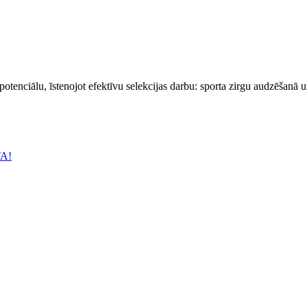
 potenciālu, īstenojot efektīvu selekcijas darbu: sporta zirgu audzēšanā 
TA!