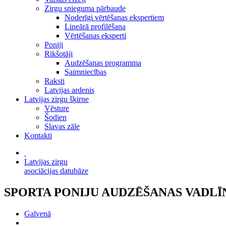
Zirgu snieguma pārbaude
Noderīgi vērtēšanas ekspertiem
Lineārā profilēšana
Vērtēšanas eksperti
Poniji
Rikšotāji
Audzēšanas programma
Saimniecības
Raksti
Latvijas ardenis
Latvijas zirgu šķirne
Vēsture
Šodien
Slavas zāle
Kontakti
Latvijas zirgu
asociācijas datubāze
SPORTA PONIJU AUDZĒŠANAS VADLĪN
Galvenā