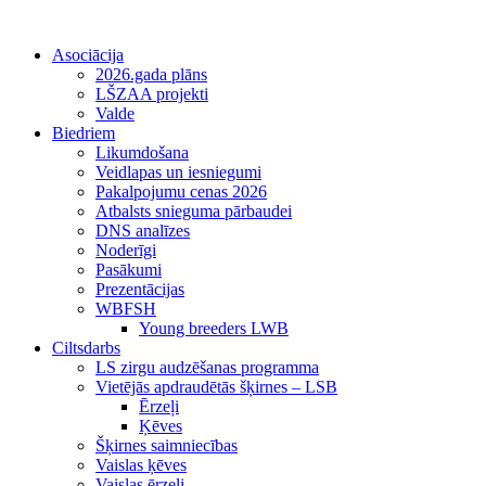
Asociācija
2026.gada plāns
LŠZAA projekti
Valde
Biedriem
Likumdošana
Veidlapas un iesniegumi
Pakalpojumu cenas 2026
Atbalsts snieguma pārbaudei
DNS analīzes
Noderīgi
Pasākumi
Prezentācijas
WBFSH
Young breeders LWB
Ciltsdarbs
LS zirgu audzēšanas programma
Vietējās apdraudētās šķirnes – LSB
Ērzeļi
Ķēves
Šķirnes saimniecības
Vaislas ķēves
Vaislas ērzeļi