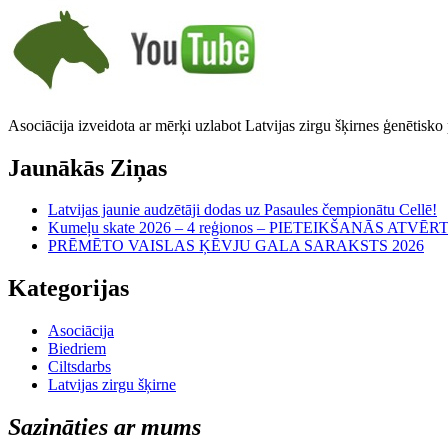
Asociācija izveidota ar mērķi uzlabot Latvijas zirgu šķirnes ģenētisko
Jaunākās Ziņas
Latvijas jaunie audzētāji dodas uz Pasaules čempionātu Cellē!
Kumeļu skate 2026 – 4 reģionos – PIETEIKŠANĀS ATVĒR
PRĒMĒTO VAISLAS ĶĒVJU GALA SARAKSTS 2026
Kategorijas
Asociācija
Biedriem
Ciltsdarbs
Latvijas zirgu šķirne
Sazināties ar mums